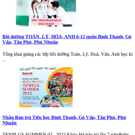
Bồi dưỡng TOÁN, LÝ, HÓA, ANH 6-12 quận Bình Thạnh, Gò
Vấp, Tân Phú, Phú Nhuận
Tổng khai giảng các lớp bồi dưỡng Toán, Lý, Hoá, Văn, Anh học kì
..
Nhận Bán trú Tiểu học Bình Thạnh, Gò Vấp, Tân Phú, Phú
Nhuận
TENPLUS SUMMER 07– 2022 Khóa Hè bán trú lần 7 năm&nbs..