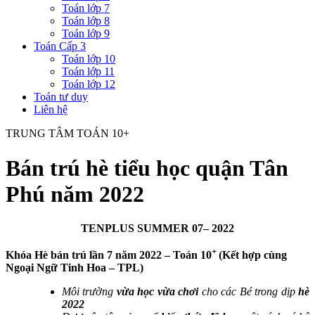
Toán lớp 7
Toán lớp 8
Toán lớp 9
Toán Cấp 3
Toán lớp 10
Toán lớp 11
Toán lớp 12
Toán tư duy
Liên hệ
TRUNG TÂM TOÁN 10+
Bán trú hè tiểu học quận Tân
Phú năm 2022
TENPLUS SUMMER 07– 2022
+
Khóa Hè bán trú lần 7 năm 2022 – Toán 10
(Kết hợp cùng
Ngoại Ngữ Tinh Hoa – TPL)
Môi trường
vừa học vừa chơi
cho các Bé trong dịp
hè
2022