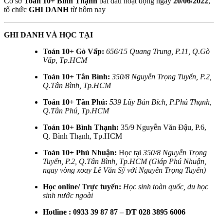
Cơ sở
Toán 10+ Bình Thạnh
bắt đầu hoạt động ngày
20/06/2022
,
tổ chức
GHI DANH
từ hôm nay
GHI DANH VÀ HỌC TẠI
Toán 10+ Gò Vấp:
656/15 Quang Trung, P.11, Q.Gò
Vấp, Tp.HCM
Toán 10+ Tân Bình:
350/8 Nguyễn Trọng Tuyển, P.2,
Q.Tân Bình, Tp.HCM
Toán 10+ Tân Phú:
539 Lũy Bán Bích, P.Phú Thạnh,
Q.Tân Phú, Tp.HCM
Toán 10+ Bình Thạnh:
35/9 Nguyễn Văn Đậu, P.6,
Q. Bình Thạnh, Tp.HCM
Toán 10+ Phú Nhuận:
Học tại
350/8 Nguyễn Trọng
Tuyển, P.2, Q.Tân Bình, Tp.HCM (Giáp Phú Nhuận,
ngay vòng xoay Lê Văn Sỹ với Nguyễn Trọng Tuyển)
Học online/ Trực tuyến:
Học sinh toàn quốc, du học
sinh nước ngoài
Hotline : 0933 39 87 87 – ĐT 028 3895 6006