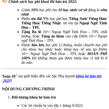
Chính sách học phí khoá Hè bán trú 2022:
Giảm
10%
học phí cho
10 học sinh/ cơ sở
đăng ki
sớm
nhất
Phiếu
ưu đãi 5%
học phí học
Tiếng Anh/ Tiếng Hàn/
Tiếng Hoa/ Tiếng Nhật
trẻ em tại
Ngoại Ngữ Tinh
Hoa – TPL
Tặng Ba lô
10+/ Ngoại Ngữ Tinh Hoa – TPL chất
lượng, hoặc
Tặng áo thun
cao cấp Điểm 10+/ Ngoại
ngữ Tinh Hoa – TPL
Được
bảo lưu
học phí 12 tháng, hoán chuyển học phí
cho khóa học khác hoặc khóa học về sau tại Điểm
10+/ Ngoại Ngữ Tinh Hoa – TPL
hoặc
HOÀN PHÍ
100%
khi không tham gia được khóa học vì bất kì lí
do nào.
+
Toán 10
xin giới thiệu đến các bậc Phụ huynh
khóa hè bán trú​
202
2!
NỘI DUNG CHƯƠNG TRÌNH
Đối tượng khóa hè bán trú
Các bé chuẩn bị vào lớp 1 tháng 9/2022