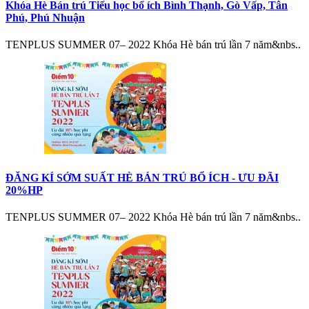
Khóa Hè Bán trú Tiểu học bổ ích Bình Thạnh, Gò Vấp, Tân
Phú, Phú Nhuận
TENPLUS SUMMER 07– 2022 Khóa Hè bán trú lần 7 năm&nbs..
ĐĂNG KÍ SỚM SUẤT HÈ BÁN TRÚ BỔ ÍCH - ƯU ĐÃI
20%HP
TENPLUS SUMMER 07– 2022 Khóa Hè bán trú lần 7 năm&nbs..