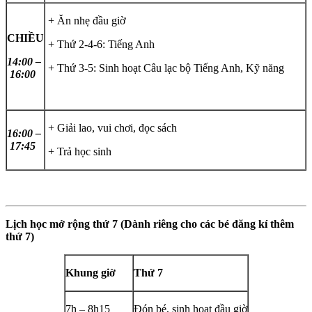
+ Ăn nhẹ đầu giờ
CHIỀU
+ Thứ 2-4-6: Tiếng Anh
14:00 –
+ Thứ 3-5: Sinh hoạt Câu lạc bộ Tiếng Anh, Kỹ năng
16:00
+ Giải lao, vui chơi, đọc sách
16:00 –
17:45
+ Trả học sinh
Lịch học mở rộng thứ 7 (Dành riêng cho các bé đăng kí thêm
thứ 7)
Khung giờ
Thứ 7
7h – 8h15
Đón bé, sinh hoạt đầu giờ