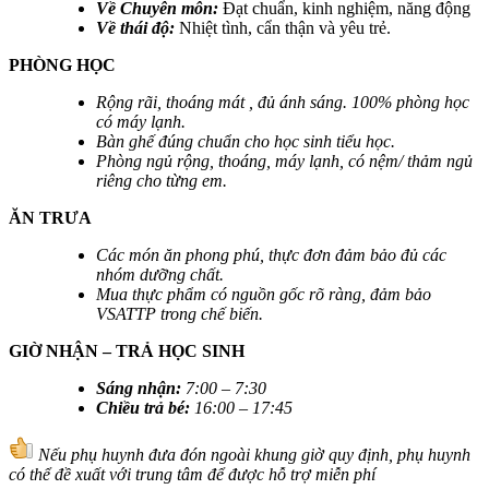
Về Chuyên môn:
Đạt chuẩn, kinh nghiệm, năng động
Về thái độ:
Nhiệt tình, cẩn thận và yêu trẻ.
PHÒNG HỌC
Rộng rãi, thoáng mát , đủ ánh sáng. 100% phòng học
có máy lạnh.
Bàn ghế đúng chuẩn cho học sinh tiểu học.
Phòng ngủ rộng, thoáng, máy lạnh, có nệm/ thảm ngủ
riêng cho từng em.
ĂN TRƯA
Các món ăn phong phú, thực đơn đảm bảo đủ các
nhóm dưỡng chất.
Mua thực phẩm có nguồn gốc rõ ràng, đảm bảo
VSATTP trong chế biến.
GIỜ NHẬN – TRẢ HỌC SINH
Sáng nhận
:
7:00 – 7:30
Chiều trả bé
:
16:00 – 17:45
Nếu phụ huynh đưa đón ngoài khung giờ quy định, phụ huynh
có thể đề xuất với trung tâm để được hỗ trợ miễn phí