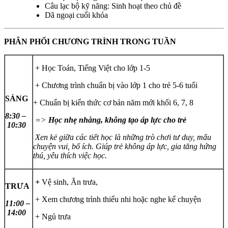
Câu lạc bộ kỹ năng: Sinh hoạt theo chủ đề
Dã ngoại cuối khóa
PHÂN PHỐI CHƯƠNG TRÌNH TRONG TUẦN
+ Học Toán, Tiếng Việt cho lớp 1-5
+ Chương trình chuẩn bị vào lớp 1 cho trẻ 5-6 tuổi
SÁNG
+ Chuẩn bị kiến thức cơ bản năm mới khối 6, 7, 8
8:30 –
=>
Học nhẹ nhàng, không tạo áp lực cho trẻ
10:30
Xen kẻ giữa các tiết học là những trò chơi tư duy, mẩu
chuyện vui, bổ ích. Giúp trẻ không áp lực, gia tăng hứng
thú, yêu thích việc học.
+
Vệ sinh, Ăn trưa,
TRƯA
+ Xem chương trình thiếu nhi hoặc nghe kể chuyện
11:00 –
14:00
+ Ngủ trưa