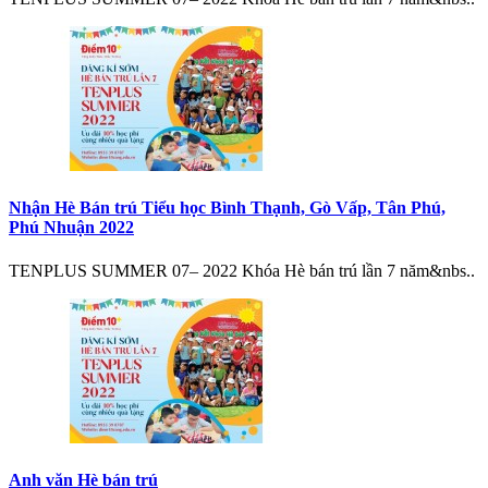
Nhận Hè Bán trú Tiểu học Bình Thạnh, Gò Vấp, Tân Phú,
Phú Nhuận 2022
TENPLUS SUMMER 07– 2022 Khóa Hè bán trú lần 7 năm&nbs..
Anh văn Hè bán trú