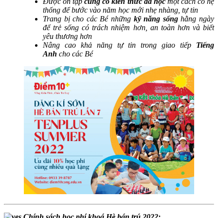
Được ôn tập
củng cố kiến thức đã học
một cách có hệ
thống để bước vào năm học mới nhẹ nhàng, tự tin
Trang bị cho các Bé những
kỹ năng sống
hằng ngày
để trẻ sống có trách nhiệm hơn, an toàn hơn và biết
yêu thương hơn
Nâng cao khả năng tự tin trong giao tiếp
Tiếng
Anh
cho các Bé
Chính sách học phí khoá Hè bán trú 2022: