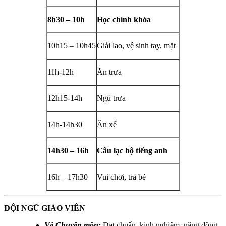
8h30 – 10h
Học chính khóa
10h15 – 10h45
Giải lao, vệ sinh tay, mặt
11h-12h
Ăn trưa
12h15-14h
Ngủ trưa
14h-14h30
Ăn xế
14h30 – 16h
Câu lạc bộ tiếng anh
16h – 17h30
Vui chơi, trả bé
ĐỘI NGŨ GIÁO VIÊN
Về Chuyên môn:
Đạt chuẩn, kinh nghiệm, năng động