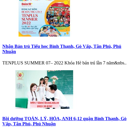
Nhận Bán trú Tiểu học Bình Thạnh, Gò Vấp, Tân Phú, Phú
Nhuận
TENPLUS SUMMER 07– 2022 Khóa Hè bán trú lần 7 năm&nbs..
Bồi dưỡng TOÁN, LÝ, HÓA, ANH 6-12 quận Bình Thạnh, Gò
Vấp, Tân Phú, Phú Nhuận