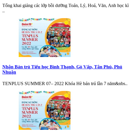
Tổng khai giảng các lớp bồi dưỡng Toán, Lý, Hoá, Văn, Anh học kì
..
Nhận Bán trú Tiểu học Bình Thạnh, Gò Vấp, Tân Phú, Phú
Nhuận
TENPLUS SUMMER 07– 2022 Khóa Hè bán trú lần 7 năm&nbs..