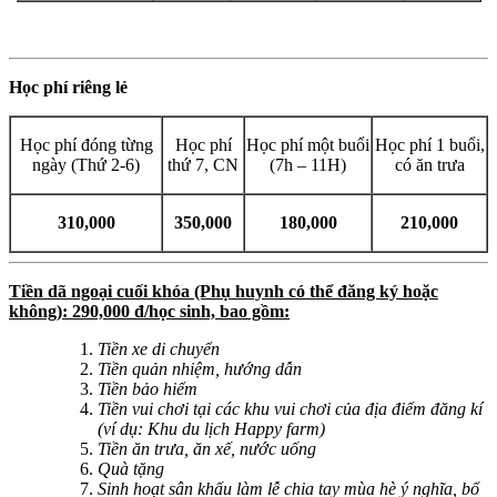
Học phí riêng lẻ
Học phí đóng từng
Học phí
Học phí một buổi
Học phí 1 buổi,
ngày (Thứ 2-6)
thứ 7, CN
(7h – 11H)
có ăn trưa
310,000
350,000
180,000
210,000
Tiền dã ngoại cuối khóa (Phụ huynh có thể đăng ký hoặc
không): 290,000 đ/học sinh, bao gồm:
Tiền xe di chuyển
Tiền quản nhiệm, hướng dẫn
Tiền bảo hiểm
Tiền vui chơi tại các khu vui chơi của địa điểm đăng kí
(ví dụ: Khu du lịch Happy farm)
Tiền ăn trưa, ăn xế, nước uống
Quà tặng
Sinh hoạt sân khấu làm lễ chia tay mùa hè ý nghĩa, bổ