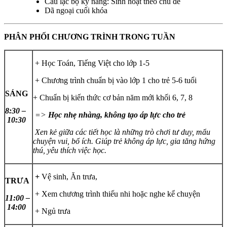
Câu lạc bộ kỹ năng: Sinh hoạt theo chủ đề
Dã ngoại cuối khóa
PHÂN PHỐI CHƯƠNG TRÌNH TRONG TUẦN
+ Học Toán, Tiếng Việt cho lớp 1-5
+ Chương trình chuẩn bị vào lớp 1 cho trẻ 5-6 tuổi
SÁNG
+ Chuẩn bị kiến thức cơ bản năm mới khối 6, 7, 8
8:30 –
=>
Học nhẹ nhàng, không tạo áp lực cho trẻ
10:30
Xen kẻ giữa các tiết học là những trò chơi tư duy, mẩu
chuyện vui, bổ ích. Giúp trẻ không áp lực, gia tăng hứng
thú, yêu thích việc học.
+
Vệ sinh, Ăn trưa,
TRƯA
+ Xem chương trình thiếu nhi hoặc nghe kể chuyện
11:00 –
14:00
+ Ngủ trưa