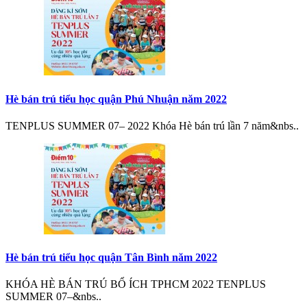
Hè bán trú tiểu học quận Phú Nhuận năm 2022
TENPLUS SUMMER 07– 2022 Khóa Hè bán trú lần 7 năm&nbs..
Hè bán trú tiểu học quận Tân Bình năm 2022
KHÓA HÈ BÁN TRÚ BỔ ÍCH TPHCM 2022 TENPLUS
SUMMER 07–&nbs..