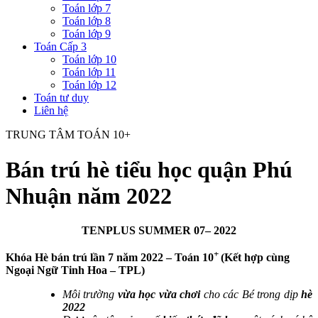
Toán lớp 7
Toán lớp 8
Toán lớp 9
Toán Cấp 3
Toán lớp 10
Toán lớp 11
Toán lớp 12
Toán tư duy
Liên hệ
TRUNG TÂM TOÁN 10+
Bán trú hè tiểu học quận Phú
Nhuận năm 2022
TENPLUS SUMMER 07– 2022
+
Khóa Hè bán trú lần 7 năm 2022 – Toán 10
(Kết hợp cùng
Ngoại Ngữ Tinh Hoa – TPL)
Môi trường
vừa học vừa chơi
cho các Bé trong dịp
hè
2022