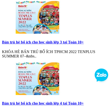
Bán trú hè bổ ích cho học sinh lớp 3 tại Toán 10+
KHÓA HÈ BÁN TRÚ BỔ ÍCH TPHCM 2022 TENPLUS
SUMMER 07–&nbs..
Bán trú hè bổ ích cho học sinh lớp 4 tại Toán 10+