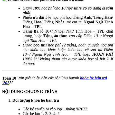
Giảm
10%
học phí cho
10 học sinh/ cơ sở
đăng ki
sớm
nhất
Phiếu
ưu đãi 5%
học phí học
Tiếng Anh/ Tiếng Hàn/
Tiếng Hoa/ Tiếng Nhật
trẻ em tại
Ngoại Ngữ Tinh
Hoa – TPL
Tặng Ba lô
10+/ Ngoại Ngữ Tinh Hoa – TPL chất
lượng, hoặc
Tặng áo thun
cao cấp Điểm 10+/ Ngoại
ngữ Tinh Hoa – TPL
Được
bảo lưu
học phí 12 tháng, hoán chuyển học phí
cho khóa học khác hoặc khóa học về sau tại Điểm
10+/ Ngoại Ngữ Tinh Hoa – TPL
hoặc
HOÀN PHÍ
100%
khi không tham gia được khóa học vì bất kì lí
do nào.
+
Toán 10
xin giới thiệu đến các bậc Phụ huynh
khóa hè bán trú​
202
2!
NỘI DUNG CHƯƠNG TRÌNH
Đối tượng khóa hè bán trú
Các bé chuẩn bị vào lớp 1 tháng 9/2022
Các bé lớp 1, 2, 3, 4, 5