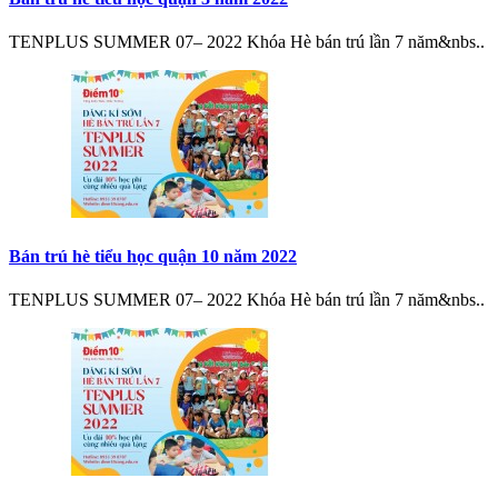
TENPLUS SUMMER 07– 2022 Khóa Hè bán trú lần 7 năm&nbs..
Bán trú hè tiểu học quận 10 năm 2022
TENPLUS SUMMER 07– 2022 Khóa Hè bán trú lần 7 năm&nbs..