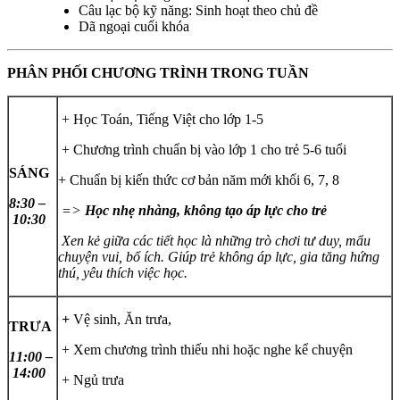
Câu lạc bộ kỹ năng: Sinh hoạt theo chủ đề
Dã ngoại cuối khóa
PHÂN PHỐI CHƯƠNG TRÌNH TRONG TUẦN
+ Học Toán, Tiếng Việt cho lớp 1-5
+ Chương trình chuẩn bị vào lớp 1 cho trẻ 5-6 tuổi
SÁNG
+ Chuẩn bị kiến thức cơ bản năm mới khối 6, 7, 8
8:30 –
=>
Học nhẹ nhàng, không tạo áp lực cho trẻ
10:30
Xen kẻ giữa các tiết học là những trò chơi tư duy, mẩu
chuyện vui, bổ ích. Giúp trẻ không áp lực, gia tăng hứng
thú, yêu thích việc học.
+
Vệ sinh, Ăn trưa,
TRƯA
+ Xem chương trình thiếu nhi hoặc nghe kể chuyện
11:00 –
14:00
+ Ngủ trưa