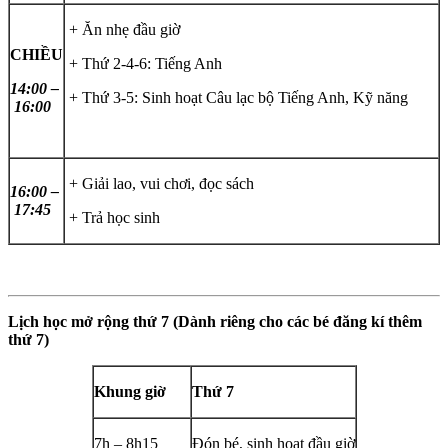
+ Ăn nhẹ đầu giờ
CHIỀU
+ Thứ 2-4-6: Tiếng Anh
14:00 –
+ Thứ 3-5: Sinh hoạt Câu lạc bộ Tiếng Anh, Kỹ năng
16:00
+ Giải lao, vui chơi, đọc sách
16:00 –
17:45
+ Trả học sinh
Lịch học mở rộng thứ 7 (Dành riêng cho các bé đăng kí thêm
thứ 7)
Khung giờ
Thứ 7
7h – 8h15
Đón bé, sinh hoạt đầu giờ