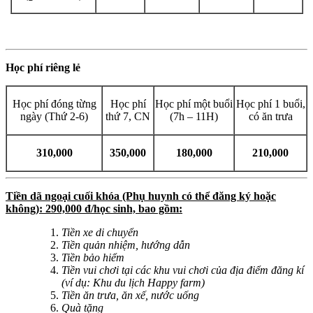
Học phí riêng lẻ
Học phí đóng từng
Học phí
Học phí một buổi
Học phí 1 buổi,
ngày (Thứ 2-6)
thứ 7, CN
(7h – 11H)
có ăn trưa
310,000
350,000
180,000
210,000
Tiền dã ngoại cuối khóa (Phụ huynh có thể đăng ký hoặc
không): 290,000 đ/học sinh, bao gồm:
Tiền xe di chuyển
Tiền quản nhiệm, hướng dẫn
Tiền bảo hiểm
Tiền vui chơi tại các khu vui chơi của địa điểm đăng kí
(ví dụ: Khu du lịch Happy farm)
Tiền ăn trưa, ăn xế, nước uống
Quà tặng