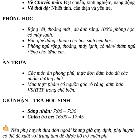
Về Chuyên môn:
Đạt chuẩn, kinh nghiệm, năng động
Về thái độ:
Nhiệt tình, cẩn thận và yêu trẻ.
PHÒNG HỌC
Rộng rãi, thoáng mát , đủ ánh sáng. 100% phòng học
có máy lạnh.
Bàn ghế đúng chuẩn cho học sinh tiểu học.
Phòng ngủ rộng, thoáng, máy lạnh, có nệm/ thảm ngủ
riêng cho từng em.
ĂN TRƯA
Các món ăn phong phú, thực đơn đảm bảo đủ các
nhóm dưỡng chất.
Mua thực phẩm có nguồn gốc rõ ràng, đảm bảo
VSATTP trong chế biến.
GIỜ NHẬN – TRẢ HỌC SINH
Sáng nhận
:
7:00 – 7:30
Chiều trả bé
:
16:00 – 17:45
Nếu phụ huynh đưa đón ngoài khung giờ quy định, phụ huynh
có thể đề xuất với trung tâm để được hỗ trợ miễn phí