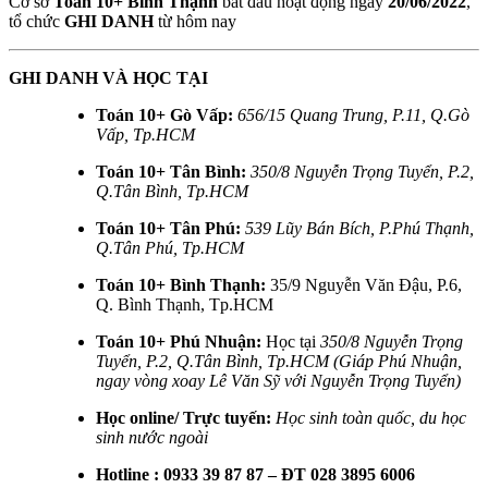
Cơ sở
Toán 10+ Bình Thạnh
bắt đầu hoạt động ngày
20/06/2022
,
tổ chức
GHI DANH
từ hôm nay
GHI DANH VÀ HỌC TẠI
Toán 10+ Gò Vấp:
656/15 Quang Trung, P.11, Q.Gò
Vấp, Tp.HCM
Toán 10+ Tân Bình:
350/8 Nguyễn Trọng Tuyển, P.2,
Q.Tân Bình, Tp.HCM
Toán 10+ Tân Phú:
539 Lũy Bán Bích, P.Phú Thạnh,
Q.Tân Phú, Tp.HCM
Toán 10+ Bình Thạnh:
35/9 Nguyễn Văn Đậu, P.6,
Q. Bình Thạnh, Tp.HCM
Toán 10+ Phú Nhuận:
Học tại
350/8 Nguyễn Trọng
Tuyển, P.2, Q.Tân Bình, Tp.HCM (Giáp Phú Nhuận,
ngay vòng xoay Lê Văn Sỹ với Nguyễn Trọng Tuyển)
Học online/ Trực tuyến:
Học sinh toàn quốc, du học
sinh nước ngoài
Hotline : 0933 39 87 87 – ĐT 028 3895 6006