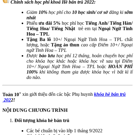
Chính sách học phí khoá Hè bán trú 2022:
Giảm
10%
học phí cho
10 học sinh/ cơ sở
đăng ki
sớm
nhất
Phiếu
ưu đãi 5%
học phí học
Tiếng Anh/ Tiếng Hàn/
Tiếng Hoa/ Tiếng Nhật
trẻ em tại
Ngoại Ngữ Tinh
Hoa – TPL
Tặng Ba lô
10+/ Ngoại Ngữ Tinh Hoa – TPL chất
lượng, hoặc
Tặng áo thun
cao cấp Điểm 10+/ Ngoại
ngữ Tinh Hoa – TPL
Được
bảo lưu
học phí 12 tháng, hoán chuyển học phí
cho khóa học khác hoặc khóa học về sau tại Điểm
10+/ Ngoại Ngữ Tinh Hoa – TPL
hoặc
HOÀN PHÍ
100%
khi không tham gia được khóa học vì bất kì lí
do nào.
+
Toán 10
xin giới thiệu đến các bậc Phụ huynh
khóa hè bán trú​
202
2!
NỘI DUNG CHƯƠNG TRÌNH
Đối tượng khóa hè bán trú
Các bé chuẩn bị vào lớp 1 tháng 9/2022