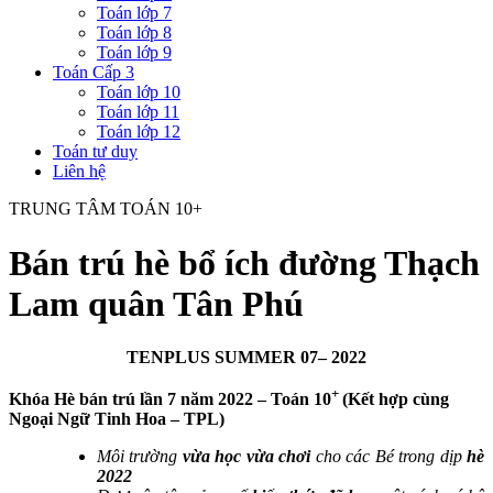
Toán lớp 7
Toán lớp 8
Toán lớp 9
Toán Cấp 3
Toán lớp 10
Toán lớp 11
Toán lớp 12
Toán tư duy
Liên hệ
TRUNG TÂM TOÁN 10+
Bán trú hè bổ ích đường Thạch
Lam quân Tân Phú
TENPLUS SUMMER 07– 2022
+
Khóa Hè bán trú lần 7 năm 2022 – Toán 10
(Kết hợp cùng
Ngoại Ngữ Tinh Hoa – TPL)
Môi trường
vừa học vừa chơi
cho các Bé trong dịp
hè
2022