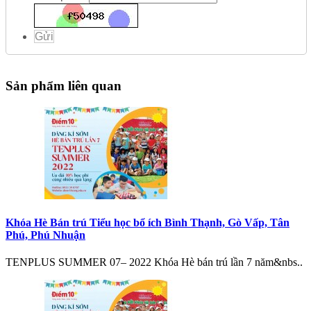
Gửi
Sản phẩm liên quan
Khóa Hè Bán trú Tiểu học bổ ích Bình Thạnh, Gò Vấp, Tân
Phú, Phú Nhuận
TENPLUS SUMMER 07– 2022 Khóa Hè bán trú lần 7 năm&nbs..