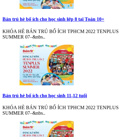
Bán trú hè bổ ích cho học sinh lớp 8 tại Toán 10+
KHÓA HÈ BÁN TRÚ BỔ ÍCH TPHCM 2022 TENPLUS
SUMMER 07–&nbs..
Bán trú hè bổ ích cho học sinh 11-12 tuổi
KHÓA HÈ BÁN TRÚ BỔ ÍCH TPHCM 2022 TENPLUS
SUMMER 07–&nbs..