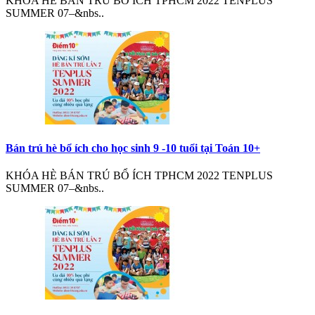
KHÓA HÈ BÁN TRÚ BỔ ÍCH TPHCM 2022 TENPLUS
SUMMER 07–&nbs..
Bán trú hè bổ ích cho học sinh 9 -10 tuổi tại Toán 10+
KHÓA HÈ BÁN TRÚ BỔ ÍCH TPHCM 2022 TENPLUS
SUMMER 07–&nbs..