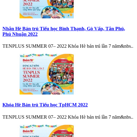
Nhận Hè Bán trú Tiểu học Bình Thạnh, Gò Vấp, Tân Phú,
Phú Nhuận 2022
TENPLUS SUMMER 07– 2022 Khóa Hè bán trú lần 7 năm&nbs..
Khóa Hè Bán trú Tiểu học TpHCM 2022
TENPLUS SUMMER 07– 2022 Khóa Hè bán trú lần 7 năm&nbs..