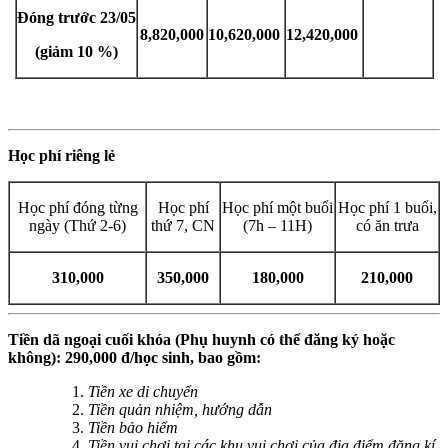
Đóng trước 23/05
8,820,000
10,620,000
12,420,000
(giảm 10 %)
Học phí riêng lẻ
Học phí đóng từng
Học phí
Học phí một buổi
Học phí 1 buổi,
ngày (Thứ 2-6)
thứ 7, CN
(7h – 11H)
có ăn trưa
310,000
350,000
180,000
210,000
Tiền dã ngoại cuối khóa (Phụ huynh có thể đăng ký hoặc
không): 290,000 đ/học sinh, bao gồm:
Tiền xe di chuyển
Tiền quản nhiệm, hướng dẫn
Tiền bảo hiểm
Tiền vui chơi tại các khu vui chơi của địa điểm đăng kí