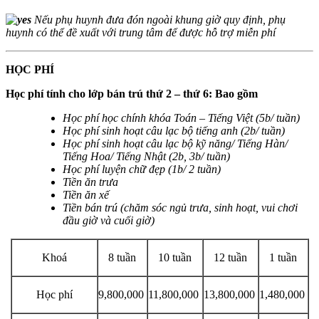
Nếu phụ huynh đưa đón ngoài khung giờ quy định, phụ
huynh có thể đề xuất với trung tâm để được hỗ trợ miễn phí
HỌC PHÍ
Học phí tính cho lớp bán trú thứ 2 – thứ 6: Bao gồm
Học phí học chính khóa Toán – Tiếng Việt (5b/ tuần)
Học phí sinh hoạt câu lạc bộ tiếng anh (2b/ tuần)
Học phí sinh hoạt câu lạc bộ kỹ năng/ Tiếng Hàn/
Tiếng Hoa/ Tiếng Nhật (2b, 3b/ tuần)
Học phí luyện chữ đẹp (1b/ 2 tuần)
Tiền ăn trưa
Tiền ăn xế
Tiền bán trú (chăm sóc ngủ trưa, sinh hoạt, vui chơi
đầu giờ và cuối giờ)
Khoá
8 tuần
10 tuần
12 tuần
1 tuần
Học phí
9,800,000
11,800,000
13,800,000
1,480,000