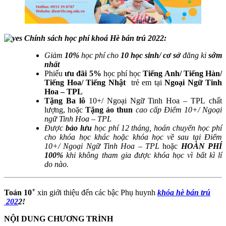
Chính sách học phí khoá Hè bán trú 2022:
Giảm
10%
học phí cho
10 học sinh/ cơ sở
đăng ki
sớm
nhất
Phiếu
ưu đãi 5%
học phí học
Tiếng Anh/ Tiếng Hàn/
Tiếng Hoa/ Tiếng Nhật
trẻ em tại
Ngoại Ngữ Tinh
Hoa – TPL
Tặng Ba lô
10+/ Ngoại Ngữ Tinh Hoa – TPL chất
lượng, hoặc
Tặng áo thun
cao cấp Điểm 10+/ Ngoại
ngữ Tinh Hoa – TPL
Được
bảo lưu
học phí 12 tháng, hoán chuyển học phí
cho khóa học khác hoặc khóa học về sau tại Điểm
10+/ Ngoại Ngữ Tinh Hoa – TPL
hoặc
HOÀN PHÍ
100%
khi không tham gia được khóa học vì bất kì lí
do nào.
+
Toán 10
xin giới thiệu đến các bậc Phụ huynh
khóa hè bán trú​
202
2!
NỘI DUNG CHƯƠNG TRÌNH