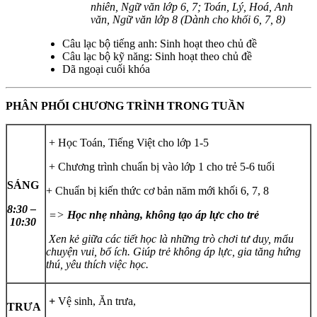
nhiên, Ngữ văn lớp 6, 7; Toán, Lý, Hoá, Anh
văn, Ngữ văn lớp 8 (Dành cho khối 6, 7, 8)
Câu lạc bộ tiếng anh: Sinh hoạt theo chủ đề
Câu lạc bộ kỹ năng: Sinh hoạt theo chủ đề
Dã ngoại cuối khóa
PHÂN PHỐI CHƯƠNG TRÌNH TRONG TUẦN
+ Học Toán, Tiếng Việt cho lớp 1-5
+ Chương trình chuẩn bị vào lớp 1 cho trẻ 5-6 tuổi
SÁNG
+ Chuẩn bị kiến thức cơ bản năm mới khối 6, 7, 8
8:30 –
=>
Học nhẹ nhàng, không tạo áp lực cho trẻ
10:30
Xen kẻ giữa các tiết học là những trò chơi tư duy, mẩu
chuyện vui, bổ ích. Giúp trẻ không áp lực, gia tăng hứng
thú, yêu thích việc học.
+
Vệ sinh, Ăn trưa,
TRƯA