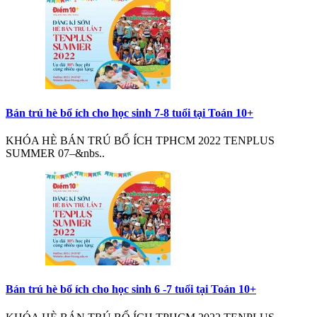
Bán trú hè bổ ích cho học sinh 7-8 tuổi tại Toán 10+
KHÓA HÈ BÁN TRÚ BỔ ÍCH TPHCM 2022 TENPLUS
SUMMER 07–&nbs..
Bán trú hè bổ ích cho học sinh 6 -7 tuổi tại Toán 10+