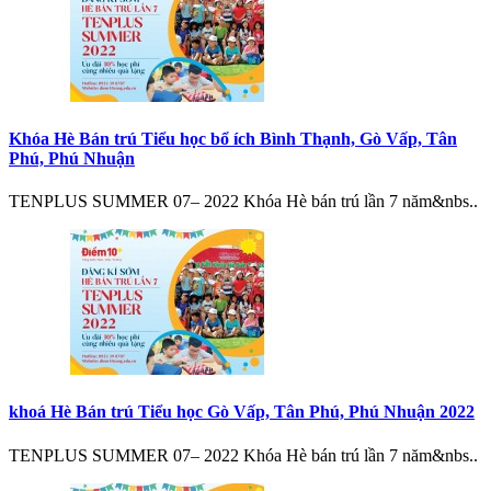
Khóa Hè Bán trú Tiểu học bổ ích Bình Thạnh, Gò Vấp, Tân
Phú, Phú Nhuận
TENPLUS SUMMER 07– 2022 Khóa Hè bán trú lần 7 năm&nbs..
khoá Hè Bán trú Tiểu học Gò Vấp, Tân Phú, Phú Nhuận 2022
TENPLUS SUMMER 07– 2022 Khóa Hè bán trú lần 7 năm&nbs..