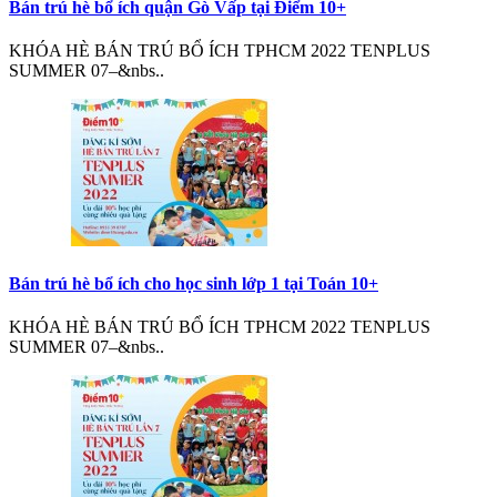
Bán trú hè bổ ích quận Gò Vấp tại Điểm 10+
KHÓA HÈ BÁN TRÚ BỔ ÍCH TPHCM 2022 TENPLUS
SUMMER 07–&nbs..
Bán trú hè bổ ích cho học sinh lớp 1 tại Toán 10+
KHÓA HÈ BÁN TRÚ BỔ ÍCH TPHCM 2022 TENPLUS
SUMMER 07–&nbs..