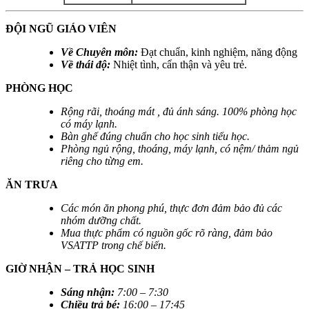
ĐỘI NGŨ GIÁO VIÊN
Về Chuyên môn:
Đạt chuẩn, kinh nghiệm, năng động
Về thái độ:
Nhiệt tình, cẩn thận và yêu trẻ.
PHÒNG HỌC
Rộng rãi, thoáng mát , đủ ánh sáng. 100% phòng học
có máy lạnh.
Bàn ghế đúng chuẩn cho học sinh tiểu học.
Phòng ngủ rộng, thoáng, máy lạnh, có nệm/ thảm ngủ
riêng cho từng em.
ĂN TRƯA
Các món ăn phong phú, thực đơn đảm bảo đủ các
nhóm dưỡng chất.
Mua thực phẩm có nguồn gốc rõ ràng, đảm bảo
VSATTP trong chế biến.
GIỜ NHẬN – TRẢ HỌC SINH
Sáng nhận
:
7:00 – 7:30
Chiều trả bé
:
16:00 – 17:45