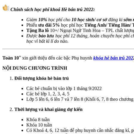
Chính sách học phí khoá Hè bán trú 2022:
Giảm
10%
học phí cho
10 học sinh/ cơ sở
đăng ki
sớm 
Phiếu
ưu đãi 5%
học phí học
Tiếng Anh/ Tiếng Hàn/ 
Tặng Ba lô
10+/ Ngoại Ngữ Tinh Hoa – TPL chất lượn
Được
bảo lưu
học phí 12 tháng, hoán chuyển học phí 
học vì bất kì lí do nào.
+
Toán 10
xin giới thiệu đến các bậc Phụ huynh
khóa hè bán trú​ 202
NỘI DUNG CHƯƠNG TRÌNH
Đối tượng khóa hè bán trú
Các bé chuẩn bị vào lớp 1 tháng 9/2022
Các bé lớp 1, 2, 3, 4, 5
Lớp 5 lên 6, 6 lên 7 và 7 lên 8 (Khối 6, 7, 8 theo chươ
Thời lượng và khai giảng dự kiến
Khóa 8 tuần
Khóa 10 tuần
Có Khoá 4, 6, 12 tuần để phụ huynh cân nhắc đăng kí, p