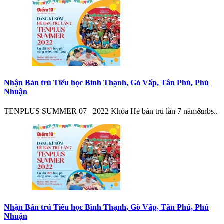
Nhận Bán trú Tiểu học Bình Thạnh, Gò Vấp, Tân Phú, Phú
Nhuận
TENPLUS SUMMER 07– 2022 Khóa Hè bán trú lần 7 năm&nbs..
Nhận Bán trú Tiểu học Bình Thạnh, Gò Vấp, Tân Phú, Phú
Nhuận