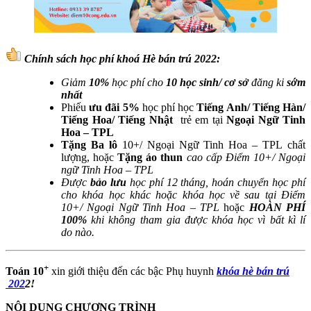
Chính sách học phí khoá Hè bán trú 2022:
Giảm
10%
học phí cho
10 học sinh/ cơ sở
đăng ki
sớm
nhất
Phiếu
ưu đãi 5%
học phí học
Tiếng Anh/ Tiếng Hàn/
Tiếng Hoa/ Tiếng Nhật
trẻ em tại
Ngoại Ngữ Tinh
Hoa – TPL
Tặng Ba lô
10+/ Ngoại Ngữ Tinh Hoa – TPL chất
lượng, hoặc
Tặng áo thun
cao cấp Điểm 10+/ Ngoại
ngữ Tinh Hoa – TPL
Được
bảo lưu
học phí 12 tháng, hoán chuyển học phí
cho khóa học khác hoặc khóa học về sau tại Điểm
10+/ Ngoại Ngữ Tinh Hoa – TPL
hoặc
HOÀN PHÍ
100%
khi không tham gia được khóa học vì bất kì lí
do nào.
+
Toán 10
xin giới thiệu đến các bậc Phụ huynh
khóa hè bán trú​
202
2!
NỘI DUNG CHƯƠNG TRÌNH