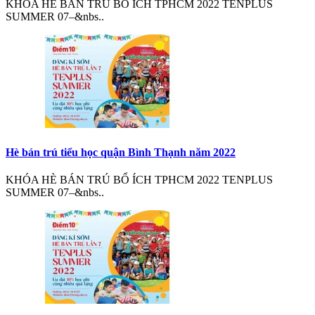
KHÓA HÈ BÁN TRÚ BỔ ÍCH TPHCM 2022 TENPLUS
SUMMER 07–&nbs..
Hè bán trú tiểu học quận Bình Thạnh năm 2022
KHÓA HÈ BÁN TRÚ BỔ ÍCH TPHCM 2022 TENPLUS
SUMMER 07–&nbs..