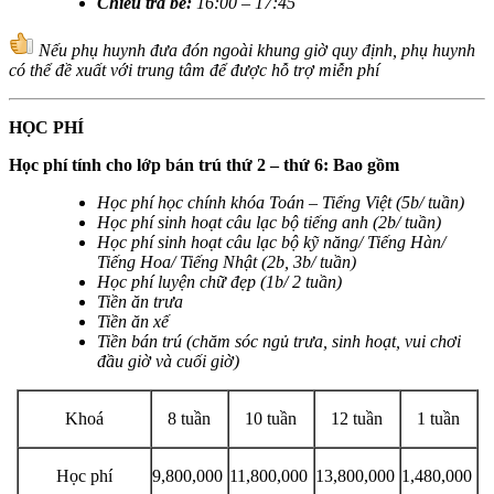
Chiều trả bé
:
16:00 – 17:45
Nếu phụ huynh đưa đón ngoài khung giờ quy định, phụ huynh
có thể đề xuất với trung tâm để được hỗ trợ miễn phí
HỌC PHÍ
Học phí tính cho lớp bán trú thứ 2 – thứ 6: Bao gồm
Học phí học chính khóa Toán – Tiếng Việt (5b/ tuần)
Học phí sinh hoạt câu lạc bộ tiếng anh (2b/ tuần)
Học phí sinh hoạt câu lạc bộ kỹ năng/ Tiếng Hàn/
Tiếng Hoa/ Tiếng Nhật (2b, 3b/ tuần)
Học phí luyện chữ đẹp (1b/ 2 tuần)
Tiền ăn trưa
Tiền ăn xế
Tiền bán trú (chăm sóc ngủ trưa, sinh hoạt, vui chơi
đầu giờ và cuối giờ)
Khoá
8 tuần
10 tuần
12 tuần
1 tuần
Học phí
9,800,000
11,800,000
13,800,000
1,480,000