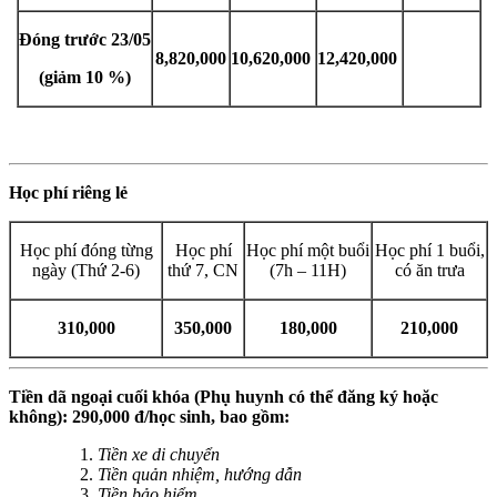
Đóng trước 23/05
8,820,000
10,620,000
12,420,000
(giảm 10 %)
Học phí riêng lẻ
Học phí đóng từng
Học phí
Học phí một buổi
Học phí 1 buổi,
ngày (Thứ 2-6)
thứ 7, CN
(7h – 11H)
có ăn trưa
310,000
350,000
180,000
210,000
Tiền dã ngoại cuối khóa (Phụ huynh có thể đăng ký hoặc
không): 290,000 đ/học sinh, bao gồm:
Tiền xe di chuyển
Tiền quản nhiệm, hướng dẫn
Tiền bảo hiểm