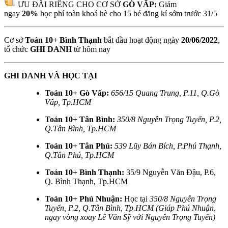
ƯU ĐÃI RIÊNG CHO CƠ SỞ
GÒ VẤP:
Giảm
ngay
20%
học phí toàn khoá hè cho 15 bé đăng kí sớm trước 31/5
Cơ sở
Toán 10+ Bình Thạnh
bắt đầu hoạt động ngày
20/06/2022
,
tổ chức
GHI DANH
từ hôm nay
GHI DANH VÀ HỌC TẠI
Toán 10+ Gò Vấp:
656/15 Quang Trung, P.11, Q.Gò
Vấp, Tp.HCM
Toán 10+ Tân Bình:
350/8 Nguyễn Trọng Tuyển, P.2,
Q.Tân Bình, Tp.HCM
Toán 10+ Tân Phú:
539 Lũy Bán Bích, P.Phú Thạnh,
Q.Tân Phú, Tp.HCM
Toán 10+ Bình Thạnh:
35/9 Nguyễn Văn Đậu, P.6,
Q. Bình Thạnh, Tp.HCM
Toán 10+ Phú Nhuận:
Học tại
350/8 Nguyễn Trọng
Tuyển, P.2, Q.Tân Bình, Tp.HCM (Giáp Phú Nhuận,
ngay vòng xoay Lê Văn Sỹ với Nguyễn Trọng Tuyển)