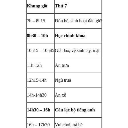
Khung giờ
Thứ 7
7h – 8h15
Đón bé, sinh hoạt đầu giờ
8h30 – 10h
Học chính khóa
10h15 – 10h45
Giải lao, vệ sinh tay, mặt
11h-12h
Ăn trưa
12h15-14h
Ngủ trưa
14h-14h30
Ăn xế
14h30 – 16h
Câu lạc bộ tiếng anh
16h – 17h30
Vui chơi, trả bé