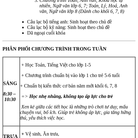
Chương trình Toán, Anh văn, Khoá học tự
nhiên, Ngữ văn lớp 6, 7; Toán, Lý, Hoá, Anh
văn, Ngữ văn lớp 8 (Dành cho khối 6, 7, 8)
Câu lạc bộ tiếng anh: Sinh hoạt theo chủ đề
Câu lạc bộ kỹ năng: Sinh hoạt theo chủ đề
Dã ngoại cuối khóa
PHÂN PHỐI CHƯƠNG TRÌNH TRONG TUẦN
+ Học Toán, Tiếng Việt cho lớp 1-5
+ Chương trình chuẩn bị vào lớp 1 cho trẻ 5-6 tuổi
SÁNG
+ Chuẩn bị kiến thức cơ bản năm mới khối 6, 7, 8
8:30 –
=>
Học nhẹ nhàng, không tạo áp lực cho trẻ
10:30
Xen kẻ giữa các tiết học là những trò chơi tư duy, mẩu
chuyện vui, bổ ích. Giúp trẻ không áp lực, gia tăng hứng
thú, yêu thích việc học.
+
Vệ sinh, Ăn trưa,
TRƯA