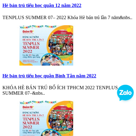
Hè bán trú tiểu học quận 12 năm 2022
TENPLUS SUMMER 07– 2022 Khóa Hè bán trú lần 7 năm&nbs..
Hè bán trú tiểu học quận Bình Tân năm 2022
KHÓA HÈ BÁN TRÚ BỔ ÍCH TPHCM 2022 TENPLUS
SUMMER 07–&nbs..