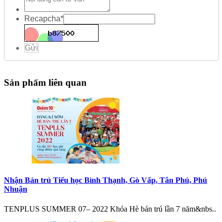
Recapcha
*
Gửi
Sản phẩm liên quan
Nhận Bán trú Tiểu học Bình Thạnh, Gò Vấp, Tân Phú, Phú
Nhuận
TENPLUS SUMMER 07– 2022 Khóa Hè bán trú lần 7 năm&nbs..