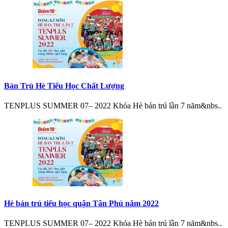
Bán Trú Hè Tiểu Học Chất Lượng
TENPLUS SUMMER 07– 2022 Khóa Hè bán trú lần 7 năm&nbs..
Hè bán trú tiểu học quận Tân Phú năm 2022
TENPLUS SUMMER 07– 2022 Khóa Hè bán trú lần 7 năm&nbs..