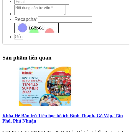
Recapcha
*
Gửi
Sản phẩm liên quan
Khóa Hè Bán trú Tiểu học bổ ích Bình Thạnh, Gò Vấp, Tân
Phú, Phú Nhuận