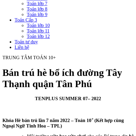
Toán lớp 7
Toán lớp 8
Toán lớp 9
Toán Cấp 3
Toán lớp 10
Toán lớp 11
Toán lớp 12
Toán tư duy
Liên hệ
TRUNG TÂM TOÁN 10+
Bán trú hè bổ ích đường Tây
Thạnh quận Tân Phú
TENPLUS SUMMER 07– 2022
+
Khóa Hè bán trú lần 7 năm 2022 – Toán 10
(Kết hợp cùng
Ngoại Ngữ Tinh Hoa – TPL)