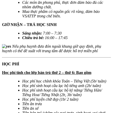
Các món ăn phong phú, thực đơn đảm bảo đủ các
nhóm dưỡng chất.
Mua thực phẩm có nguồn gốc rõ ràng, đảm bảo
VSATTP trong chế biến.
GIỜ NHẬN – TRẢ HỌC SINH
Sáng nhận
:
7:00 – 7:30
Chiều trả bé
:
16:00 – 17:45
Nếu phụ huynh đưa đón ngoài khung giờ quy định, phụ
huynh có thể đề xuất với trung tâm để được hỗ trợ miễn phí
HỌC PHÍ
Học phí tính cho lớp bán trú thứ 2 – thứ 6: Bao gồm
Học phí học chính khóa Toán – Tiếng Việt (5b/ tuần)
Học phí sinh hoạt câu lạc bộ tiếng anh (2b/ tuần)
Học phí sinh hoạt câu lạc bộ kỹ năng/ Tiếng Hàn/
Tiếng Hoa/ Tiếng Nhật (2b, 3b/ tuần)
Học phí luyện chữ đẹp (1b/ 2 tuần)
Tiền ăn trưa
Tiền ăn xế
Tiền bán trú (chăm sóc ngủ trưa, sinh hoạt, vui chơi