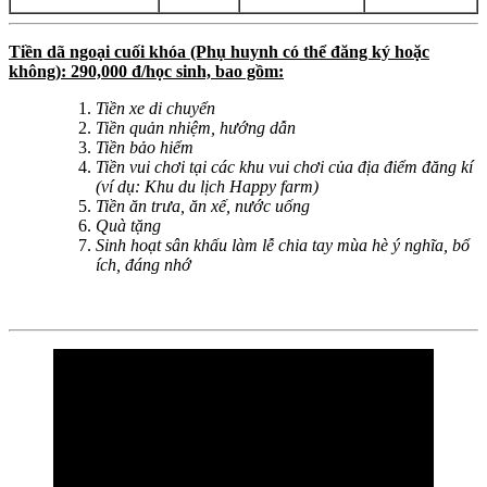
Tiền dã ngoại cuối khóa (Phụ huynh có thể đăng ký hoặc
không): 290,000 đ/học sinh, bao gồm:
Tiền xe di chuyển
Tiền quản nhiệm, hướng dẫn
Tiền bảo hiểm
Tiền vui chơi tại các khu vui chơi của địa điểm đăng kí
(ví dụ: Khu du lịch Happy farm)
Tiền ăn trưa, ăn xế, nước uống
Quà tặng
Sinh hoạt sân khấu làm lễ chia tay mùa hè ý nghĩa, bổ
ích, đáng nhớ