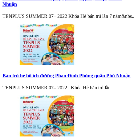
Nhuận
TENPLUS SUMMER 07– 2022 Khóa Hè bán trú lần 7 năm&nbs..
Bán trú hè bổ ích đường Phan Đình Phùng quận Phú Nhuận
TENPLUS SUMMER 07– 2022 Khóa Hè bán trú lần ..