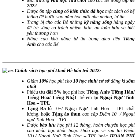
Môi trường
vừa học vừa chơi
cho các Bé trong dịp
hè
2022
Được ôn tập
củng cố kiến thức đã học
một cách có hệ
thống để bước vào năm học mới nhẹ nhàng, tự tin
Trang bị cho các Bé những
kỹ năng sống
hằng ngày
để trẻ sống có trách nhiệm hơn, an toàn hơn và biết
yêu thương hơn
Nâng cao khả năng tự tin trong giao tiếp
Tiếng
Anh
cho các Bé
Chính sách học phí khoá Hè bán trú 2022:
Giảm
10%
học phí cho
10 học sinh/ cơ sở
đăng ki
sớm
nhất
Phiếu
ưu đãi 5%
học phí học
Tiếng Anh/ Tiếng Hàn/
Tiếng Hoa/ Tiếng Nhật
trẻ em tại
Ngoại Ngữ Tinh
Hoa – TPL
Tặng Ba lô
10+/ Ngoại Ngữ Tinh Hoa – TPL chất
lượng, hoặc
Tặng áo thun
cao cấp Điểm 10+/ Ngoại
ngữ Tinh Hoa – TPL
Được
bảo lưu
học phí 12 tháng, hoán chuyển học phí
cho khóa học khác hoặc khóa học về sau tại Điểm
10+/ Ngoại Ngữ Tinh Hoa – TPL
hoặc
HOÀN PHÍ