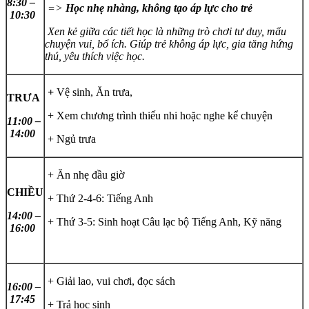
8:30 –
=>
Học nhẹ nhàng, không tạo áp lực cho trẻ
10:30
Xen kẻ giữa các tiết học là những trò chơi tư duy, mẩu
chuyện vui, bổ ích. Giúp trẻ không áp lực, gia tăng hứng
thú, yêu thích việc học.
+
Vệ sinh, Ăn trưa,
TRƯA
+ Xem chương trình thiếu nhi hoặc nghe kể chuyện
11:00 –
14:00
+ Ngủ trưa
+ Ăn nhẹ đầu giờ
CHIỀU
+ Thứ 2-4-6: Tiếng Anh
14:00 –
+ Thứ 3-5: Sinh hoạt Câu lạc bộ Tiếng Anh, Kỹ năng
16:00
+ Giải lao, vui chơi, đọc sách
16:00 –
17:45
+ Trả học sinh