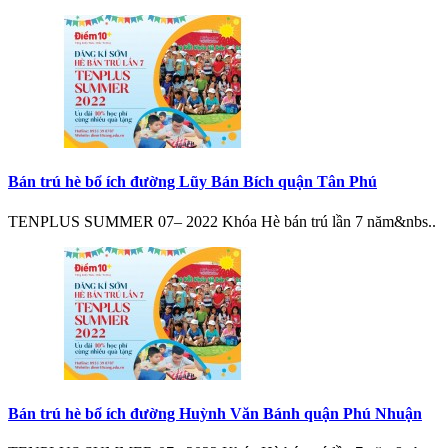
Bán trú hè bổ ích đường Lũy Bán Bích quận Tân Phú
TENPLUS SUMMER 07– 2022 Khóa Hè bán trú lần 7 năm&nbs..
Bán trú hè bổ ích đường Huỳnh Văn Bánh quận Phú Nhuận