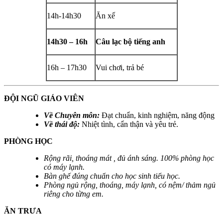
14h-14h30
Ăn xế
14h30 – 16h
Câu lạc bộ tiếng anh
16h – 17h30
Vui chơi, trả bé
ĐỘI NGŨ GIÁO VIÊN
Về Chuyên môn:
Đạt chuẩn, kinh nghiệm, năng động
Về thái độ:
Nhiệt tình, cẩn thận và yêu trẻ.
PHÒNG HỌC
Rộng rãi, thoáng mát , đủ ánh sáng. 100% phòng học
có máy lạnh.
Bàn ghế đúng chuẩn cho học sinh tiểu học.
Phòng ngủ rộng, thoáng, máy lạnh, có nệm/ thảm ngủ
riêng cho từng em.
ĂN TRƯA