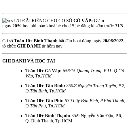
ƯU ĐÃI RIÊNG CHO CƠ SỞ
GÒ VẤP:
Giảm
ngay
20%
học phí toàn khoá hè cho 15 bé đăng kí sớm trước 31/5
Cơ sở
Toán 10+ Bình Thạnh
bắt đầu hoạt động ngày
20/06/2022
,
tổ chức
GHI DANH
từ hôm nay
GHI DANH VÀ HỌC TẠI
Toán 10+ Gò Vấp:
656/15 Quang Trung, P.11, Q.Gò
Vấp, Tp.HCM
Toán 10+ Tân Bình:
350/8 Nguyễn Trọng Tuyển, P.2,
Q.Tân Bình, Tp.HCM
Toán 10+ Tân Phú:
539 Lũy Bán Bích, P.Phú Thạnh,
Q.Tân Phú, Tp.HCM
Toán 10+ Bình Thạnh:
35/9 Nguyễn Văn Đậu, P.6,
Q. Bình Thạnh, Tp.HCM