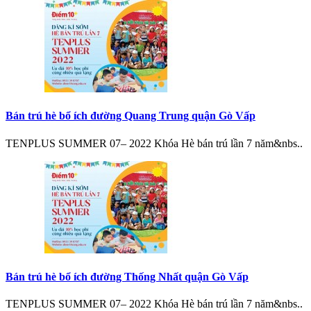
Bán trú hè bổ ích đường Quang Trung quận Gò Vấp
TENPLUS SUMMER 07– 2022 Khóa Hè bán trú lần 7 năm&nbs..
Bán trú hè bổ ích đường Thống Nhất quận Gò Vấp
TENPLUS SUMMER 07– 2022 Khóa Hè bán trú lần 7 năm&nbs..