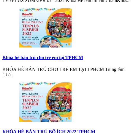
TENPLUS SUMMER 07– 2022 Khóa Hè bán trú lần 7 năm&nbs..
Khóa hè bán trú cho trẻ em tại TPHCM
KHÓA HÈ BÁN TRÚ CHO TRẺ EM TẠI TPHCM Trung tâm
Toá..
KHÓA HÈ BÁN TRÚ BỔ ÍCH 2022 TPHCM