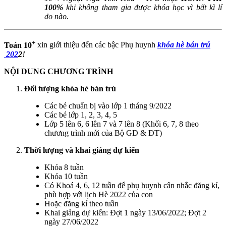
100%
khi không tham gia được khóa học vì bất kì lí
do nào.
+
Toán 10
xin giới thiệu đến các bậc Phụ huynh
khóa hè bán trú​
202
2!
NỘI DUNG CHƯƠNG TRÌNH
Đối tượng khóa hè bán trú
Các bé chuẩn bị vào lớp 1 tháng 9/2022
Các bé lớp 1, 2, 3, 4, 5
Lớp 5 lên 6, 6 lên 7 và 7 lên 8 (Khối 6, 7, 8 theo
chương trình mới của Bộ GD & ĐT)
Thời lượng và khai giảng dự kiến
Khóa 8 tuần
Khóa 10 tuần
Có Khoá 4, 6, 12 tuần để phụ huynh cân nhắc đăng kí,
phù hợp với lịch Hè 2022 của con
Hoặc đăng kí theo tuần
Khai giảng dự kiến: Đợt 1 ngày 13/06/2022; Đợt 2
ngày 27/06/2022