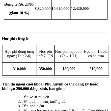
Đóng trước 23/05
8,820,000
10,620,000
12,420,000
(giảm 10 %)
Học phí riêng lẻ
Học phí đóng từng
Học phí
Học phí một buổi
Học phí 1 buổi,
ngày (Thứ 2-6)
thứ 7, CN
(7h – 11H)
có ăn trưa
310,000
350,000
180,000
210,000
Tiền dã ngoại cuối khóa (Phụ huynh có thể đăng ký hoặc
không): 290,000 đ/học sinh, bao gồm:
Tiền xe di chuyển
Tiền quản nhiệm, hướng dẫn
Tiền bảo hiểm
Tiền vui chơi tại các khu vui chơi của địa điểm đăng kí