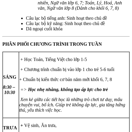
nhiên, Ngữ văn lớp 6, 7; Toán, Lý, Hoá, Anh
văn, Ngữ văn lớp 8 (Dành cho khối 6, 7, 8)
Câu lạc bộ tiếng anh: Sinh hoạt theo chủ đề
Câu lạc bộ kỹ năng: Sinh hoạt theo chủ đề
Dã ngoại cuối khóa
PHÂN PHỐI CHƯƠNG TRÌNH TRONG TUẦN
+ Học Toán, Tiếng Việt cho lớp 1-5
+ Chương trình chuẩn bị vào lớp 1 cho trẻ 5-6 tuổi
SÁNG
+ Chuẩn bị kiến thức cơ bản năm mới khối 6, 7, 8
8:30 –
=>
Học nhẹ nhàng, không tạo áp lực cho trẻ
10:30
Xen kẻ giữa các tiết học là những trò chơi tư duy, mẩu
chuyện vui, bổ ích. Giúp trẻ không áp lực, gia tăng hứng
thú, yêu thích việc học.
+
Vệ sinh, Ăn trưa,
TRƯA