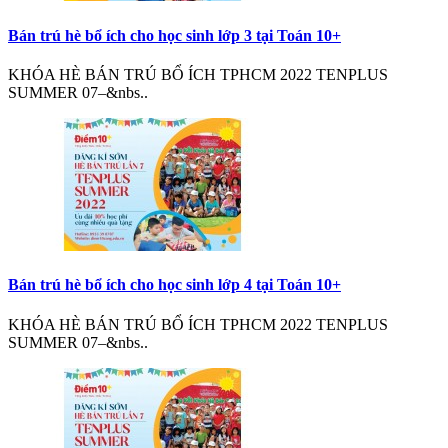
Bán trú hè bổ ích cho học sinh lớp 3 tại Toán 10+
KHÓA HÈ BÁN TRÚ BỔ ÍCH TPHCM 2022 TENPLUS
SUMMER 07–&nbs..
Bán trú hè bổ ích cho học sinh lớp 4 tại Toán 10+
KHÓA HÈ BÁN TRÚ BỔ ÍCH TPHCM 2022 TENPLUS
SUMMER 07–&nbs..