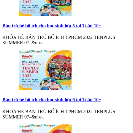
Bán trú hè bổ ích cho học sinh lớp 5 tại Toán 10+
KHÓA HÈ BÁN TRÚ BỔ ÍCH TPHCM 2022 TENPLUS
SUMMER 07–&nbs..
Bán trú hè bổ ích cho học sinh lớp 6 tại Toán 10+
KHÓA HÈ BÁN TRÚ BỔ ÍCH TPHCM 2022 TENPLUS
SUMMER 07–&nbs..