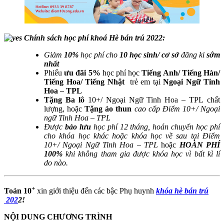
Chính sách học phí khoá Hè bán trú 2022:
Giảm
10%
học phí cho
10 học sinh/ cơ sở
đăng ki
sớm
nhất
Phiếu
ưu đãi 5%
học phí học
Tiếng Anh/ Tiếng Hàn/
Tiếng Hoa/ Tiếng Nhật
trẻ em tại
Ngoại Ngữ Tinh
Hoa – TPL
Tặng Ba lô
10+/ Ngoại Ngữ Tinh Hoa – TPL chất
lượng, hoặc
Tặng áo thun
cao cấp Điểm 10+/ Ngoại
ngữ Tinh Hoa – TPL
Được
bảo lưu
học phí 12 tháng, hoán chuyển học phí
cho khóa học khác hoặc khóa học về sau tại Điểm
10+/ Ngoại Ngữ Tinh Hoa – TPL
hoặc
HOÀN PHÍ
100%
khi không tham gia được khóa học vì bất kì lí
do nào.
+
Toán 10
xin giới thiệu đến các bậc Phụ huynh
khóa hè bán trú​
202
2!
NỘI DUNG CHƯƠNG TRÌNH