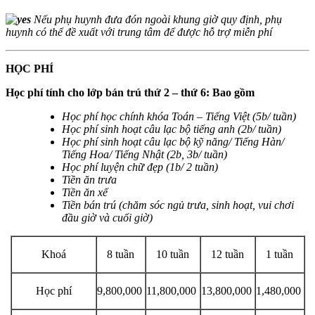
Nếu phụ huynh đưa đón ngoài khung giờ quy định, phụ
huynh có thể đề xuất với trung tâm để được hỗ trợ miễn phí
HỌC PHÍ
Học phí tính cho lớp bán trú thứ 2 – thứ 6: Bao gồm
Học phí học chính khóa Toán – Tiếng Việt (5b/ tuần)
Học phí sinh hoạt câu lạc bộ tiếng anh (2b/ tuần)
Học phí sinh hoạt câu lạc bộ kỹ năng/ Tiếng Hàn/
Tiếng Hoa/ Tiếng Nhật (2b, 3b/ tuần)
Học phí luyện chữ đẹp (1b/ 2 tuần)
Tiền ăn trưa
Tiền ăn xế
Tiền bán trú (chăm sóc ngủ trưa, sinh hoạt, vui chơi
đầu giờ và cuối giờ)
Khoá
8 tuần
10 tuần
12 tuần
1 tuần
Học phí
9,800,000
11,800,000
13,800,000
1,480,000