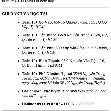
tổ chức
GHI DANH
từ hôm nay
GHI DANH VÀ HỌC TẠI
Toán 10+ Gò Vấp:
656/15 Quang Trung, P.11, Q.Gò
Vấp, Tp.HCM
Toán 10+ Tân Bình:
350/8 Nguyễn Trọng Tuyển, P.2,
Q.Tân Bình, Tp.HCM
Toán 10+ Tân Phú:
539 Lũy Bán Bích, P.Phú Thạnh,
Q.Tân Phú, Tp.HCM
Toán 10+ Bình Thạnh:
35/9 Nguyễn Văn Đậu, P.6,
Q. Bình Thạnh, Tp.HCM
Toán 10+ Phú Nhuận:
Học tại
350/8 Nguyễn Trọng
Tuyển, P.2, Q.Tân Bình, Tp.HCM (Giáp Phú Nhuận,
ngay vòng xoay Lê Văn Sỹ với Nguyễn Trọng Tuyển)
Học online/ Trực tuyến:
Học sinh toàn quốc, du học
sinh nước ngoài
Hotline : 0933 39 87 87 – ĐT 028 3895 6006