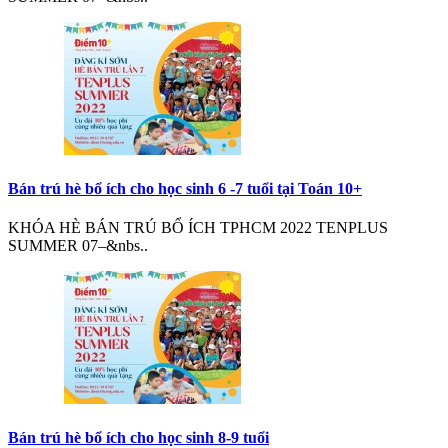
Bán trú hè bổ ích cho học sinh 6 -7 tuổi tại Toán 10+
KHÓA HÈ BÁN TRÚ BỔ ÍCH TPHCM 2022 TENPLUS
SUMMER 07–&nbs..
Bán trú hè bổ ích cho học sinh 8-9 tuổi