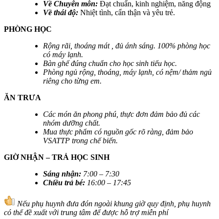
Về Chuyên môn:
Đạt chuẩn, kinh nghiệm, năng động
Về thái độ:
Nhiệt tình, cẩn thận và yêu trẻ.
PHÒNG HỌC
Rộng rãi, thoáng mát , đủ ánh sáng. 100% phòng học
có máy lạnh.
Bàn ghế đúng chuẩn cho học sinh tiểu học.
Phòng ngủ rộng, thoáng, máy lạnh, có nệm/ thảm ngủ
riêng cho từng em.
ĂN TRƯA
Các món ăn phong phú, thực đơn đảm bảo đủ các
nhóm dưỡng chất.
Mua thực phẩm có nguồn gốc rõ ràng, đảm bảo
VSATTP trong chế biến.
GIỜ NHẬN – TRẢ HỌC SINH
Sáng nhận
:
7:00 – 7:30
Chiều trả bé
:
16:00 – 17:45
Nếu phụ huynh đưa đón ngoài khung giờ quy định, phụ huynh
có thể đề xuất với trung tâm để được hỗ trợ miễn phí