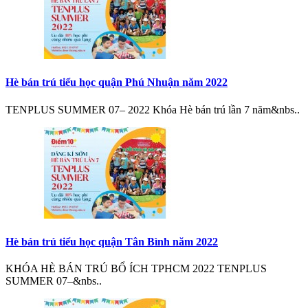
Hè bán trú tiểu học quận Phú Nhuận năm 2022
TENPLUS SUMMER 07– 2022 Khóa Hè bán trú lần 7 năm&nbs..
Hè bán trú tiểu học quận Tân Bình năm 2022
KHÓA HÈ BÁN TRÚ BỔ ÍCH TPHCM 2022 TENPLUS
SUMMER 07–&nbs..