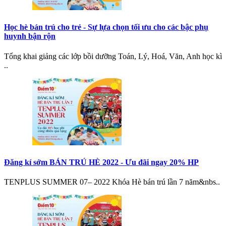
Học hè bán trú cho trẻ - Sự lựa chọn tối ưu cho các bậc phụ
huynh bận rộn
Tổng khai giảng các lớp bồi dưỡng Toán, Lý, Hoá, Văn, Anh học kì
..
Đăng kí sớm BÁN TRÚ HÈ 2022 - Ưu đãi ngay 20% HP
TENPLUS SUMMER 07– 2022 Khóa Hè bán trú lần 7 năm&nbs..