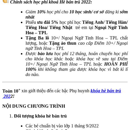
Chính sách học phí khoá Hè bán trú 2022:
Giảm
10%
học phí cho
10 học sinh/ cơ sở
đăng ki
sớm
nhất
Phiếu
ưu đãi 5%
học phí học
Tiếng Anh/ Tiếng Hàn/
Tiếng Hoa/ Tiếng Nhật
trẻ em tại
Ngoại Ngữ Tinh
Hoa – TPL
Tặng Ba lô
10+/ Ngoại Ngữ Tinh Hoa – TPL chất
lượng, hoặc
Tặng áo thun
cao cấp Điểm 10+/ Ngoại
ngữ Tinh Hoa – TPL
Được
bảo lưu
học phí 12 tháng, hoán chuyển học phí
cho khóa học khác hoặc khóa học về sau tại Điểm
10+/ Ngoại Ngữ Tinh Hoa – TPL
hoặc
HOÀN PHÍ
100%
khi không tham gia được khóa học vì bất kì lí
do nào.
+
Toán 10
xin giới thiệu đến các bậc Phụ huynh
khóa hè bán trú​
202
2!
NỘI DUNG CHƯƠNG TRÌNH
Đối tượng khóa hè bán trú
Các bé chuẩn bị vào lớp 1 tháng 9/2022