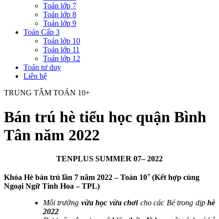
Toán lớp 7
Toán lớp 8
Toán lớp 9
Toán Cấp 3
Toán lớp 10
Toán lớp 11
Toán lớp 12
Toán tư duy
Liên hệ
TRUNG TÂM TOÁN 10+
Bán trú hè tiểu học quận Bình
Tân năm 2022
TENPLUS SUMMER 07– 2022
+
Khóa Hè bán trú lần 7 năm 2022 – Toán 10
(Kết hợp cùng
Ngoại Ngữ Tinh Hoa – TPL)
Môi trường
vừa học vừa chơi
cho các Bé trong dịp
hè
2022