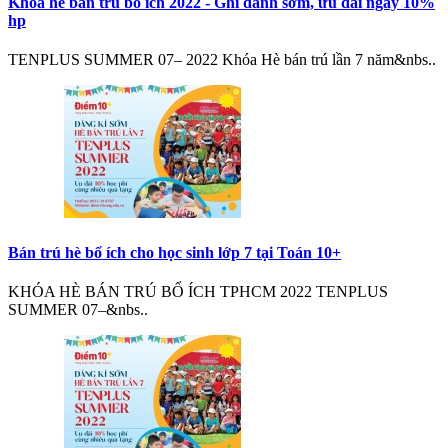
Khoá hè bán trú bổ ích 2022 - Ghi danh sớm, ưu đãi ngay 10%
hp
TENPLUS SUMMER 07– 2022 Khóa Hè bán trú lần 7 năm&nbs..
Bán trú hè bổ ích cho học sinh lớp 7 tại Toán 10+
KHÓA HÈ BÁN TRÚ BỔ ÍCH TPHCM 2022 TENPLUS
SUMMER 07–&nbs..