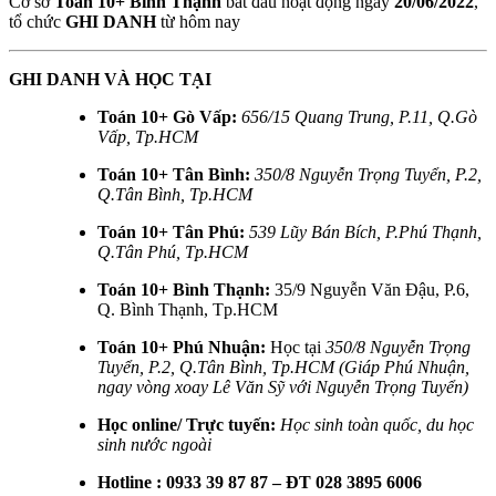
Cơ sở
Toán 10+ Bình Thạnh
bắt đầu hoạt động ngày
20/06/2022
,
tổ chức
GHI DANH
từ hôm nay
GHI DANH VÀ HỌC TẠI
Toán 10+ Gò Vấp:
656/15 Quang Trung, P.11, Q.Gò
Vấp, Tp.HCM
Toán 10+ Tân Bình:
350/8 Nguyễn Trọng Tuyển, P.2,
Q.Tân Bình, Tp.HCM
Toán 10+ Tân Phú:
539 Lũy Bán Bích, P.Phú Thạnh,
Q.Tân Phú, Tp.HCM
Toán 10+ Bình Thạnh:
35/9 Nguyễn Văn Đậu, P.6,
Q. Bình Thạnh, Tp.HCM
Toán 10+ Phú Nhuận:
Học tại
350/8 Nguyễn Trọng
Tuyển, P.2, Q.Tân Bình, Tp.HCM (Giáp Phú Nhuận,
ngay vòng xoay Lê Văn Sỹ với Nguyễn Trọng Tuyển)
Học online/ Trực tuyến:
Học sinh toàn quốc, du học
sinh nước ngoài
Hotline : 0933 39 87 87 – ĐT 028 3895 6006