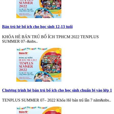
Bán trú hè bổ ích cho học sinh 12-13 tuổi
KHÓA HÈ BÁN TRÚ BỔ ÍCH TPHCM 2022 TENPLUS
SUMMER 07–&nbs..
Chương trình hè bán trú bổ ích cho học sinh chuẩn bị vào lớp 1
TENPLUS SUMMER 07– 2022 Khóa Hè bán trú lần 7 năm&nbs..