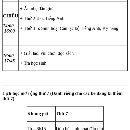
+ Ăn nhẹ đầu giờ
CHIỀU
+ Thứ 2-4-6: Tiếng Anh
14:00 –
+ Thứ 3-5: Sinh hoạt Câu lạc bộ Tiếng Anh, Kỹ năng
16:00
+ Giải lao, vui chơi, đọc sách
16:00 –
17:45
+ Trả học sinh
Lịch học mở rộng thứ 7 (Dành riêng cho các bé đăng kí thêm
thứ 7)
Khung giờ
Thứ 7
7h – 8h15
Đón bé, sinh hoạt đầu giờ