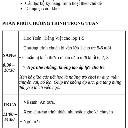
Câu lạc bộ kỹ năng: Sinh hoạt theo chủ đề
Dã ngoại cuối khóa
PHÂN PHỐI CHƯƠNG TRÌNH TRONG TUẦN
+ Học Toán, Tiếng Việt cho lớp 1-5
+ Chương trình chuẩn bị vào lớp 1 cho trẻ 5-6 tuổi
SÁNG
+ Chuẩn bị kiến thức cơ bản năm mới khối 6, 7, 8
8:30 –
=>
Học nhẹ nhàng, không tạo áp lực cho trẻ
10:30
Xen kẻ giữa các tiết học là những trò chơi tư duy, mẩu
chuyện vui, bổ ích. Giúp trẻ không áp lực, gia tăng hứng
thú, yêu thích việc học.
+
Vệ sinh, Ăn trưa,
TRƯA
+ Xem chương trình thiếu nhi hoặc nghe kể chuyện
11:00 –
14:00
+ Ngủ trưa