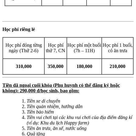
Học phí riêng lẻ
Học phí đóng từng
Học phí
Học phí một buổi
Học phí 1 buổi,
ngày (Thứ 2-6)
thứ 7, CN
(7h – 11H)
có ăn trưa
310,000
350,000
180,000
210,000
Tiền dã ngoại cuối khóa (Phụ huynh có thể đăng ký hoặc
không): 290,000 đ/học sinh, bao gồm:
Tiền xe di chuyển
Tiền quản nhiệm, hướng dẫn
Tiền bảo hiểm
Tiền vui chơi tại các khu vui chơi của địa điểm đăng kí
(ví dụ: Khu du lịch Happy farm)
Tiền ăn trưa, ăn xế, nước uống
Quà tặng