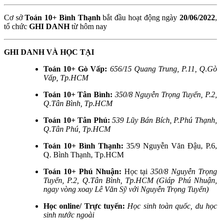
Cơ sở
Toán 10+ Bình Thạnh
bắt đầu hoạt động ngày
20/06/2022
,
tổ chức
GHI DANH
từ hôm nay
GHI DANH VÀ HỌC TẠI
Toán 10+ Gò Vấp:
656/15 Quang Trung, P.11, Q.Gò
Vấp, Tp.HCM
Toán 10+ Tân Bình:
350/8 Nguyễn Trọng Tuyển, P.2,
Q.Tân Bình, Tp.HCM
Toán 10+ Tân Phú:
539 Lũy Bán Bích, P.Phú Thạnh,
Q.Tân Phú, Tp.HCM
Toán 10+ Bình Thạnh:
35/9 Nguyễn Văn Đậu, P.6,
Q. Bình Thạnh, Tp.HCM
Toán 10+ Phú Nhuận:
Học tại
350/8 Nguyễn Trọng
Tuyển, P.2, Q.Tân Bình, Tp.HCM (Giáp Phú Nhuận,
ngay vòng xoay Lê Văn Sỹ với Nguyễn Trọng Tuyển)
Học online/ Trực tuyến:
Học sinh toàn quốc, du học
sinh nước ngoài