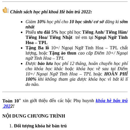
Chính sách học phí khoá Hè bán trú 2022:
Giảm
10%
học phí cho
10 học sinh/ cơ sở
đăng ki
sớm
nhất
Phiếu
ưu đãi 5%
học phí học
Tiếng Anh/ Tiếng Hàn/
Tiếng Hoa/ Tiếng Nhật
trẻ em tại
Ngoại Ngữ Tinh
Hoa – TPL
Tặng Ba lô
10+/ Ngoại Ngữ Tinh Hoa – TPL chất
lượng, hoặc
Tặng áo thun
cao cấp Điểm 10+/ Ngoại
ngữ Tinh Hoa – TPL
Được
bảo lưu
học phí 12 tháng, hoán chuyển học phí
cho khóa học khác hoặc khóa học về sau tại Điểm
10+/ Ngoại Ngữ Tinh Hoa – TPL
hoặc
HOÀN PHÍ
100%
khi không tham gia được khóa học vì bất kì lí
do nào.
+
Toán 10
xin giới thiệu đến các bậc Phụ huynh
khóa hè bán trú​
202
2!
NỘI DUNG CHƯƠNG TRÌNH
Đối tượng khóa hè bán trú