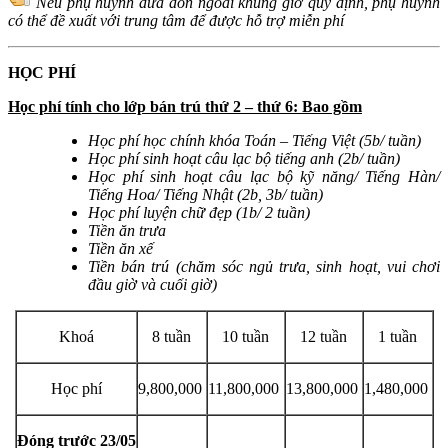
Nếu phụ huynh đưa đón ngoài khung giờ quy định, phụ huynh
có thể đề xuất với trung tâm để được hỗ trợ miễn phí
HỌC PHÍ
Học phí tính cho lớp bán trú thứ 2 – thứ 6: Bao gồm
Học phí học chính khóa Toán – Tiếng Việt (5b/ tuần)
Học phí sinh hoạt câu lạc bộ tiếng anh (2b/ tuần)
Học phí sinh hoạt câu lạc bộ kỹ năng/ Tiếng Hàn/
Tiếng Hoa/ Tiếng Nhật (2b, 3b/ tuần)
Học phí luyện chữ đẹp (1b/ 2 tuần)
Tiền ăn trưa
Tiền ăn xế
Tiền bán trú (chăm sóc ngủ trưa, sinh hoạt, vui chơi
đầu giờ và cuối giờ)
Khoá
8 tuần
10 tuần
12 tuần
1 tuần
Học phí
9,800,000
11,800,000
13,800,000
1,480,000
Đóng trước 23/05