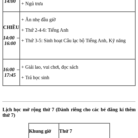
14:00
+ Ngủ trưa
+ Ăn nhẹ đầu giờ
CHIỀU
+ Thứ 2-4-6: Tiếng Anh
14:00 –
+ Thứ 3-5: Sinh hoạt Câu lạc bộ Tiếng Anh, Kỹ năng
16:00
+ Giải lao, vui chơi, đọc sách
16:00 –
17:45
+ Trả học sinh
Lịch học mở rộng thứ 7 (Dành riêng cho các bé đăng kí thêm
thứ 7)
Khung giờ
Thứ 7