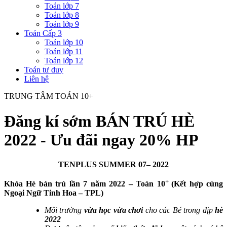
Toán lớp 7
Toán lớp 8
Toán lớp 9
Toán Cấp 3
Toán lớp 10
Toán lớp 11
Toán lớp 12
Toán tư duy
Liên hệ
TRUNG TÂM TOÁN 10+
Đăng kí sớm BÁN TRÚ HÈ
2022 - Ưu đãi ngay 20% HP
TENPLUS SUMMER 07– 2022
+
Khóa Hè bán trú lần 7 năm 2022 – Toán 10
(Kết hợp cùng
Ngoại Ngữ Tinh Hoa – TPL)
Môi trường
vừa học vừa chơi
cho các Bé trong dịp
hè
2022