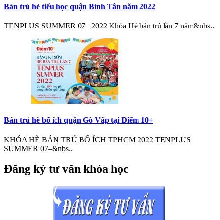
Bán trú hè tiểu học quận Bình Tân năm 2022
TENPLUS SUMMER 07– 2022 Khóa Hè bán trú lần 7 năm&nbs..
Bán trú hè bổ ích quận Gò Vấp tại Điểm 10+
KHÓA HÈ BÁN TRÚ BỔ ÍCH TPHCM 2022 TENPLUS
SUMMER 07–&nbs..
Đăng ký tư vấn khóa học