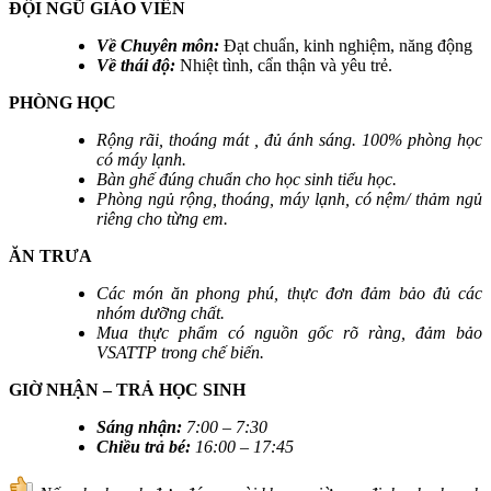
ĐỘI NGŨ GIÁO VIÊN
Về Chuyên môn:
Đạt chuẩn, kinh nghiệm, năng động
Về thái độ:
Nhiệt tình, cẩn thận và yêu trẻ.
PHÒNG HỌC
Rộng rãi, thoáng mát , đủ ánh sáng. 100% phòng học
có máy lạnh.
Bàn ghế đúng chuẩn cho học sinh tiểu học.
Phòng ngủ rộng, thoáng, máy lạnh, có nệm/ thảm ngủ
riêng cho từng em.
ĂN TRƯA
Các món ăn phong phú, thực đơn đảm bảo đủ các
nhóm dưỡng chất.
Mua thực phẩm có nguồn gốc rõ ràng, đảm bảo
VSATTP trong chế biến.
GIỜ NHẬN – TRẢ HỌC SINH
Sáng nhận
:
7:00 – 7:30
Chiều trả bé
:
16:00 – 17:45