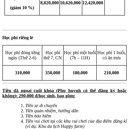
8,820,000
10,620,000
12,420,000
(giảm 10 %)
Học phí riêng lẻ
Học phí đóng từng
Học phí
Học phí một buổi
Học phí 1 buổi,
ngày (Thứ 2-6)
thứ 7, CN
(7h – 11H)
có ăn trưa
310,000
350,000
180,000
210,000
Tiền dã ngoại cuối khóa (Phụ huynh có thể đăng ký hoặc
không): 290,000 đ/học sinh, bao gồm:
Tiền xe di chuyển
Tiền quản nhiệm, hướng dẫn
Tiền bảo hiểm
Tiền vui chơi tại các khu vui chơi của địa điểm đăng kí
(ví dụ: Khu du lịch Happy farm)