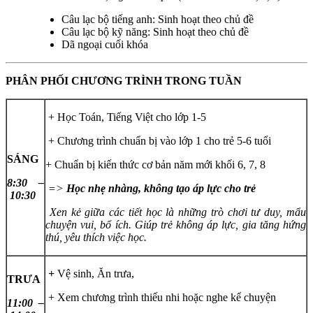
Câu lạc bộ tiếng anh: Sinh hoạt theo chủ đề
Câu lạc bộ kỹ năng: Sinh hoạt theo chủ đề
Dã ngoại cuối khóa
PHÂN PHỐI CHƯƠNG TRÌNH TRONG TUẦN
+ Học Toán, Tiếng Việt cho lớp 1-5
+ Chương trình chuẩn bị vào lớp 1 cho trẻ 5-6 tuổi
SÁNG
+ Chuẩn bị kiến thức cơ bản năm mới khối 6, 7, 8
8:30 –
=>
Học nhẹ nhàng, không tạo áp lực cho trẻ
10:30
Xen kẻ giữa các tiết học là những trò chơi tư duy, mẩu
chuyện vui, bổ ích. Giúp trẻ không áp lực, gia tăng hứng
thú, yêu thích việc học.
+
Vệ sinh, Ăn trưa,
TRƯA
+ Xem chương trình thiếu nhi hoặc nghe kể chuyện
11:00 –