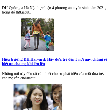
ĐH Quốc gia Hà Nội thực hiện 4 phương án tuyển sinh năm 2021,
trong đó th&iacut..
Hiệu trưởng ĐH Harvard: Hãy đưa trẻ đến 5 nơi này, chúng sẽ
biết ơn cha mẹ khi lớn lên
Những nơi này đều rất cần thiết cho sự phát triển của một đứa trẻ,
cha mẹ cần ch&uacut..