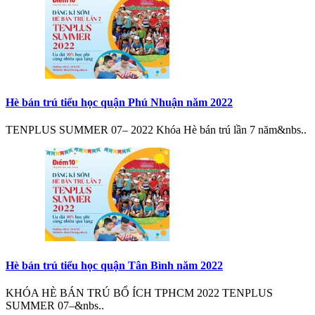
Hè bán trú tiểu học quận Phú Nhuận năm 2022
TENPLUS SUMMER 07– 2022 Khóa Hè bán trú lần 7 năm&nbs..
Hè bán trú tiểu học quận Tân Bình năm 2022
KHÓA HÈ BÁN TRÚ BỔ ÍCH TPHCM 2022 TENPLUS
SUMMER 07–&nbs..