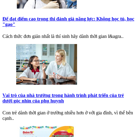
Để đạt điểm cao trong thi đánh giá năng lực: Không học tủ, học
"gạo"
Cách thức đơn giản nhất là thí sinh hãy dành thời gian l&agra..
Vai trò của nhà trường trong hành trình phát triển của trẻ
dưới góc nhìn của phụ huynh
Con trẻ dành thời gian ở trường nhiều hơn ở với gia đình, vì thế bên
cạnh..