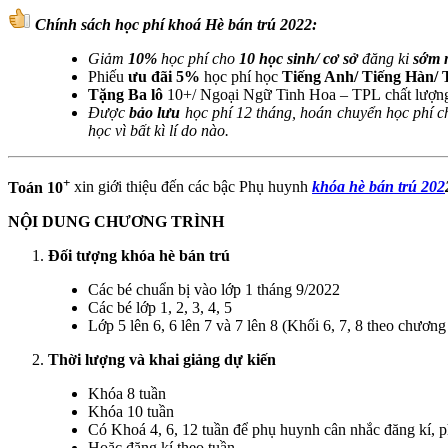
Chính sách học phí khoá Hè bán trú 2022:
Giảm
10%
học phí cho
10 học sinh/ cơ sở
đăng ki
sớm 
Phiếu
ưu đãi 5%
học phí học
Tiếng Anh/ Tiếng Hàn/ 
Tặng Ba lô
10+/ Ngoại Ngữ Tinh Hoa – TPL chất lượn
Được
bảo lưu
học phí 12 tháng, hoán chuyển học phí 
học vì bất kì lí do nào.
+
Toán 10
xin giới thiệu đến các bậc Phụ huynh
khóa hè bán trú​ 202
NỘI DUNG CHƯƠNG TRÌNH
Đối tượng khóa hè bán trú
Các bé chuẩn bị vào lớp 1 tháng 9/2022
Các bé lớp 1, 2, 3, 4, 5
Lớp 5 lên 6, 6 lên 7 và 7 lên 8 (Khối 6, 7, 8 theo chươ
Thời lượng và khai giảng dự kiến
Khóa 8 tuần
Khóa 10 tuần
Có Khoá 4, 6, 12 tuần để phụ huynh cân nhắc đăng kí, p
Hoặc đăng kí theo tuần