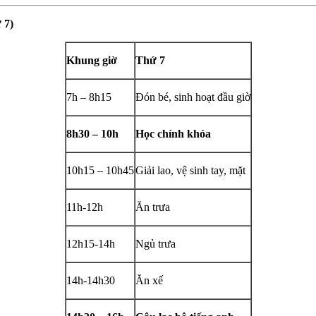
 7)
Khung giờ
Thứ 7
7h – 8h15
Đón bé, sinh hoạt đầu giờ
8h30 – 10h
Học chính khóa
10h15 – 10h45
Giải lao, vệ sinh tay, mặt
11h-12h
Ăn trưa
12h15-14h
Ngủ trưa
14h-14h30
Ăn xế