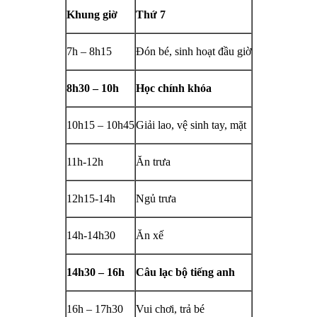
Khung giờ
Thứ 7
7h – 8h15
Đón bé, sinh hoạt đầu giờ
8h30 – 10h
Học chính khóa
10h15 – 10h45
Giải lao, vệ sinh tay, mặt
11h-12h
Ăn trưa
12h15-14h
Ngủ trưa
14h-14h30
Ăn xế
14h30 – 16h
Câu lạc bộ tiếng anh
16h – 17h30
Vui chơi, trả bé