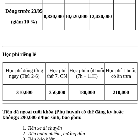
Đóng trước 23/05
8,820,000
10,620,000
12,420,000
(giảm 10 %)
Học phí riêng lẻ
Học phí đóng từng
Học phí
Học phí một buổi
Học phí 1 buổi,
ngày (Thứ 2-6)
thứ 7, CN
(7h – 11H)
có ăn trưa
310,000
350,000
180,000
210,000
Tiền dã ngoại cuối khóa (Phụ huynh có thể đăng ký hoặc
không): 290,000 đ/học sinh, bao gồm:
Tiền xe di chuyển
Tiền quản nhiệm, hướng dẫn
Tiền bảo hiểm