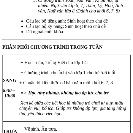
Chương trình Toán, Anh văn, Khoá học tự
nhiên, Ngữ văn lớp 6, 7; Toán, Lý, Hoá, Anh
văn, Ngữ văn lớp 8 (Dành cho khối 6, 7, 8)
Câu lạc bộ tiếng anh: Sinh hoạt theo chủ đề
Câu lạc bộ kỹ năng: Sinh hoạt theo chủ đề
Dã ngoại cuối khóa
PHÂN PHỐI CHƯƠNG TRÌNH TRONG TUẦN
+ Học Toán, Tiếng Việt cho lớp 1-5
+ Chương trình chuẩn bị vào lớp 1 cho trẻ 5-6 tuổi
SÁNG
+ Chuẩn bị kiến thức cơ bản năm mới khối 6, 7, 8
8:30 –
=>
Học nhẹ nhàng, không tạo áp lực cho trẻ
10:30
Xen kẻ giữa các tiết học là những trò chơi tư duy, mẩu
chuyện vui, bổ ích. Giúp trẻ không áp lực, gia tăng hứng
thú, yêu thích việc học.
+
Vệ sinh, Ăn trưa,
TRƯA