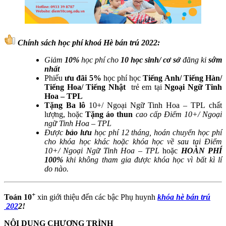
Chính sách học phí khoá Hè bán trú 2022:
Giảm
10%
học phí cho
10 học sinh/ cơ sở
đăng ki
sớm
nhất
Phiếu
ưu đãi 5%
học phí học
Tiếng Anh/ Tiếng Hàn/
Tiếng Hoa/ Tiếng Nhật
trẻ em tại
Ngoại Ngữ Tinh
Hoa – TPL
Tặng Ba lô
10+/ Ngoại Ngữ Tinh Hoa – TPL chất
lượng, hoặc
Tặng áo thun
cao cấp Điểm 10+/ Ngoại
ngữ Tinh Hoa – TPL
Được
bảo lưu
học phí 12 tháng, hoán chuyển học phí
cho khóa học khác hoặc khóa học về sau tại Điểm
10+/ Ngoại Ngữ Tinh Hoa – TPL
hoặc
HOÀN PHÍ
100%
khi không tham gia được khóa học vì bất kì lí
do nào.
+
Toán 10
xin giới thiệu đến các bậc Phụ huynh
khóa hè bán trú​
202
2!
NỘI DUNG CHƯƠNG TRÌNH