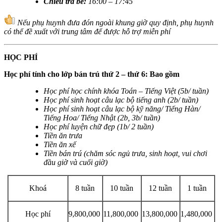
Chiều trả bé
:
16:00 – 17:45
Nếu phụ huynh đưa đón ngoài khung giờ quy định, phụ huynh
có thể đề xuất với trung tâm để được hỗ trợ miễn phí
HỌC PHÍ
Học phí tính cho lớp bán trú thứ 2 – thứ 6: Bao gồm
Học phí học chính khóa Toán – Tiếng Việt (5b/ tuần)
Học phí sinh hoạt câu lạc bộ tiếng anh (2b/ tuần)
Học phí sinh hoạt câu lạc bộ kỹ năng/ Tiếng Hàn/
Tiếng Hoa/ Tiếng Nhật (2b, 3b/ tuần)
Học phí luyện chữ đẹp (1b/ 2 tuần)
Tiền ăn trưa
Tiền ăn xế
Tiền bán trú (chăm sóc ngủ trưa, sinh hoạt, vui chơi
đầu giờ và cuối giờ)
Khoá
8 tuần
10 tuần
12 tuần
1 tuần
Học phí
9,800,000
11,800,000
13,800,000
1,480,000