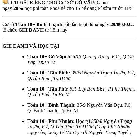
ƯU ĐÃI RIÊNG CHO CƠ SỞ
GÒ VẤP:
Giảm
ngay
20%
học phí toàn khoá hè cho 15 bé đăng kí sớm trước 31/5
Cơ sở
Toán 10+ Bình Thạnh
bắt đầu hoạt động ngày
20/06/2022
,
tổ chức
GHI DANH
từ hôm nay
GHI DANH VÀ HỌC TẠI
Toán 10+ Gò Vấp:
656/15 Quang Trung, P.11, Q.Gò
Vấp, Tp.HCM
Toán 10+ Tân Bình:
350/8 Nguyễn Trọng Tuyển, P.2,
Q.Tân Bình, Tp.HCM
Toán 10+ Tân Phú:
539 Lũy Bán Bích, P.Phú Thạnh,
Q.Tân Phú, Tp.HCM
Toán 10+ Bình Thạnh:
35/9 Nguyễn Văn Đậu, P.6,
Q. Bình Thạnh, Tp.HCM
Toán 10+ Phú Nhuận:
Học tại
350/8 Nguyễn Trọng
Tuyển, P.2, Q.Tân Bình, Tp.HCM (Giáp Phú Nhuận,
ngay vòng xoay Lê Văn Sỹ với Nguyễn Trọng Tuyển)