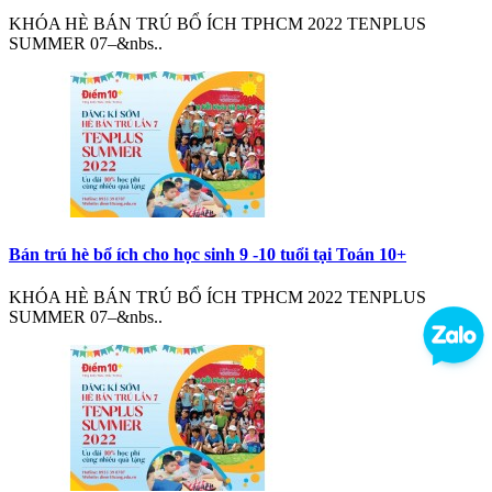
KHÓA HÈ BÁN TRÚ BỔ ÍCH TPHCM 2022 TENPLUS
SUMMER 07–&nbs..
Bán trú hè bổ ích cho học sinh 9 -10 tuổi tại Toán 10+
KHÓA HÈ BÁN TRÚ BỔ ÍCH TPHCM 2022 TENPLUS
SUMMER 07–&nbs..