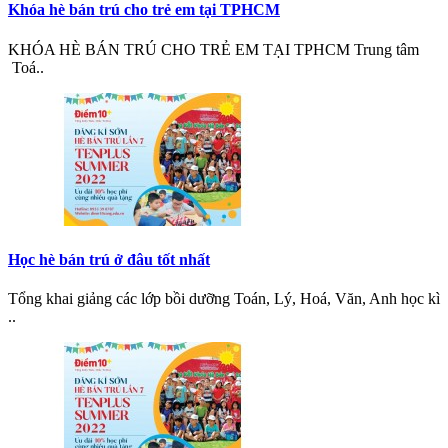
Khóa hè bán trú cho trẻ em tại TPHCM
KHÓA HÈ BÁN TRÚ CHO TRẺ EM TẠI TPHCM Trung tâm
Toá..
Học hè bán trú ở đâu tốt nhất
Tổng khai giảng các lớp bồi dưỡng Toán, Lý, Hoá, Văn, Anh học kì
..