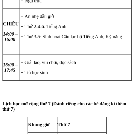
+ Ngủ trưa
+ Ăn nhẹ đầu giờ
CHIỀU
+ Thứ 2-4-6: Tiếng Anh
14:00 –
+ Thứ 3-5: Sinh hoạt Câu lạc bộ Tiếng Anh, Kỹ năng
16:00
+ Giải lao, vui chơi, đọc sách
16:00 –
17:45
+ Trả học sinh
Lịch học mở rộng thứ 7 (Dành riêng cho các bé đăng kí thêm
thứ 7)
Khung giờ
Thứ 7