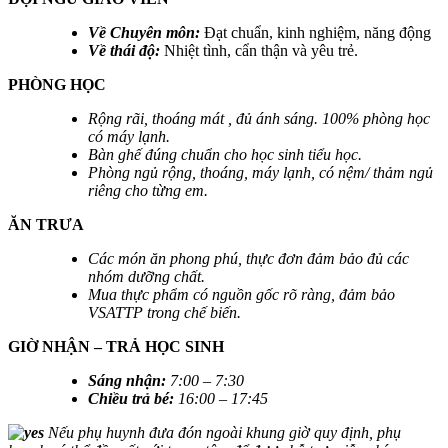
Về Chuyên môn:
Đạt chuẩn, kinh nghiệm, năng động
Về thái độ:
Nhiệt tình, cẩn thận và yêu trẻ.
PHÒNG HỌC
Rộng rãi, thoáng mát , đủ ánh sáng. 100% phòng học
có máy lạnh.
Bàn ghế đúng chuẩn cho học sinh tiểu học.
Phòng ngủ rộng, thoáng, máy lạnh, có nệm/ thảm ngủ
riêng cho từng em.
ĂN TRƯA
Các món ăn phong phú, thực đơn đảm bảo đủ các
nhóm dưỡng chất.
Mua thực phẩm có nguồn gốc rõ ràng, đảm bảo
VSATTP trong chế biến.
GIỜ NHẬN – TRẢ HỌC SINH
Sáng nhận
:
7:00 – 7:30
Chiều trả bé
:
16:00 – 17:45
Nếu phụ huynh đưa đón ngoài khung giờ quy định, phụ