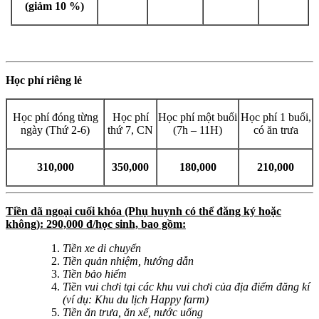
(giảm 10 %)
Học phí riêng lẻ
Học phí đóng từng
Học phí
Học phí một buổi
Học phí 1 buổi,
ngày (Thứ 2-6)
thứ 7, CN
(7h – 11H)
có ăn trưa
310,000
350,000
180,000
210,000
Tiền dã ngoại cuối khóa (Phụ huynh có thể đăng ký hoặc
không): 290,000 đ/học sinh, bao gồm:
Tiền xe di chuyển
Tiền quản nhiệm, hướng dẫn
Tiền bảo hiểm
Tiền vui chơi tại các khu vui chơi của địa điểm đăng kí
(ví dụ: Khu du lịch Happy farm)
Tiền ăn trưa, ăn xế, nước uống