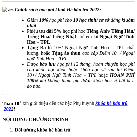
Chính sách học phí khoá Hè bán trú 2022:
Giảm
10%
học phí cho
10 học sinh/ cơ sở
đăng ki
sớm
nhất
Phiếu
ưu đãi 5%
học phí học
Tiếng Anh/ Tiếng Hàn/
Tiếng Hoa/ Tiếng Nhật
trẻ em tại
Ngoại Ngữ Tinh
Hoa – TPL
Tặng Ba lô
10+/ Ngoại Ngữ Tinh Hoa – TPL chất
lượng, hoặc
Tặng áo thun
cao cấp Điểm 10+/ Ngoại
ngữ Tinh Hoa – TPL
Được
bảo lưu
học phí 12 tháng, hoán chuyển học phí
cho khóa học khác hoặc khóa học về sau tại Điểm
10+/ Ngoại Ngữ Tinh Hoa – TPL
hoặc
HOÀN PHÍ
100%
khi không tham gia được khóa học vì bất kì lí
do nào.
+
Toán 10
xin giới thiệu đến các bậc Phụ huynh
khóa hè bán trú​
202
2!
NỘI DUNG CHƯƠNG TRÌNH
Đối tượng khóa hè bán trú