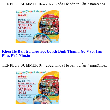
TENPLUS SUMMER 07– 2022 Khóa Hè bán trú lần 7 năm&nbs..
Khóa Hè Bán trú Tiểu học bổ ích Bình Thạnh, Gò Vấp, Tân
Phú, Phú Nhuận
TENPLUS SUMMER 07– 2022 Khóa Hè bán trú lần 7 năm&nbs..