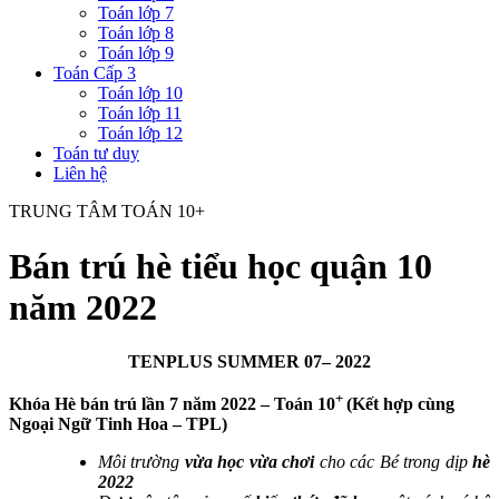
Toán lớp 7
Toán lớp 8
Toán lớp 9
Toán Cấp 3
Toán lớp 10
Toán lớp 11
Toán lớp 12
Toán tư duy
Liên hệ
TRUNG TÂM TOÁN 10+
Bán trú hè tiểu học quận 10
năm 2022
TENPLUS SUMMER 07– 2022
+
Khóa Hè bán trú lần 7 năm 2022 – Toán 10
(Kết hợp cùng
Ngoại Ngữ Tinh Hoa – TPL)
Môi trường
vừa học vừa chơi
cho các Bé trong dịp
hè
2022