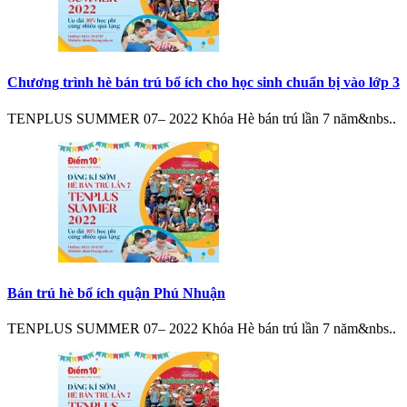
Chương trình hè bán trú bổ ích cho học sinh chuẩn bị vào lớp 3
TENPLUS SUMMER 07– 2022 Khóa Hè bán trú lần 7 năm&nbs..
Bán trú hè bổ ích quận Phú Nhuận
TENPLUS SUMMER 07– 2022 Khóa Hè bán trú lần 7 năm&nbs..