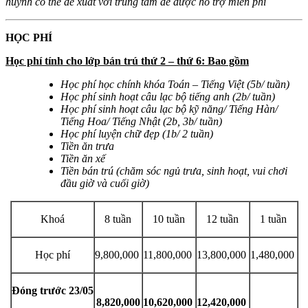
huynh có thể đề xuất với trung tâm để được hỗ trợ miễn phí
HỌC PHÍ
Học phí tính cho lớp bán trú thứ 2 – thứ 6: Bao gồm
Học phí học chính khóa Toán – Tiếng Việt (5b/ tuần)
Học phí sinh hoạt câu lạc bộ tiếng anh (2b/ tuần)
Học phí sinh hoạt câu lạc bộ kỹ năng/ Tiếng Hàn/
Tiếng Hoa/ Tiếng Nhật (2b, 3b/ tuần)
Học phí luyện chữ đẹp (1b/ 2 tuần)
Tiền ăn trưa
Tiền ăn xế
Tiền bán trú (chăm sóc ngủ trưa, sinh hoạt, vui chơi
đầu giờ và cuối giờ)
Khoá
8 tuần
10 tuần
12 tuần
1 tuần
Học phí
9,800,000
11,800,000
13,800,000
1,480,000
Đóng trước 23/05
8,820,000
10,620,000
12,420,000