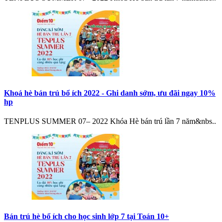
Khoá hè bán trú bổ ích 2022 - Ghi danh sớm, ưu đãi ngay 10%
hp
TENPLUS SUMMER 07– 2022 Khóa Hè bán trú lần 7 năm&nbs..
Bán trú hè bổ ích cho học sinh lớp 7 tại Toán 10+