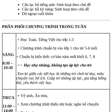
Câu lạc bộ tiếng anh: Sinh hoạt theo chủ đề
Câu lạc bộ kỹ năng: Sinh hoạt theo chủ đề
Dã ngoại cuối khóa
PHÂN PHỐI CHƯƠNG TRÌNH TRONG TUẦN
+ Học Toán, Tiếng Việt cho lớp 1-5
+ Chương trình chuẩn bị vào lớp 1 cho trẻ 5-6 tuổi
SÁNG
+ Chuẩn bị kiến thức cơ bản năm mới khối 6, 7, 8
8:30 –
=>
Học nhẹ nhàng, không tạo áp lực cho trẻ
10:30
Xen kẻ giữa các tiết học là những trò chơi tư duy, mẩu
chuyện vui, bổ ích. Giúp trẻ không áp lực, gia tăng hứng
thú, yêu thích việc học.
+
Vệ sinh, Ăn trưa,
TRƯA
+ Xem chương trình thiếu nhi hoặc nghe kể chuyện
11:00 –
14:00