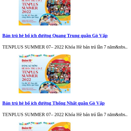
Bán trú hè bổ ích đường Quang Trung quận Gò Vấp
TENPLUS SUMMER 07– 2022 Khóa Hè bán trú lần 7 năm&nbs..
Bán trú hè bổ ích đường Thống Nhất quận Gò Vấp
TENPLUS SUMMER 07– 2022 Khóa Hè bán trú lần 7 năm&nbs..