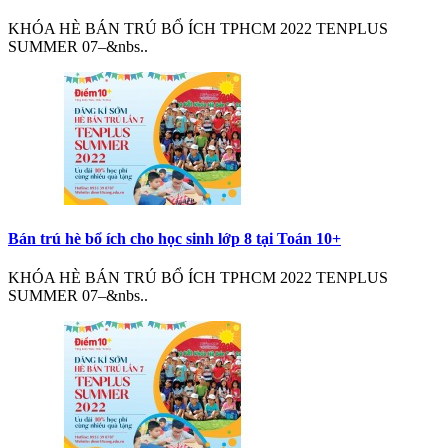
KHÓA HÈ BÁN TRÚ BỔ ÍCH TPHCM 2022 TENPLUS
SUMMER 07–&nbs..
Bán trú hè bổ ích cho học sinh lớp 8 tại Toán 10+
KHÓA HÈ BÁN TRÚ BỔ ÍCH TPHCM 2022 TENPLUS
SUMMER 07–&nbs..