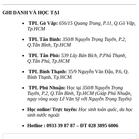
GHI DANH VÀ HỌC TẠI
TPL Gò Vấp:
656/15 Quang Trung, P.11, Q.Gò Vấp,
Tp.HCM
TPL Tân Bình:
350/8 Nguyễn Trọng Tuyển, P.2,
Q.Tân Bình, Tp.HCM
TPL Tân Phú:
539 Lũy Bán Bích, P.Phú Thạnh,
Q.Tân Phú, Tp.HCM
TPL Bình Thạnh:
35/9 Nguyễn Văn Đậu, P.6, Q.
Bình Thạnh, Tp.HCM
TPL Phú Nhuận:
Học tại
350/8 Nguyễn Trọng
Tuyển, P.2, Q.Tân Bình, Tp.HCM (Giáp Phú Nhuận,
ngay vòng xoay Lê Văn Sỹ với Nguyễn Trọng Tuyển)
Học online/ Trực tuyến:
Học sinh toàn quốc, du học
sinh nước ngoài
Hotline : 0933 39 87 87 – ĐT 028 3895 6006