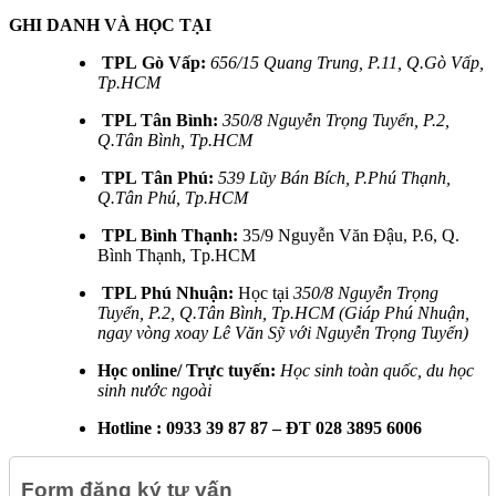
GHI DANH VÀ HỌC TẠI
TPL Gò Vấp:
656/15 Quang Trung, P.11, Q.Gò Vấp,
Tp.HCM
TPL Tân Bình:
350/8 Nguyễn Trọng Tuyển, P.2,
Q.Tân Bình, Tp.HCM
TPL Tân Phú:
539 Lũy Bán Bích, P.Phú Thạnh,
Q.Tân Phú, Tp.HCM
TPL Bình Thạnh:
35/9 Nguyễn Văn Đậu, P.6, Q.
Bình Thạnh, Tp.HCM
TPL Phú Nhuận:
Học tại
350/8 Nguyễn Trọng
Tuyển, P.2, Q.Tân Bình, Tp.HCM (Giáp Phú Nhuận,
ngay vòng xoay Lê Văn Sỹ với Nguyễn Trọng Tuyển)
Học online/ Trực tuyến:
Học sinh toàn quốc, du học
sinh nước ngoài
Hotline : 0933 39 87 87 – ĐT 028 3895 6006
Form đăng ký tư vấn