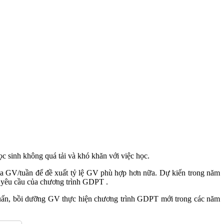
ọc sinh không quá tải và khó khăn với việc học.
ủa GV/tuần để đề xuất tỷ lệ GV phù hợp hơn nữa. Dự kiến trong năm
g yêu cầu của chương trình GDPT .
p huấn, bồi dưỡng GV thực hiện chương trình GDPT mới trong các năm