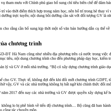
am mưu với Chính phủ giao bổ sung chỉ tiêu biên chế để đảm bảo tố
trí vào thời điểm thích hợp trong năm học, nên bố trí trong hè thay 
i dưỡng trực tuyến; nội dung bồi dưỡng cần sát với đối tượng GV là nh
ho rằng cần bổ sung kịp thời một số văn bản hướng dẫn cụ thể về các
 của chương trình
-ĐT Hà Nam cũng như nhiều địa phương trên cả nước trong việc đổ
ừ mục tiêu, nội dung chương trình cho đến phương pháp dạy học, kiểm 
quản lý và GV ở mỗi nhà trường. “Bộ có xây dựng chương trình giáo dụ
 thế cho GV. Thực tế, không đợi đến khi đổi mới chương trình GDPT,
ờ vậy, GV và các nhà trường không bị bất ngờ khi chính thức đổi m
 từ năm 2017 đến nay các nhà trường và GV được quyền xây dựng kế ho
 không lo bị phê bình về tiến độ chương trình… Bộ cũng đã ban hành 
cho công tác chuyên môn.