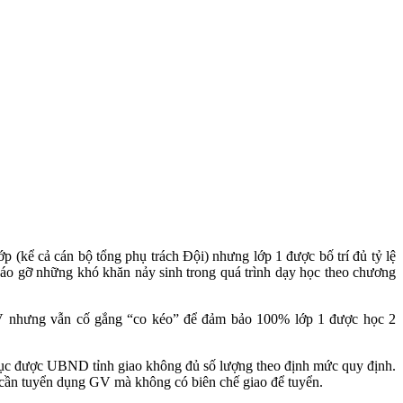
(kể cả cán bộ tổng phụ trách Đội) nhưng lớp 1 được bố trí đủ tỷ lệ
tháo gỡ những khó khăn nảy sinh trong quá trình dạy học theo chương
GV nhưng vẫn cố gắng “co kéo” để đảm bảo 100% lớp 1 được học 2
ục được UBND tỉnh giao không đủ số lượng theo định mức quy định.
 cần tuyển dụng GV mà không có biên chế giao để tuyển.