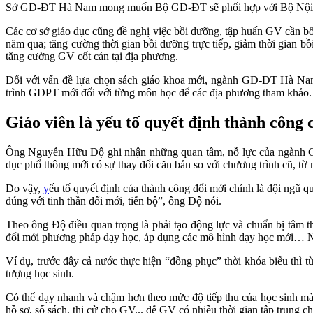
Sở GD-ĐT Hà Nam mong muốn Bộ GD-ĐT sẽ phối hợp với Bộ Nội vụ th
Các cơ sở giáo dục cũng đề nghị việc bồi dưỡng, tập huấn GV cần bố 
năm qua; tăng cường thời gian bồi dưỡng trực tiếp, giảm thời gian bồ
tăng cường GV cốt cán tại địa phương.
Đối với vấn đề lựa chọn sách giáo khoa mới, ngành GD-ĐT Hà Nam c
trình GDPT mới đối với từng môn học để các địa phương tham khảo.
Giáo viên là yếu tố quyết định thành công
Ông Nguyễn Hữu Độ ghi nhận những quan tâm, nỗ lực của ngành GD
dục phổ thông mới có sự thay đổi căn bản so với chương trình cũ, t
Do vậy,
y
ếu tố quyết định của thành công đổi mới chính là đội ngũ 
đúng với tinh thần đổi mới, tiến bộ”, ông Độ nói.
Theo ông Độ điều quan trọng là phải tạo động lực và chuẩn bị tâm
đổi mới phương pháp dạy học, áp dụng các mô hình dạy học mới… Nh
Ví dụ, trước đây cả nước thực hiện “đồng phục” thời khóa biểu thì
tượng học sinh.
Có thể dạy nhanh và chậm hơn theo mức độ tiếp thu của học sinh mà
hồ sơ, sổ sách, thi cử cho GV... để GV có nhiều thời gian tập trung 