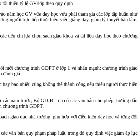
i thiểu tỷ lệ GV/lớp theo quy định
vì vào năm học GV vừa dạy học vừa phải tham gia các lớp tập huấn như
ững người trực tiếp thực hiện việc giảng dạy, giảm lý thuyết hàn lâm;
 tiêu chí lựa chọn sách giáo khoa và tài liệu dạy học theo chương
i mới chương trình GDPT ở lớp 1 và nhấn mạnh: chương trình giáo
tra đánh giá…
c hay bao nhiêu cũng không thể thành công nếu thiếu người thực hiện
 từ các năm trước, Bộ GD-ĐT đã có các văn bản cho phép, hướng dẫn
ới chương trình GDPT.
ạch giáo dục nhà trường, phù hợp với điều kiện dạy học và từng đối
các văn bản quy phạm pháp luật, trong đó quy định việc giảm áp lực