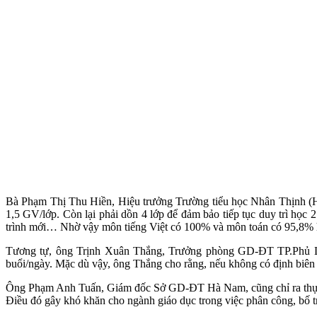
Bà Phạm Thị Thu Hiền, Hiệu trưởng Trường tiểu học Nhân Thịnh (H.L
1,5 GV/lớp. Còn lại phải dồn 4 lớp để đảm bảo tiếp tục duy trì học
trình mới… Nhờ vậy môn tiếng Việt có 100% và môn toán có 95,8% h
Tương tự, ông Trịnh Xuân Thắng, Trưởng phòng GD-ĐT TP.Phủ Lý,
buổi/ngày. Mặc dù vậy, ông Thắng cho rằng, nếu không có định biên
Ông Phạm Anh Tuấn, Giám đốc Sở GD-ĐT Hà Nam, cũng chỉ ra thực t
Điều đó gây khó khăn cho ngành giáo dục trong việc phân công, bố 