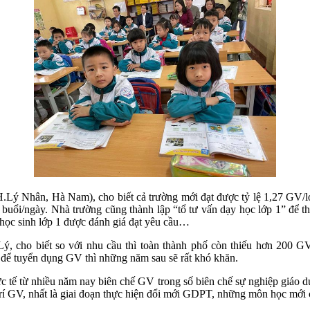
ý Nhân, Hà Nam), cho biết cả trường mới đạt được tỷ lệ 1,27 GV/lớp 
 2 buổi/ngày. Nhà trường cũng thành lập “tổ tư vấn dạy học lớp 1” để 
ọc sinh lớp 1 được đánh giá đạt yêu cầu…
 cho biết so với nhu cầu thì toàn thành phố còn thiếu hơn 200 
 để tuyển dụng GV thì những năm sau sẽ rất khó khăn.
ế từ nhiều năm nay biên chế GV trong số biên chế sự nghiệp giáo d
trí GV, nhất là giai đoạn thực hiện đổi mới GDPT, những môn học mới