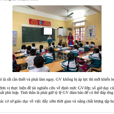
là rất cần thiết và phải làm ngay. GV không bị áp lực thì mới khiến h
đơn vị thực hiện đề tài nghiên cứu về định mức GV/lớp; số giờ dạy c
uất phù hợp. Tinh thần là phải giữ tỷ lệ GV đảm bảo để có thể đáp ứn
a các cơ sở giáo dục về việc đẩy sớm thời gian và nâng chất lượng tậ