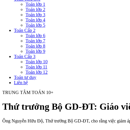
Toán lớp 1
Toán lớp 2
Toán lớp 3
Toán lớp 4
Toán lớp 5
Toán Cấp 2
Toán lớp 6
Toán lớp 7
Toán lớp 8
Toán lớp 9
Toán Cấp 3
Toán lớp 10
Toán lớp 11
Toán lớp 12
Toán tư duy
Liên hệ
TRUNG TÂM TOÁN 10+
Thứ trưởng Bộ GD-ĐT: Giáo viên
Ông Nguyễn Hữu Độ, Thứ trưởng Bộ GD-ĐT, cho rằng việc giảm áp lực