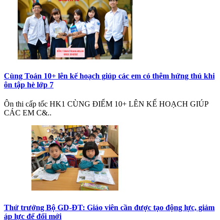
Cùng Toán 10+ lên kế hoạch giúp các em có thêm hứng thú khi
ôn tập hè lớp 7
Ôn thi cấp tốc HK1 CÙNG ĐIỂM 10+ LÊN KẾ HOẠCH GIÚP
CÁC EM C&..
Thứ trưởng Bộ GD-ĐT: Giáo viên cần được tạo động lực, giảm
áp lực để đổi mới