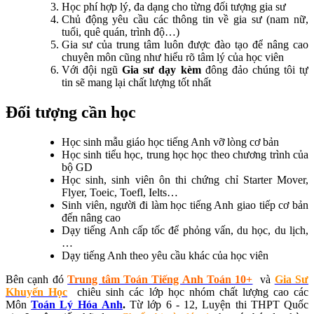
Học phí hợp lý, đa dạng cho từng đối tượng gia sư
Chủ động yêu cầu các thông tin về gia sư (nam nữ,
tuổi, quê quán, trình độ…)
Gia sư của trung tâm luôn được đào tạo để nâng cao
chuyên môn cũng như hiểu rõ tâm lý của học viên
Với đội ngũ
Gia sư dạy kèm
đông đảo chúng tôi tự
tin sẽ mang lại chất lượng tốt nhất
Đối tượng cần học
Học sinh mẫu giáo học tiếng Anh vỡ lòng cơ bản
Học sinh tiểu học, trung học học theo chương trình của
bộ GD
Học sinh, sinh viên ôn thi chứng chỉ Starter Mover,
Flyer, Toeic, Toefl, Ielts…
Sinh viên, người đi làm học tiếng Anh giao tiếp cơ bản
đến nâng cao
Dạy tiếng Anh cấp tốc để phỏng vấn, du học, du lịch,
…
Dạy tiếng Anh theo yêu cầu khác của học viên
Bên cạnh đó
Trung tâm Toán Tiếng Anh Toán 10+
và
Gia Sư
Khuyến Học
chiêu sinh các lớp học nhóm chất lượng cao các
Môn
Toán Lý Hóa Anh
.
Từ lớp 6 - 12, Luyện thi THPT Quốc