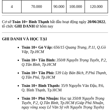
4
70.000
90.000
100.000
120.000
Cơ sở
Toán 10+ Bình Thạnh
bắt đầu hoạt động ngày
20/06/2022
,
tổ chức
GHI DANH
từ hôm nay
GHI DANH VÀ HỌC TẠI
Toán 10+ Gò Vấp:
656/15 Quang Trung, P.11, Q.Gò
Vấp, Tp.HCM
Toán 10+ Tân Bình:
350/8 Nguyễn Trọng Tuyển, P.2,
Q.Tân Bình, Tp.HCM
Toán 10+ Tân Phú:
539 Lũy Bán Bích, P.Phú Thạnh,
Q.Tân Phú, Tp.HCM
Toán 10+ Bình Thạnh:
35/9 Nguyễn Văn Đậu, P.6,
Q. Bình Thạnh, Tp.HCM
Toán 10+ Phú Nhuận:
Học tại
350/8 Nguyễn Trọng
Tuyển, P.2, Q.Tân Bình, Tp.HCM (Giáp Phú Nhuận,
ngay vòng xoay Lê Văn Sỹ với Nguyễn Trọng Tuyển)