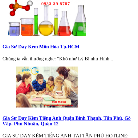
Gia Sư Dạy Kèm Môn Hóa Tp.HCM
Chúng ta vẫn thường nghe: “Khó như Lý Bí như Hình ..
Gia Sư Dạy Kèm Tiếng Anh Quận Bình Thạnh, Tân Phú, Gò
Vấp, Phú Nhuận, Quận 12
GIA SƯ DẠY KÈM TIẾNG ANH TẠI TÂN PHÚ HOTLINE: