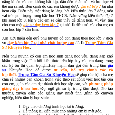
nặng khiến các em không bắt kịp, dẫn đến chán nãn và lực học vì
thế mà sa sút. Bên cạnh đó các em không được
gia sư lớp 7
tại nhà
kèm cặp. Điều này thật đáng lo lắng, bởi kiến thức lớp 7 đóng một
vai trò quan trọng trong bậc học THCS. Nắm vững kiến thức lớp 7
khi sang lớp 8, lớp 9 các em sẽ cảm thấy dễ dàng hơn. Vì vậy, tìm
cho con một
gia sư dạy kèm lớp 7
tại nhà là điều mà các cha mẹ có
con học lớp 7 cần làm.
Xin giới thiệu đến quý phụ huynh có con đang theo học lớp 7 dịch
vụ
dạy kèm lớp 7 tại nhà chất lượng cao
đó là
Trung Tâm Gia
Sư Khuyến Học
.
Nếu phụ huynh có con em học sinh đang học yếu, đang gặp khó
khăn trong việc lĩnh hội kiến thức trên lớp hay các em đang trong
các kỳ ôn thi quan trọng,...Hãy mạnh dạn gọi đến trung tâm
gia
sư
Khuyến Học để được
tư vấn, hổ trợ chính xác và
kịp thời.
Trung Tâm Gia Sư Khuyến Học
sẽ giúp các bậc cha mẹ
chia sẻ những băn khoăn trong việc theo sát công việc học tập của
con em, giúp các em đạt thành tích học tập cao, với
phương pháp
giảng dạy khoa học
.
Đội ngũ gia sư tại trung tâm được đào tạo
thường xuyên đảm bảo giảng dạy nhiệt tình ,trình độ chuyên
nghiệp, hiểu tâm lý học sinh:
Dạy theo chương trình học tại trường.
Hệ thống lại kiến thức cho những em bị mất gốc.