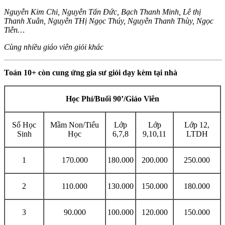
Nguyễn Kim Chi, Nguyễn Tấn Đức, Bạch Thanh Minh, Lê thị
Thanh Xuân, Nguyễn THị Ngọc Thúy, Nguyễn Thanh Thùy, Ngọc
Tiễn…
Cùng nhiều giáo viên giỏi khác
Toán 10+ còn cung ứng gia sư giỏi dạy kèm tại nhà
Học Phí/Buổi 90’/Giáo Viên
Số Học
Mầm Non/Tiểu
Lớp
Lớp
Lớp 12,
Sinh
Học
6,7,8
9,10,11
LTDH
1
170.000
180.000
200.000
250.000
2
110.000
130.000
150.000
180.000
3
90.000
100.000
120.000
150.000