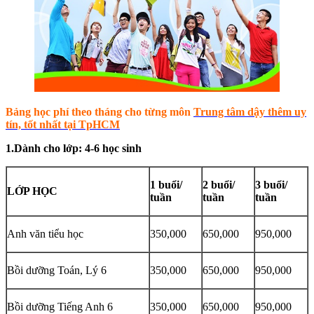
Bảng học phí theo tháng cho từng môn
Trung tâm dậy thêm uy
tín, tốt nhất tại TpHCM
1.Dành cho lớp: 4-6 học sinh
1 buổi/
2 buổi/
3 buổi/
LỚP HỌC
tuần
tuần
tuần
Anh văn tiểu học
350,000
650,000
950,000
Bồi dưỡng Toán, Lý 6
350,000
650,000
950,000
Bồi dưỡng Tiếng Anh 6
350,000
650,000
950,000