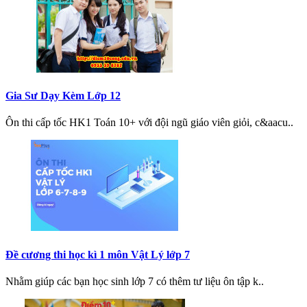
Gia Sư Dạy Kèm Lớp 12
Ôn thi cấp tốc HK1 Toán 10+ với đội ngũ giáo viên giỏi, c&aacu..
Đề cương thi học kì 1 môn Vật Lý lớp 7
Nhằm giúp các bạn học sinh lớp 7 có thêm tư liệu ôn tập k..