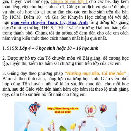
gia, Luyện viết chữ đẹp,
Chuẩn bị vào lớp 1
cho các bé, dạy kèm
toán tiếng việt cho học sinh cấp 1, Cũng như dịch vụ gia sư để phục
vụ nhu cầu học tập tại trung tâm cho các em học sinh trên địa bàn
Tp HCM. Điểm 10+ và Gia Sư Khuyến Học chúng tôi với đội
ngũ
giáo viên chuyên Toán, Lý, Hóa, Anh
từng đứng lớp giảng
dạy ở những trường THCS, THPT và các trường Đại học hàng đầu
trong thành phố. Chúng tôi tin tưởng sẽ đem đến cho các em cách
nắm vững kiến thức theo cách nhanh nhất hiệu quả nhất.
1. Sĩ Số:
Lớp 4 – 6 học sinh hoặc 10 – 16 học sinh
2. Được sự hỗ trợ của Tổ chuyên môn về Bài giảng, đề cương học
tập, luyện thi, kiểm tra bám sát chương trình trên lớp của các em.
3. Giảng dạy theo phương pháp
“Hướng mục tiêu, Cá thể hóa”
:
Bám sát theo tính cách, năng lực của từng học sinh. Giáo viên phối
hợp cùng Tổ chuyên môn sẽ khảo sát, lên mục tiêu cho mỗi học
sinh, sau đó Giáo viên tiến hành kèm cặp bám sát theo lộ trình giảng
dạy, đảm bảo sự tiến bộ tốt nhất cho từng em.