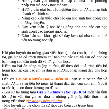
Hướng dẫn giải những bài tập về nhà theo phương
pháp vui mà học - học mà vui.
Hướng dẫn giải bài trắc nghiệm theo phương pháp tính
nhanh và chính xác.
Nâng cao kiến thức cho các em học sinh học trong các
trường chuyên.
Dạy kèm toán lý hóa bằng tiếng anh cho các em học
sinh trong các trường quốc tế.
Đảm bảo sau khóa gia sư dạy kèm tại nhà các em sẽ
tiến bộ trong học tập.
Khi phụ huynh tin tưởng giao việc học tập của con bạn cho chúng
tôi, gia sư sẽ có trách nhiệm chỉ bảo cho các em và sau đó học cơ
bản nâng cao dần trình độ và từng môn học.
Kiểm tra bài ôn bằng miệng thường để theo dõi quá trình tiến bộ
trong học tập của các em và đưa ra phương pháp giảng dạy phù hợp
hơn.
Đến với
Gia Sư Khuyến Học – Điểm 10+
bạn sẽ được an tâm về
chất lượng và sự tiến bộ ngay từ tháng đầu tiên của con em. Ngoài
ra các bạn còn được hưởng ưu đãi sau
- Gia sư tại trung tâm
Gia Sư Khuyến Học Tp.HCM
luôn tận tình
hỗ trợ tư vấn tìm gia sư, đưa ra những giải pháp thiết thực nhất
trong việc thuê
gia sư dạy kèm tại nhà
.
- Phụ huynh có thể chọn gia sư giỏi tiêu biểu của trung tâm.