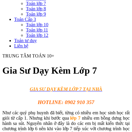
Toán lớp 7
Toán lớp 8
Toán lớp 9
Toán Cấp 3
Toán lớp 10
Toán lớp 11
Toán lớp 12
Toán tư duy
Liên hệ
TRUNG TÂM TOÁN 10+
Gia Sư Dạy Kèm Lớp 7
GIA SƯ DẠY KÈM LỚP 7 TẠI NHÀ
HOTLINE: 0902 910 357
Như các quý phụ huynh đã biết, từng có nhiều em học sinh học rất
giỏi từ cấp 1. Nhưng khi bước qua
lớp 7
nhiều em bỗng dưng học
hành sa sút. Nguyên nhân ở đây là do các em bị mất kiến thức tại
chương trình lớp 6 nên khi vào lớp 7 tiếp xúc với chương trình học