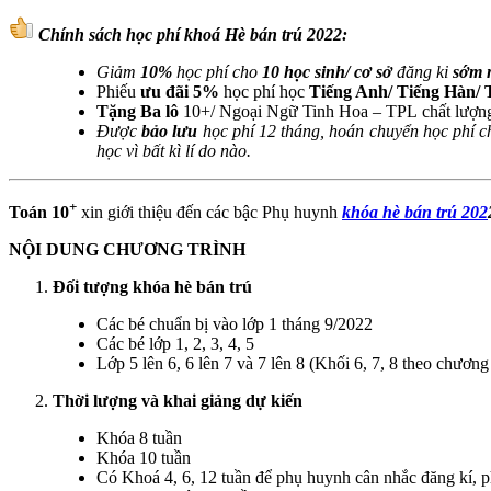
Chính sách học phí khoá Hè bán trú 2022:
Giảm
10%
học phí cho
10 học sinh/ cơ sở
đăng ki
sớm 
Phiếu
ưu đãi 5%
học phí học
Tiếng Anh/ Tiếng Hàn/ 
Tặng Ba lô
10+/ Ngoại Ngữ Tinh Hoa – TPL chất lượn
Được
bảo lưu
học phí 12 tháng, hoán chuyển học phí 
học vì bất kì lí do nào.
+
Toán 10
xin giới thiệu đến các bậc Phụ huynh
khóa hè bán trú​ 202
NỘI DUNG CHƯƠNG TRÌNH
Đối tượng khóa hè bán trú
Các bé chuẩn bị vào lớp 1 tháng 9/2022
Các bé lớp 1, 2, 3, 4, 5
Lớp 5 lên 6, 6 lên 7 và 7 lên 8 (Khối 6, 7, 8 theo chươ
Thời lượng và khai giảng dự kiến
Khóa 8 tuần
Khóa 10 tuần
Có Khoá 4, 6, 12 tuần để phụ huynh cân nhắc đăng kí, p