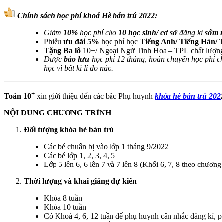
Chính sách học phí khoá Hè bán trú 2022:
Giảm
10%
học phí cho
10 học sinh/ cơ sở
đăng ki
sớm 
Phiếu
ưu đãi 5%
học phí học
Tiếng Anh/ Tiếng Hàn/ 
Tặng Ba lô
10+/ Ngoại Ngữ Tinh Hoa – TPL chất lượn
Được
bảo lưu
học phí 12 tháng, hoán chuyển học phí 
học vì bất kì lí do nào.
+
Toán 10
xin giới thiệu đến các bậc Phụ huynh
khóa hè bán trú​ 202
NỘI DUNG CHƯƠNG TRÌNH
Đối tượng khóa hè bán trú
Các bé chuẩn bị vào lớp 1 tháng 9/2022
Các bé lớp 1, 2, 3, 4, 5
Lớp 5 lên 6, 6 lên 7 và 7 lên 8 (Khối 6, 7, 8 theo chươ
Thời lượng và khai giảng dự kiến
Khóa 8 tuần
Khóa 10 tuần
Có Khoá 4, 6, 12 tuần để phụ huynh cân nhắc đăng kí, p