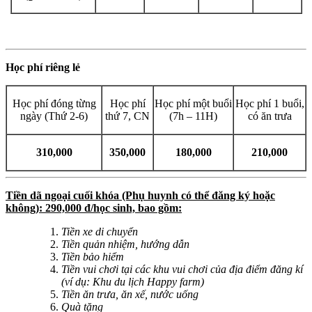
Học phí riêng lẻ
Học phí đóng từng
Học phí
Học phí một buổi
Học phí 1 buổi,
ngày (Thứ 2-6)
thứ 7, CN
(7h – 11H)
có ăn trưa
310,000
350,000
180,000
210,000
Tiền dã ngoại cuối khóa (Phụ huynh có thể đăng ký hoặc
không): 290,000 đ/học sinh, bao gồm:
Tiền xe di chuyển
Tiền quản nhiệm, hướng dẫn
Tiền bảo hiểm
Tiền vui chơi tại các khu vui chơi của địa điểm đăng kí
(ví dụ: Khu du lịch Happy farm)
Tiền ăn trưa, ăn xế, nước uống
Quà tặng