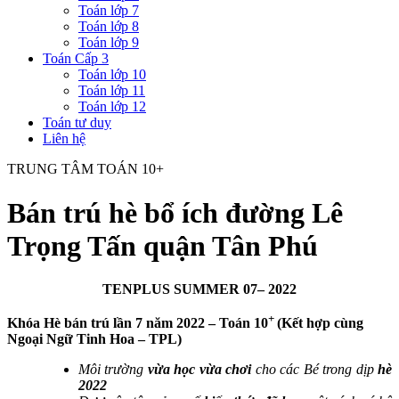
Toán lớp 7
Toán lớp 8
Toán lớp 9
Toán Cấp 3
Toán lớp 10
Toán lớp 11
Toán lớp 12
Toán tư duy
Liên hệ
TRUNG TÂM TOÁN 10+
Bán trú hè bổ ích đường Lê
Trọng Tấn quận Tân Phú
TENPLUS SUMMER 07– 2022
+
Khóa Hè bán trú lần 7 năm 2022 – Toán 10
(Kết hợp cùng
Ngoại Ngữ Tinh Hoa – TPL)
Môi trường
vừa học vừa chơi
cho các Bé trong dịp
hè
2022