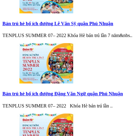
Bán trú hè bổ ích đường Lê Văn Sỹ quận Phú Nhuận
TENPLUS SUMMER 07– 2022 Khóa Hè bán trú lần 7 năm&nbs..
Bán trú hè bổ ích đường Đặng Văn Ngữ quận Phú Nhuận
TENPLUS SUMMER 07– 2022 Khóa Hè bán trú lần ..