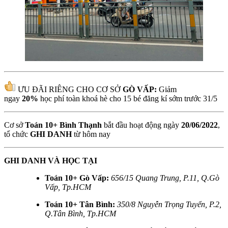
ƯU ĐÃI RIÊNG CHO CƠ SỞ
GÒ VẤP:
Giảm
ngay
20%
học phí toàn khoá hè cho 15 bé đăng kí sớm trước 31/5
Cơ sở
Toán 10+ Bình Thạnh
bắt đầu hoạt động ngày
20/06/2022
,
tổ chức
GHI DANH
từ hôm nay
GHI DANH VÀ HỌC TẠI
Toán 10+ Gò Vấp:
656/15 Quang Trung, P.11, Q.Gò
Vấp, Tp.HCM
Toán 10+ Tân Bình:
350/8 Nguyễn Trọng Tuyển, P.2,
Q.Tân Bình, Tp.HCM