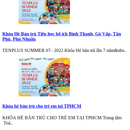
Khóa Hè Bán trú Tiểu học bổ ích Bình Thạnh, Gò Vấp, Tân
Phú, Phú Nhuận
TENPLUS SUMMER 07– 2022 Khóa Hè bán trú lần 7 năm&nbs..
Khóa hè bán trú cho trẻ em tại TPHCM
KHÓA HÈ BÁN TRÚ CHO TRẺ EM TẠI TPHCM Trung tâm
Toá..