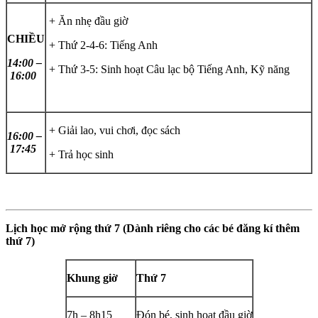
+ Ăn nhẹ đầu giờ
CHIỀU
+ Thứ 2-4-6: Tiếng Anh
14:00 –
+ Thứ 3-5: Sinh hoạt Câu lạc bộ Tiếng Anh, Kỹ năng
16:00
+ Giải lao, vui chơi, đọc sách
16:00 –
17:45
+ Trả học sinh
Lịch học mở rộng thứ 7 (Dành riêng cho các bé đăng kí thêm
thứ 7)
Khung giờ
Thứ 7
7h – 8h15
Đón bé, sinh hoạt đầu giờ