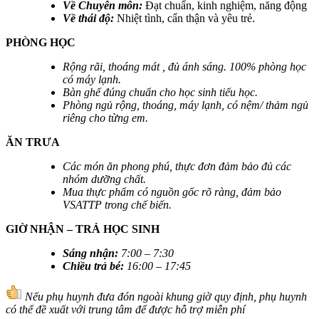
Về Chuyên môn:
Đạt chuẩn, kinh nghiệm, năng động
Về thái độ:
Nhiệt tình, cẩn thận và yêu trẻ.
PHÒNG HỌC
Rộng rãi, thoáng mát , đủ ánh sáng. 100% phòng học
có máy lạnh.
Bàn ghế đúng chuẩn cho học sinh tiểu học.
Phòng ngủ rộng, thoáng, máy lạnh, có nệm/ thảm ngủ
riêng cho từng em.
ĂN TRƯA
Các món ăn phong phú, thực đơn đảm bảo đủ các
nhóm dưỡng chất.
Mua thực phẩm có nguồn gốc rõ ràng, đảm bảo
VSATTP trong chế biến.
GIỜ NHẬN – TRẢ HỌC SINH
Sáng nhận
:
7:00 – 7:30
Chiều trả bé
:
16:00 – 17:45
Nếu phụ huynh đưa đón ngoài khung giờ quy định, phụ huynh
có thể đề xuất với trung tâm để được hỗ trợ miễn phí