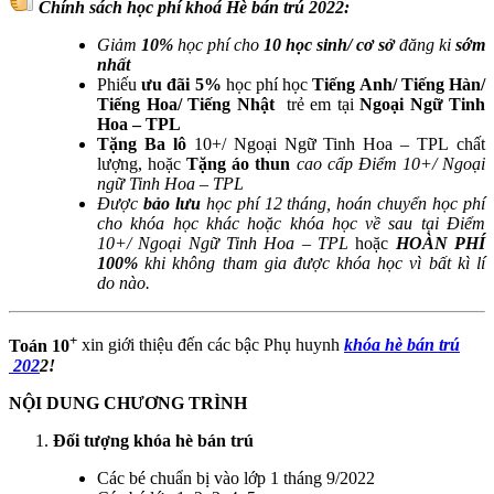
Chính sách học phí khoá Hè bán trú 2022:
Giảm
10%
học phí cho
10 học sinh/ cơ sở
đăng ki
sớm
nhất
Phiếu
ưu đãi 5%
học phí học
Tiếng Anh/ Tiếng Hàn/
Tiếng Hoa/ Tiếng Nhật
trẻ em tại
Ngoại Ngữ Tinh
Hoa – TPL
Tặng Ba lô
10+/ Ngoại Ngữ Tinh Hoa – TPL chất
lượng, hoặc
Tặng áo thun
cao cấp Điểm 10+/ Ngoại
ngữ Tinh Hoa – TPL
Được
bảo lưu
học phí 12 tháng, hoán chuyển học phí
cho khóa học khác hoặc khóa học về sau tại Điểm
10+/ Ngoại Ngữ Tinh Hoa – TPL
hoặc
HOÀN PHÍ
100%
khi không tham gia được khóa học vì bất kì lí
do nào.
+
Toán 10
xin giới thiệu đến các bậc Phụ huynh
khóa hè bán trú​
202
2!
NỘI DUNG CHƯƠNG TRÌNH
Đối tượng khóa hè bán trú
Các bé chuẩn bị vào lớp 1 tháng 9/2022