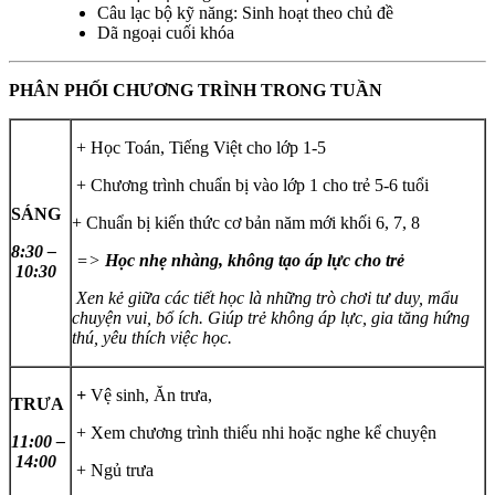
Câu lạc bộ kỹ năng: Sinh hoạt theo chủ đề
Dã ngoại cuối khóa
PHÂN PHỐI CHƯƠNG TRÌNH TRONG TUẦN
+ Học Toán, Tiếng Việt cho lớp 1-5
+ Chương trình chuẩn bị vào lớp 1 cho trẻ 5-6 tuổi
SÁNG
+ Chuẩn bị kiến thức cơ bản năm mới khối 6, 7, 8
8:30 –
=>
Học nhẹ nhàng, không tạo áp lực cho trẻ
10:30
Xen kẻ giữa các tiết học là những trò chơi tư duy, mẩu
chuyện vui, bổ ích. Giúp trẻ không áp lực, gia tăng hứng
thú, yêu thích việc học.
+
Vệ sinh, Ăn trưa,
TRƯA
+ Xem chương trình thiếu nhi hoặc nghe kể chuyện
11:00 –
14:00
+ Ngủ trưa