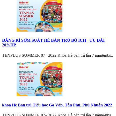
ĐĂNG KÍ SỚM SUẤT HÈ BÁN TRÚ BỔ ÍCH - ƯU ĐÃI
20%HP
TENPLUS SUMMER 07– 2022 Khóa Hè bán trú lần 7 năm&nbs..
khoá Hè Bán trú Tiểu học Gò Vấp, Tân Phú, Phú Nhuận 2022
TENPLUS SUMMER 07– 2022 Khóa Hè bán trú lần 7 năm&nbs..