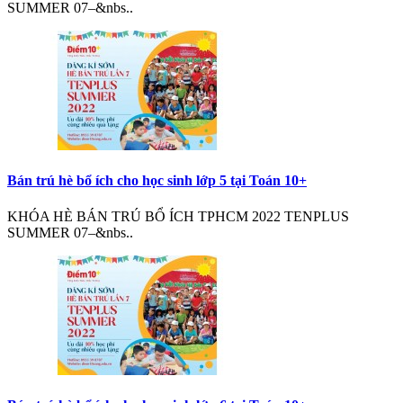
SUMMER 07–&nbs..
Bán trú hè bổ ích cho học sinh lớp 5 tại Toán 10+
KHÓA HÈ BÁN TRÚ BỔ ÍCH TPHCM 2022 TENPLUS
SUMMER 07–&nbs..