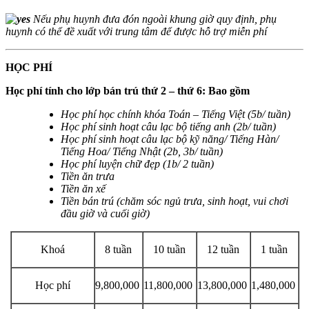
Nếu phụ huynh đưa đón ngoài khung giờ quy định, phụ
huynh có thể đề xuất với trung tâm để được hỗ trợ miễn phí
HỌC PHÍ
Học phí tính cho lớp bán trú thứ 2 – thứ 6: Bao gồm
Học phí học chính khóa Toán – Tiếng Việt (5b/ tuần)
Học phí sinh hoạt câu lạc bộ tiếng anh (2b/ tuần)
Học phí sinh hoạt câu lạc bộ kỹ năng/ Tiếng Hàn/
Tiếng Hoa/ Tiếng Nhật (2b, 3b/ tuần)
Học phí luyện chữ đẹp (1b/ 2 tuần)
Tiền ăn trưa
Tiền ăn xế
Tiền bán trú (chăm sóc ngủ trưa, sinh hoạt, vui chơi
đầu giờ và cuối giờ)
Khoá
8 tuần
10 tuần
12 tuần
1 tuần
Học phí
9,800,000
11,800,000
13,800,000
1,480,000