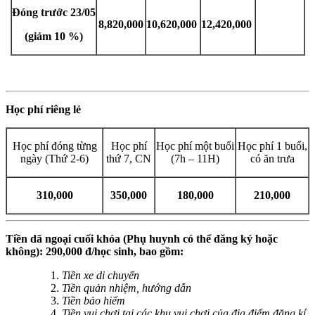
Đóng trước 23/05
8,820,000
10,620,000
12,420,000
(giảm 10 %)
Học phí riêng lẻ
Học phí đóng từng
Học phí
Học phí một buổi
Học phí 1 buổi,
ngày (Thứ 2-6)
thứ 7, CN
(7h – 11H)
có ăn trưa
310,000
350,000
180,000
210,000
Tiền dã ngoại cuối khóa (Phụ huynh có thể đăng ký hoặc
không): 290,000 đ/học sinh, bao gồm:
Tiền xe di chuyển
Tiền quản nhiệm, hướng dẫn
Tiền bảo hiểm
Tiền vui chơi tại các khu vui chơi của địa điểm đăng kí