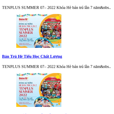
TENPLUS SUMMER 07– 2022 Khóa Hè bán trú lần 7 năm&nbs..
Bán Trú Hè Tiểu Học Chất Lượng
TENPLUS SUMMER 07– 2022 Khóa Hè bán trú lần 7 năm&nbs..