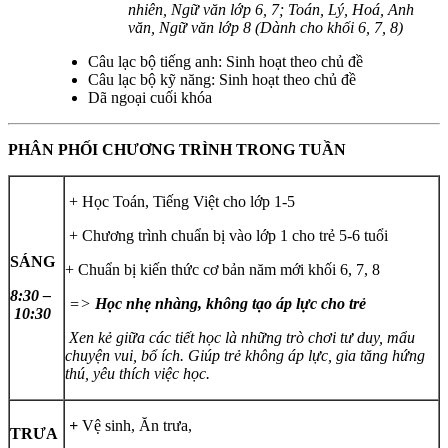
nhiên, Ngữ văn lớp 6, 7; Toán, Lý, Hoá, Anh
văn, Ngữ văn lớp 8 (Dành cho khối 6, 7, 8)
Câu lạc bộ tiếng anh: Sinh hoạt theo chủ đề
Câu lạc bộ kỹ năng: Sinh hoạt theo chủ đề
Dã ngoại cuối khóa
PHÂN PHỐI CHƯƠNG TRÌNH TRONG TUẦN
+ Học Toán, Tiếng Việt cho lớp 1-5
+ Chương trình chuẩn bị vào lớp 1 cho trẻ 5-6 tuổi
SÁNG
+ Chuẩn bị kiến thức cơ bản năm mới khối 6, 7, 8
8:30 –
=>
Học nhẹ nhàng, không tạo áp lực cho trẻ
10:30
Xen kẻ giữa các tiết học là những trò chơi tư duy, mẩu
chuyện vui, bổ ích. Giúp trẻ không áp lực, gia tăng hứng
thú, yêu thích việc học.
+
Vệ sinh, Ăn trưa,
TRƯA