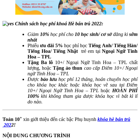
Chính sách học phí khoá Hè bán trú 2022:
Giảm
10%
học phí cho
10 học sinh/ cơ sở
đăng ki
sớm
nhất
Phiếu
ưu đãi 5%
học phí học
Tiếng Anh/ Tiếng Hàn/
Tiếng Hoa/ Tiếng Nhật
trẻ em tại
Ngoại Ngữ Tinh
Hoa – TPL
Tặng Ba lô
10+/ Ngoại Ngữ Tinh Hoa – TPL chất
lượng, hoặc
Tặng áo thun
cao cấp Điểm 10+/ Ngoại
ngữ Tinh Hoa – TPL
Được
bảo lưu
học phí 12 tháng, hoán chuyển học phí
cho khóa học khác hoặc khóa học về sau tại Điểm
10+/ Ngoại Ngữ Tinh Hoa – TPL
hoặc
HOÀN PHÍ
100%
khi không tham gia được khóa học vì bất kì lí
do nào.
+
Toán 10
xin giới thiệu đến các bậc Phụ huynh
khóa hè bán trú​
202
2!
NỘI DUNG CHƯƠNG TRÌNH