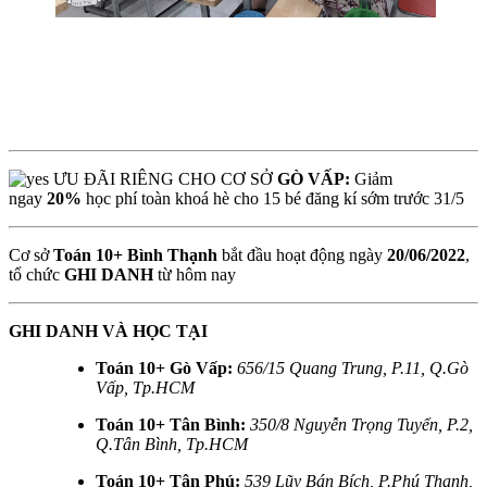
ƯU ĐÃI RIÊNG CHO CƠ SỞ
GÒ VẤP:
Giảm
ngay
20%
học phí toàn khoá hè cho 15 bé đăng kí sớm trước 31/5
Cơ sở
Toán 10+ Bình Thạnh
bắt đầu hoạt động ngày
20/06/2022
,
tổ chức
GHI DANH
từ hôm nay
GHI DANH VÀ HỌC TẠI
Toán 10+ Gò Vấp:
656/15 Quang Trung, P.11, Q.Gò
Vấp, Tp.HCM
Toán 10+ Tân Bình:
350/8 Nguyễn Trọng Tuyển, P.2,
Q.Tân Bình, Tp.HCM
Toán 10+ Tân Phú:
539 Lũy Bán Bích, P.Phú Thạnh,