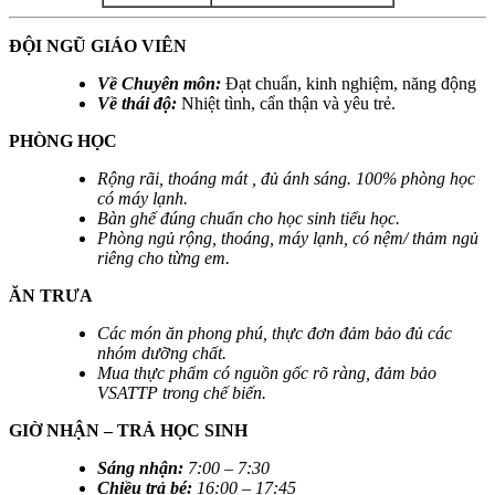
ĐỘI NGŨ GIÁO VIÊN
Về Chuyên môn:
Đạt chuẩn, kinh nghiệm, năng động
Về thái độ:
Nhiệt tình, cẩn thận và yêu trẻ.
PHÒNG HỌC
Rộng rãi, thoáng mát , đủ ánh sáng. 100% phòng học
có máy lạnh.
Bàn ghế đúng chuẩn cho học sinh tiểu học.
Phòng ngủ rộng, thoáng, máy lạnh, có nệm/ thảm ngủ
riêng cho từng em.
ĂN TRƯA
Các món ăn phong phú, thực đơn đảm bảo đủ các
nhóm dưỡng chất.
Mua thực phẩm có nguồn gốc rõ ràng, đảm bảo
VSATTP trong chế biến.
GIỜ NHẬN – TRẢ HỌC SINH
Sáng nhận
:
7:00 – 7:30
Chiều trả bé
:
16:00 – 17:45