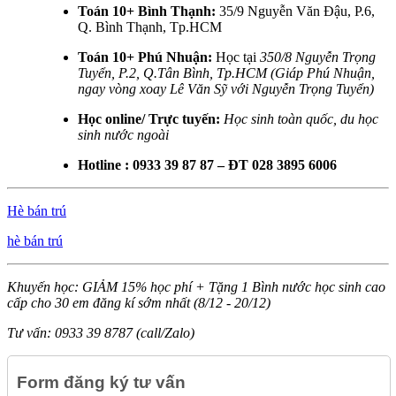
Toán 10+ Bình Thạnh:
35/9 Nguyễn Văn Đậu, P.6,
Q. Bình Thạnh, Tp.HCM
Toán 10+ Phú Nhuận:
Học tại
350/8 Nguyễn Trọng
Tuyển, P.2, Q.Tân Bình, Tp.HCM (Giáp Phú Nhuận,
ngay vòng xoay Lê Văn Sỹ với Nguyễn Trọng Tuyển)
Học online/ Trực tuyến:
Học sinh toàn quốc, du học
sinh nước ngoài
Hotline : 0933 39 87 87 – ĐT 028 3895 6006
Hè bán trú
hè bán trú
Khuyến học: GIẢM 15% học phí + Tặng 1 Bình nước học sinh cao
cấp cho 30 em đăng kí sớm nhất (8/12 - 20/12)
Tư vấn: 0933 39 8787 (call/Zalo)
Form đăng ký tư vấn