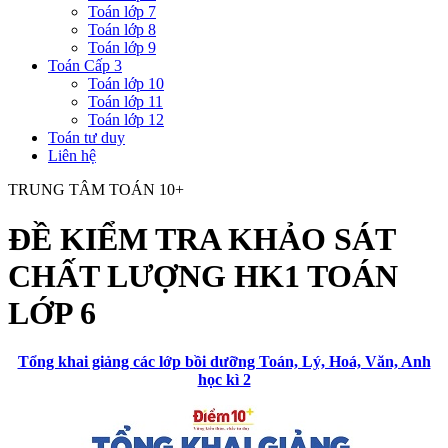
Toán lớp 7
Toán lớp 8
Toán lớp 9
Toán Cấp 3
Toán lớp 10
Toán lớp 11
Toán lớp 12
Toán tư duy
Liên hệ
TRUNG TÂM TOÁN 10+
ĐỀ KIỂM TRA KHẢO SÁT
CHẤT LƯỢNG HK1 TOÁN
LỚP 6
Tổng khai giảng các lớp bồi dưỡng Toán, Lý, Hoá, Văn, Anh
học kì 2