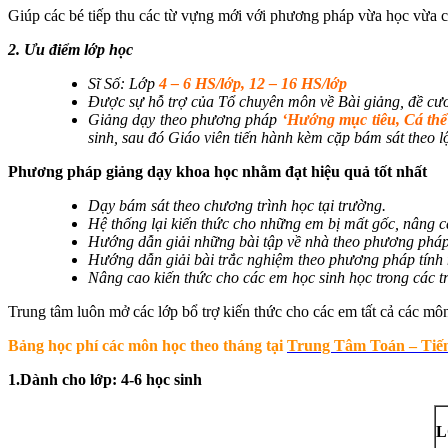
Giúp các bé tiếp thu các từ vựng mới với phương pháp vừa học vừa ch
2. Ưu điểm lớp học
Sĩ Số: Lớp
4 – 6 HS/lớp, 12 – 16 HS/lớp
Được sự hỗ trợ của Tổ chuyên môn về Bài giảng, đề cươn
Giảng dạy theo phương pháp
‘Hướng mục tiêu, Cá thể
sinh, sau đó Giáo viên tiến hành kèm cặp bám sát theo lộ
Phương pháp giảng dạy khoa học nhằm đạt hiệu quả tốt nhất
Dạy bám sát theo chương trình học tại trường.
Hệ thống lại kiến thức cho những em bị mất gốc, nâng ca
Hướng dẫn giải những bài tập về nhà theo phương pháp
Hướng dẫn giải bài trắc nghiệm theo phương pháp tính 
Nâng cao kiến thức cho các em học sinh học trong các t
Trung tâm luôn mở các lớp bổ trợ kiến thức cho các em tất cả các mô
Bảng học phí các môn học theo tháng tại
Trung Tâm Toán – Tiế
1.Dành cho lớp: 4-6 học sinh
L