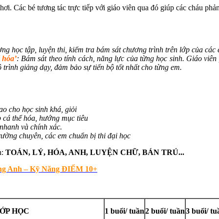
ơi. Các bé tương tác trực tiếp với giáo viên qua đó giúp các cháu phả
g học tập, luyện thi, kiểm tra bám sát chương trình trên lớp của các
 hóa’
: Bám sát theo tính cách, năng lực của từng học sinh. Giáo viê
 trình giảng dạy, đảm bảo sự tiến bộ tốt nhất cho từng em.
o cho học sinh khá, giỏi
 cá thể hóa, hướng mục tiêu
nhanh và chính xác.
rường chuyên, các em chuẩn bị thi đại học
n:
TOÁN, LÝ, HÓA, ANH, LUYỆN CHỮ, BÁN TRÚ...
ng Anh – Kỹ Năng ĐIỂM 10+
ỚP HỌC
1 buổi/ tuần
2 buổi/ tuần
3 buổi/ tu