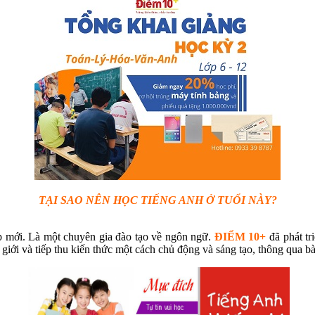
TẠI SAO NÊN HỌC TIẾNG ANH Ở TUỔI NÀY?
ập mới. Là một chuyên gia đào tạo về ngôn ngữ.
ĐIỂM 10+
đã phát tr
 giới và tiếp thu kiến thức một cách chủ động và sáng tạo, thông qua b