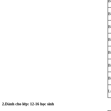
B
B
B
B
B
B
B
L
2.Dành cho lớp: 12-16 học sinh