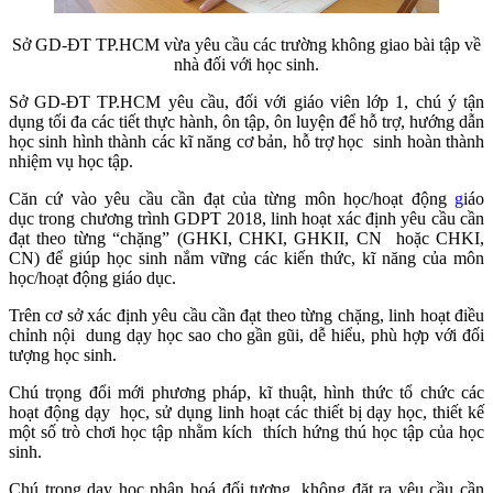
Sở GD-ĐT TP.HCM vừa yêu cầu các trường không giao bài tập về
nhà đối với học sinh.
Sở GD-ĐT TP.HCM yêu cầu, đối với giáo viên lớp 1, chú ý tận
dụng tối đa các tiết thực hành, ôn tập, ôn luyện để hỗ trợ, hướng dẫn
học sinh hình thành các kĩ năng cơ bản, hỗ trợ học sinh hoàn thành
nhiệm vụ học tập.
Căn cứ vào yêu cầu cần đạt của từng môn học/hoạt động
g
iáo
dục trong chương trình GDPT 2018, linh hoạt xác định yêu cầu cần
đạt theo từng “chặng” (GHKI, CHKI, GHKII, CN hoặc CHKI,
CN) để giúp học sinh nắm vững các kiến thức, kĩ năng của môn
học/hoạt động giáo dục.
Trên cơ sở xác định yêu cầu cần đạt theo từng chặng, linh hoạt điều
chỉnh nội dung dạy học sao cho gần gũi, dễ hiểu, phù hợp với đối
tượng học sinh.
Chú trọng đổi mới phương pháp, kĩ thuật, hình thức tổ chức các
hoạt động dạy học, sử dụng linh hoạt các thiết bị dạy học, thiết kế
một số trò chơi học tập nhằm kích thích hứng thú học tập của học
sinh.
Chú trọng dạy học phân hoá đối tượng, không đặt ra yêu cầu cần