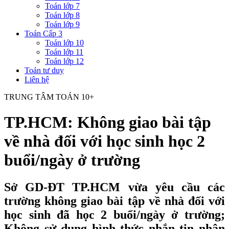
Toán lớp 7
Toán lớp 8
Toán lớp 9
Toán Cấp 3
Toán lớp 10
Toán lớp 11
Toán lớp 12
Toán tư duy
Liên hệ
TRUNG TÂM TOÁN 10+
TP.HCM: Không giao bài tập
về nhà đối với học sinh học 2
buổi/ngày ở trường
Sở GD-ĐT TP.HCM vừa yêu cầu các
trường không giao bài tập về nhà đối với
học sinh đã học 2 buổi/ngày ở trường;
Không sử dụng hình thức nhắn tin nhận