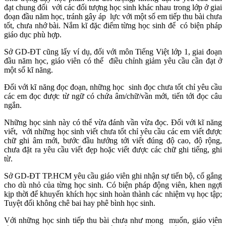
đạt chung đối với các đối tượng học sinh khác nhau trong lớp ở giai
đoạn đầu năm học, tránh gây áp lực với một số em tiếp thu bài chưa
tốt, chưa nhớ bài. Nắm kĩ đặc điểm từng học sinh để có biện pháp
giáo dục phù hợp.
Sở GD-ĐT cũng lấy ví dụ, đối với môn Tiếng Việt lớp 1, giai đoạn
đầu năm học, giáo viên có thể điều chỉnh giảm yêu cầu cần đạt ở
một số kĩ năng.
Đối với kĩ năng đọc đoạn, những học sinh đọc chưa tốt chỉ yêu cầu
các em đọc được từ ngữ có chứa âm/chữ/vần mới, tiến tới đọc câu
ngắn.
Những học sinh này có thể vừa đánh vần vừa đọc. Đối với kĩ năng
viết, với những học sinh viết chưa tốt chỉ yêu cầu các em viết được
chữ ghi âm mới, bước đầu hướng tới viết đúng độ cao, độ rộng,
chưa đặt ra yêu cầu viết đẹp hoặc viết được các chữ ghi tiếng, ghi
từ.
Sở GD-ĐT TP.HCM yêu cầu giáo viên ghi nhận sự tiến bộ, cố gắng
cho dù nhỏ của từng học sinh. Có biện pháp động viên, khen ngợi
kịp thời để khuyến khích học sinh hoàn thành các nhiệm vụ học tập;
Tuyệt đối không chê bai hay phê bình học sinh.
Với những học sinh tiếp thu bài chưa như mong muốn, giáo viên