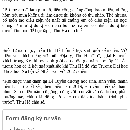
“Bố mẹ em đi làm phụ hồ, tiền công chẳng đáng bao nhiêu, những
hôm trời mưa không đi làm được thì không có thu nhập. Thế nhưng,
bố luôn tạo điều kiện tốt nhất để chúng em có điều kiện ăn học.
Cũng từ những động viên của bố mẹ mà em có nhiều động lực,
quyết tâm hơn để học tập”, Thu Hà cho biết.
Suốt 12 năm học, Trần Thu Hà luôn là học sinh giỏi toàn diện. Với
niềm yêu thích riêng với môn Địa lý, Thu Hà đã đạt giải Khuyến
khích trong Kỳ thi học sinh giỏi cấp quốc gia năm học lớp 11. Ấn
tượng hơn cả là kết quả xuất sắc khi Thu Hà đỗ vào Trường Đại học
Khoa học Xã hội và Nhân văn với 26,25 điểm.
“Khi được vinh danh tại Lễ Tuyên dương học sinh, sinh viên, thanh
niên DTTS xuất sắc, tiêu biểu năm 2019, em cảm thấy rất hạnh
phúc. Sau nhiều năm cố gắng, cùng với bao vất vả của bố mẹ phần
thưởng này chính là động lực cho em tiếp tục hành trình phía
trước”, Thu Hà chia sẻ.
Form đăng ký tư vấn