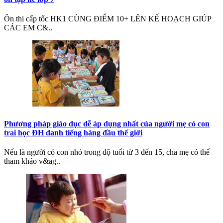
Ôn thi cấp tốc HK1 CÙNG ĐIỂM 10+ LÊN KẾ HOẠCH GIÚP
CÁC EM C&..
Phương pháp giáo dục dễ áp dụng nhất của người mẹ có con
trai học ĐH danh tiếng hàng đầu thế giới
Nếu là người có con nhỏ trong độ tuổi từ 3 đến 15, cha mẹ có thể
tham khảo v&ag..