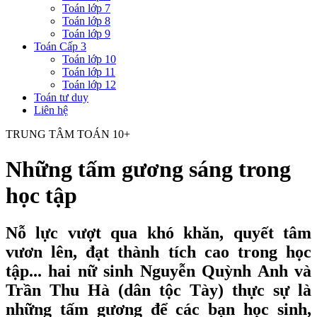
Toán lớp 7
Toán lớp 8
Toán lớp 9
Toán Cấp 3
Toán lớp 10
Toán lớp 11
Toán lớp 12
Toán tư duy
Liên hệ
TRUNG TÂM TOÁN 10+
Những tấm gương sáng trong
học tập
Nỗ lực vượt qua khó khăn, quyết tâm
vươn lên, đạt thành tích cao trong học
tập... hai nữ sinh Nguyễn Quỳnh Anh và
Trần Thu Hà (dân tộc Tày) thực sự là
những tấm gương để các bạn học sinh,