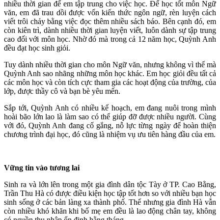
nhiều thời gian để em tập trung cho việc học. Để học tốt môn Ngữ
văn, em đã trau dồi được vốn kiến thức ngôn ngữ, rèn luyện cách
viết trôi chảy bằng việc đọc thêm nhiều sách báo. Bên cạnh đó, em
còn kiên trì, dành nhiều thời gian luyện viết, luôn dành sự tập trung
cao đối với môn học. Nhờ đó mà trong cả 12 năm học, Quỳnh Anh
đều đạt học sinh giỏi.
Tuy dành nhiều thời gian cho môn Ngữ văn, nhưng không vì thế mà
Quỳnh Anh sao nhãng những môn học khác. Em học giỏi đều tất cả
các môn học và còn tích cực tham gia các hoạt động của trường, của
lớp, được thầy cô và bạn bè yêu mến.
Sắp tới, Quỳnh Anh có nhiều kế hoạch, em đang nuôi trong mình
hoài bão lớn lao là làm sao có thể giúp đỡ được nhiều người. Cùng
với đó, Quỳnh Anh đang cố gắng, nỗ lực từng ngày để hoàn thiện
chương trình đại học, đó cũng là nhiệm vụ ưu tiên hàng đầu của em.
Vững tin vào tương lai
Sinh ra và lớn lên trong một gia đình dân tộc Tày ở TP. Cao Bằng,
Trần Thu Hà có được điều kiện học tập tốt hơn so với nhiều bạn học
sinh sống ở các bản làng xa thành phố. Thế nhưng gia đình Hà vẫn
còn nhiều khó khăn khi bố mẹ em đều là lao động chân tay, không
có nguồn thu nhập ổn định hằng tháng.