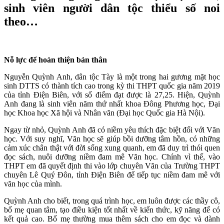
sinh viên người dân tộc thiểu số noi
theo…
Nỗ lực để hoàn thiện bản thân
Nguyễn Quỳnh Anh, dân tộc Tày là một trong hai gương mặt học
sinh DTTS có thành tích cao trong kỳ thi THPT quốc gia năm 2019
của tỉnh Điện Biên, với số điểm đạt được là 27,25. Hiện, Quỳnh
Anh đang là sinh viên năm thứ nhất khoa Đông Phương học, Đại
học Khoa học Xã hội và Nhân văn (Đại học Quốc gia Hà Nội).
Ngay từ nhỏ, Quỳnh Anh đã có niềm yêu thích đặc biệt đối với Văn
học. Với suy nghĩ, Văn học sẽ giúp bồi dưỡng tâm hồn, có những
cảm xúc chân thật với đời sống xung quanh, em đã duy trì thói quen
đọc sách, nuôi dưỡng niềm đam mê Văn học. Chính vì thế, vào
THPT em đã quyết định thi vào lớp chuyên Văn của Trường THPT
chuyên Lê Quý Đôn, tỉnh Điện Biên để tiếp tục niềm đam mê với
văn học của mình.
Quỳnh Anh cho biết, trong quá trình học, em luôn được các thầy cô,
bố mẹ quan tâm, tạo điều kiện tốt nhất về kiến thức, kỹ năng để có
kết quả cao. Bố mẹ thường mua thêm sách cho em đọc và dành