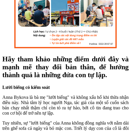
Hãy tham khảo những điểm dưới đây và
mạnh mẽ thay đổi bản thân, để hưởng
thành quả là những đứa con tự lập.
Lười biếng có kiểm soát
Anna Bykova là bà mẹ "lười biếng" và không xấu hổ khi thừa nhận
điều này. Nhà tâm lý học người Nga, tác giả của một số cuốn sách
bán chạy nhất thậm chí còn tỏ ra tự hào, bởi cô tin đang trao cho
con cơ hội để trở nên tự lập.
Tuy nhiên, sự "lười biếng" của Anna không đồng nghĩa với nằm dài
trên ghế sofa cả ngày và bỏ mặc con. Triết lý dạy con của cô là đôi