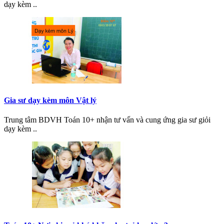
dạy kèm ..
Gia sư dạy kèm môn Vật lý
Trung tâm BDVH Toán 10+ nhận tư vấn và cung ứng gia sư giỏi
dạy kèm ..