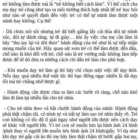
trẻ không làm được mà là “trẻ không biết cách làm”. Vì thế cách cha
mẹ dạy trẻ cũng như tạo ra môi trường thích hợp nhất để trẻ học hỏi
như nào sẽ quyết định đến việc trẻ có thể tự mình làm được một
mình hay không. Cụ thể:
- Dù chưa nói sõi nhưng trẻ đã biết giằng lấy cái thìa đòi tự mình
xúc, đòi tự đánh răng, tự đi giày… khi ấy việc cha mẹ cần làm là
hãy “thu tay lại và dõi theo” hành động của trẻ như là sự tiếp nhận
mong muốn của trẻ. Hãy quan sát xem trẻ có thể làm được đến đâu,
chỗ nào là khó đối với trẻ, chỗ nào là trẻ vướng mắc không làm tiếp
được để từ đó đưa ra những cách chỉ dẫn trẻ làm cho phù hợp.
- Khi muốn dạy trẻ làm gì thì hãy chỉ chọn một việc để dạy thôi.
Nếu dạy quá nhiều thứ một lúc thì bạn đừng ngạc nhiên là đã dạy
rồi mà trẻ chẳng nhớ được gì.
- Hành động cần được chia ra làm các bước rõ ràng, chỗ nào khó
làm đi làm lại nhiều lần cho trẻ nhìn.
- Cho trẻ nhìn theo và bắt chước hành động của mình: Hành động
phải thật chậm rãi, có trình tự và trật tự làm sao trẻ nhìn thấy rõ. Trẻ
con không có tốc độ lí giải ngay như người lớn được nên cách dạy
sẽ khác với người lớn. Vì trẻ con sẽ muốn lưu lại hình ảnh 24 hình
/phút thay vì người lớn muốn lưu hình ảnh 24 hình/giây. Ví dụ như
khi dạy trẻ gấp cái áo thì mẹ hãy làm thật chậm từ bước gấp hai tay,