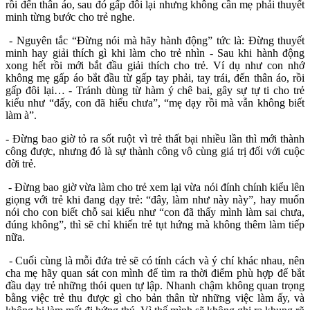
rồi đến thân áo, sau đó gấp đôi lại nhưng không cần mẹ phải thuyết
minh từng bước cho trẻ nghe.
- Nguyên tắc “Đừng nói mà hãy hành động” tức là: Đừng thuyết
minh hay giải thích gì khi làm cho trẻ nhìn - Sau khi hành động
xong hết rồi mới bắt đầu giải thích cho trẻ. Ví dụ như con nhớ
không mẹ gấp áo bắt đầu từ gấp tay phải, tay trái, đến thân áo, rồi
gấp đôi lại… - Tránh dùng từ hàm ý chê bai, gây sự tự ti cho trẻ
kiểu như “đấy, con đã hiểu chưa”, “mẹ dạy rồi mà vẫn không biết
làm à”.
- Đừng bao giờ tỏ ra sốt ruột vì trẻ thất bại nhiều lần thì mới thành
công được, nhưng đó là sự thành công vô cùng giá trị đối với cuộc
đời trẻ.
- Đừng bao giờ vừa làm cho trẻ xem lại vừa nói đính chính kiểu lên
giọng với trẻ khi đang dạy trẻ: “đây, làm như này này”, hay muốn
nói cho con biết chỗ sai kiểu như “con đã thấy mình làm sai chưa,
đúng không”, thì sẽ chỉ khiến trẻ tụt hứng mà không thêm làm tiếp
nữa.
- Cuối cùng là mỗi đứa trẻ sẽ có tính cách và ý chí khác nhau, nên
cha mẹ hãy quan sát con mình để tìm ra thời điểm phù hợp để bắt
đầu dạy trẻ những thói quen tự lập. Nhanh chậm không quan trọng
bằng việc trẻ thu được gì cho bản thân từ những việc làm ấy, và