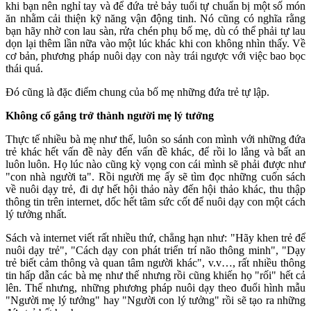
khi bạn nên nghỉ tay và để đứa trẻ bảy tuổi tự chuẩn bị một số món
ăn nhằm cải thiện kỹ năng vận động tinh. Nó cũng có nghĩa rằng
bạn hãy nhờ con lau sàn, rửa chén phụ bố mẹ, dù có thể phải tự lau
dọn lại thêm lần nữa vào một lúc khác khi con không nhìn thấy. Về
cơ bản, phương pháp nuôi dạy con này trái ngược với việc bao bọc
thái quá.
Đó cũng là đặc điểm chung của bố mẹ những đứa trẻ tự lập.
Không cố gắng trở thành người mẹ lý tưởng
Thực tế nhiều bà mẹ như thế, luôn so sánh con mình với những đứa
trẻ khác hết vấn đề này đến vấn đề khác, để rồi lo lắng và bất an
luôn luôn. Họ lúc nào cũng kỳ vọng con cái mình sẽ phải được như
"con nhà người ta". Rồi người mẹ ấy sẽ tìm đọc những cuốn sách
về nuôi dạy trẻ, đi dự hết hội thảo này đến hội thảo khác, thu thập
thông tin trên internet, dốc hết tâm sức cốt để nuôi dạy con một cách
lý tưởng nhất.
Sách và internet viết rất nhiều thứ, chẳng hạn như: "Hãy khen trẻ để
nuôi dạy trẻ", "Cách dạy con phát triển trí não thông minh", "Dạy
trẻ biết cảm thông và quan tâm người khác", v.v…, rất nhiều thông
tin hấp dẫn các bà mẹ như thế nhưng rồi cũng khiến họ "rối" hết cả
lên. Thế nhưng, những phương pháp nuôi dạy theo đuổi hình mẫu
"Người mẹ lý tưởng" hay "Người con lý tưởng" rồi sẽ tạo ra những