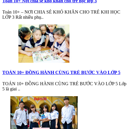
Toán 10+ Nơi chia sẻ khó khăn cho trẻ học lớp 3
Toán 10+ – NƠI CHIA SẺ KHÓ KHĂN CHO TRẺ KHI HỌC
LỚP 3 Rất nhiều phụ..
TOÁN 10+ ĐỒNG HÀNH CÙNG TRẺ BƯỚC VÀO LỚP 5
TOÁN 10+ ĐỒNG HÀNH CÙNG TRẺ BƯỚC VÀO LỚP 5 Lớp
5 là giai ..