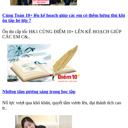
Cùng Toán 10+ lên kế hoạch giúp các em có thêm hứng thú khi
ôn tập hè lớp 7
Ôn thi cấp tốc HK1 CÙNG ĐIỂM 10+ LÊN KẾ HOẠCH GIÚP
CÁC EM C&..
Những tấm gương sáng trong học tập
Nỗ lực vượt qua khó khăn, quyết tâm vươn lên, đạt thành tích cao
tr..