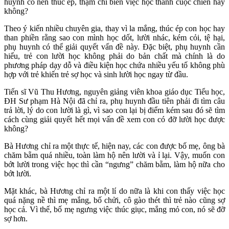
huynh có nên thúc ép, thậm chí biến việc học thành cuộc chiến hay
không?
Theo ý kiến nhiều chuyên gia, thay vì la mắng, thúc ép con học hay
than phiền rằng sao con mình học dốt, lười nhác, kém cỏi, tệ hại,
phụ huynh có thể giải quyết vấn đề này. Đặc biệt, phụ huynh cần
hiểu, trẻ con lười học không phải do bản chất mà chính là do
phương pháp dạy dỗ và điều kiện học chứa nhiều yếu tố không phù
hợp với trẻ khiến trẻ sợ học và sinh lười học ngay từ đầu.
Tiến sĩ Vũ Thu Hương, nguyên giảng viên khoa giáo dục Tiểu học,
ĐH Sư phạm Hà Nội đã chỉ ra, phụ huynh đầu tiên phải đi tìm câu
trả lời, lý do con lười là gì, vì sao con lại bị điểm kém sau đó sẽ tìm
cách cùng giải quyết hết mọi vấn đề xem con có đỡ lười học được
không?
Bà Hương chỉ ra một thực tế, hiện nay, các con được bố mẹ, ông bà
chăm bẵm quá nhiều, toàn làm hộ nên lười và ỉ lại. Vậy, muốn con
bớt lười trong việc học thì cần “ngưng” chăm bẵm, làm hộ nữa cho
bớt lười.
Mặt khác, bà Hương chỉ ra một lí do nữa là khi con thấy việc học
quá nặng nề thì mẹ mắng, bố chửi, cô gào thét thì trẻ nào cũng sợ
học cả. Vì thế, bố mẹ ngưng việc thúc giục, mắng mỏ con, nó sẽ đỡ
sợ hơn.