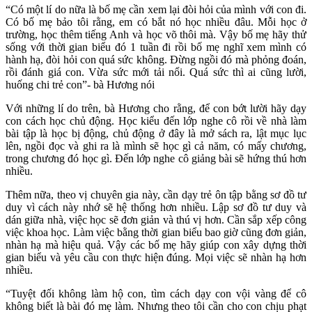
“Có một lí do nữa là bố mẹ cần xem lại đòi hỏi của mình với con đi.
Có bố mẹ bảo tôi rằng, em có bắt nó học nhiều đâu. Mỗi học ở
trường, học thêm tiếng Anh và học võ thôi mà. Vậy bố mẹ hãy thử
sống với thời gian biểu đó 1 tuần đi rồi bố mẹ nghĩ xem mình có
hành hạ, đòi hỏi con quá sức không. Đừng ngồi đó mà phỏng đoán,
rồi đánh giá con. Vừa sức mới tải nổi. Quá sức thì ai cũng lười,
huống chi trẻ con”- bà Hương nói
Với những lí do trên, bà Hương cho rằng, để con bớt lười hãy dạy
con cách học chủ động. Học kiểu đến lớp nghe cô rồi về nhà làm
bài tập là học bị động, chủ động ở đây là mở sách ra, lật mục lục
lên, ngồi đọc và ghi ra là mình sẽ học gì cả năm, có mấy chương,
trong chương đó học gì. Đến lớp nghe cô giảng bài sẽ hứng thú hơn
nhiều.
Thêm nữa, theo vị chuyên gia này, cần dạy trẻ ôn tập bằng sơ đồ tư
duy vì cách này nhớ sẽ hệ thống hơn nhiều. Lập sơ đồ tư duy và
dán giữa nhà, việc học sẽ đơn giản và thú vị hơn. Cần sắp xếp công
việc khoa học. Làm việc bằng thời gian biểu bao giờ cũng đơn giản,
nhàn hạ mà hiệu quả. Vậy các bố mẹ hãy giúp con xây dựng thời
gian biểu và yêu cầu con thực hiện đúng. Mọi việc sẽ nhàn hạ hơn
nhiều.
“Tuyệt đối không làm hộ con, tìm cách dạy con vội vàng để cô
không biết là bài đó mẹ làm. Nhưng theo tôi cần cho con chịu phạt