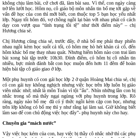
không chịu làm bài, cứ chơi đã, làm bài sau. Vì thế, con ngày càng
trở lên lười học. Hôm nọ, cô giáo bộ môn nhắn tin bố mẹ tới gặp về
vấn đề học của con thì mới biết, con thuộc top 5 bạn học yếu nhất
lớp. Ngay tối hôm đó, vợ chồng ngồi lại bàn với nhau phải có cách
dạy con vượt qua “tình trạng tồi tệ” như thời điểm này” – chị
Hương chia sẻ.
Chị Hương cũng chia sẻ, trước đây, ở nhà bố mẹ phải thay phiên
nhau ngồi kèm học suốt cả tối, có hôm mẹ hò hét khản cả cổ, đến
hôm khác bố mẹ thay nhau quát. Nhưng hiếm hôm nào con trai làm
bài xong bài tập trước 10h30. Đỉnh điểm, có hôm bị cô nhắn tin
nhiều, bực mình đành bắt con học muộn đến hơn 11 đêm để hoàn
hiện bài tập cô giáo giao ở lớp.
Một phụ huynh có con gái học lớp 2 ở quận Hoàng Mai chia sẻ, chị
có con gái tuy không nghịch nhưng việc học trên lớp luôn bị giáo
viên nhắc nhở, nhất là môn Toán vì tội "ẩu". Nhìn những lần con bị
nhắc trong sổ mà thấy ngại ngùng với phụ huynh trong lớp. Rõ
ràng, ngày nào bố mẹ đã có ý thức ngồi kèm cặp con học, nhưng
trên lớp không có bố mẹ thì y như rằng lại làm sai. Giờ không biết
làm sao để con chủ động việc học đây”- phụ huynh này cho hay.
Chuyên gia “mách nước”
Vậy việc học kém của con, hay việc bị thầy cô nhắc nhở thì các phụ