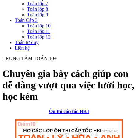
Toán lớp 7
Toán lớp 8
Toán lớp 9
Toán Cấp 3
Toán lớp 10
Toán lớp 11
Toán lớp 12
Toán tư duy
Liên hệ
TRUNG TÂM TOÁN 10+
Chuyên gia bày cách giúp con
dễ dàng vượt qua việc lười học,
học kém
Ôn thi cấp tốc HK1