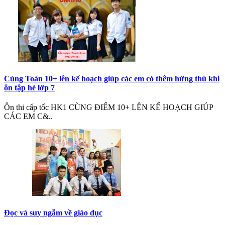
Cùng Toán 10+ lên kế hoạch giúp các em có thêm hứng thú khi
ôn tập hè lớp 7
Ôn thi cấp tốc HK1 CÙNG ĐIỂM 10+ LÊN KẾ HOẠCH GIÚP
CÁC EM C&..
Đọc và suy ngẫm về giáo dục