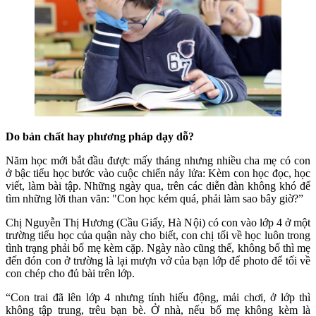
Do bản chất hay phương pháp dạy dỗ?
Năm học mới bắt đầu được mấy tháng nhưng nhiều cha mẹ có con
ở bậc tiểu học bước vào cuộc chiến nảy lửa: Kèm con học đọc, học
viết, làm bài tập. Những ngày qua, trên các diễn đàn không khó để
tìm những lời than vãn: "Con học kém quá, phải làm sao bây giờ?”
Chị Nguyễn Thị Hương (Cầu Giấy, Hà Nội) có con vào lớp 4 ở một
trường tiểu học của quận này cho biết, con chị tối về học luôn trong
tình trạng phải bố mẹ kèm cặp. Ngày nào cũng thế, không bố thì mẹ
đến đón con ở trường là lại mượn vở của bạn lớp để photo để tối về
con chép cho đủ bài trên lớp.
“Con trai đã lên lớp 4 nhưng tính hiếu động, mải chơi, ở lớp thì
không tập trung, trêu bạn bè. Ở nhà, nếu bố mẹ không kèm là