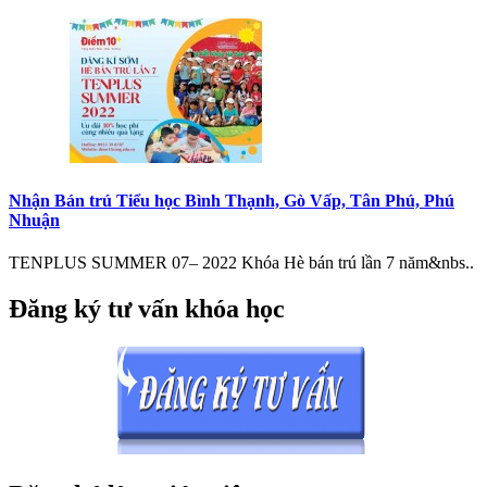
Nhận Bán trú Tiểu học Bình Thạnh, Gò Vấp, Tân Phú, Phú
Nhuận
TENPLUS SUMMER 07– 2022 Khóa Hè bán trú lần 7 năm&nbs..
Đăng ký tư vấn khóa học