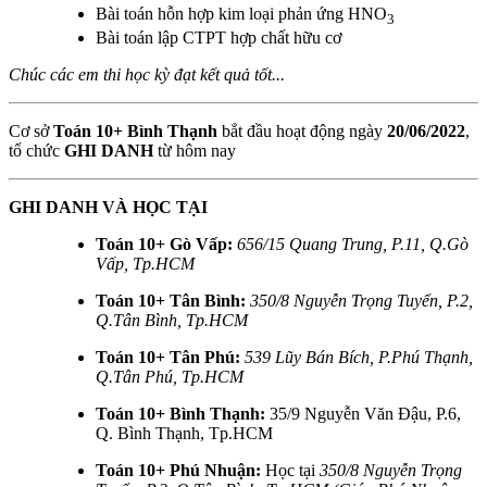
Bài toán hỗn hợp kim loại phản ứng HNO
3
Bài toán lập CTPT hợp chất hữu cơ
Chúc các em thi học kỳ đạt kết quả tốt...
Cơ sở
Toán 10+ Bình Thạnh
bắt đầu hoạt động ngày
20/06/2022
,
tổ chức
GHI DANH
từ hôm nay
GHI DANH VÀ HỌC TẠI
Toán 10+ Gò Vấp:
656/15 Quang Trung, P.11, Q.Gò
Vấp, Tp.HCM
Toán 10+ Tân Bình:
350/8 Nguyễn Trọng Tuyển, P.2,
Q.Tân Bình, Tp.HCM
Toán 10+ Tân Phú:
539 Lũy Bán Bích, P.Phú Thạnh,
Q.Tân Phú, Tp.HCM
Toán 10+ Bình Thạnh:
35/9 Nguyễn Văn Đậu, P.6,
Q. Bình Thạnh, Tp.HCM
Toán 10+ Phú Nhuận:
Học tại
350/8 Nguyễn Trọng