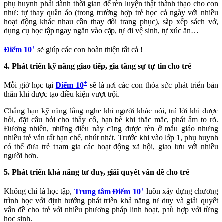
phụ huynh phải dành thời gian để rèn luyện thật thành thạo cho con
như: tự thay quần áo (trong trường hợp trẻ học cả ngày với nhiều
hoạt động khác nhau cần thay đổi trang phục), sắp xếp sách vở,
dụng cụ học tập ngay ngắn vào cặp, tự đi vệ sinh, tự xúc ăn…
+
Điểm 10
sẽ giúp các con hoàn thiện tất cả !
4. Phát triển kỹ năng giao tiếp, gia tăng sự tự tin cho trẻ
+
Mỗi giờ học tại
Điểm 10
sẽ là nơi các con thỏa sức phát triển bản
thân khi được tạo điều kiện vượt trội.
Chẳng hạn kỹ năng lắng nghe khi người khác nói, trả lời khi được
hỏi, đặt câu hỏi cho thầy cô, bạn bè khi thắc mắc, phát âm to rõ.
Đương nhiên, những điều này cũng được rèn ở mẫu giáo nhưng
nhiều trẻ vẫn rất hạn chế, nhút nhát. Trước khi vào lớp 1, phụ huynh
có thể đưa trẻ tham gia các hoạt động xã hội, giao lưu với nhiều
người hơn.
5. Phát triển khả năng tư duy, giải quyết vấn đề cho trẻ
+
Không chỉ là học tập,
Trung tâm Điểm 10
luôn xây dựng chương
trình học với định hướng phát triển khả năng tư duy và giải quyết
vấn đề cho trẻ với nhiều phương pháp linh hoạt, phù hợp với từng
học sinh.