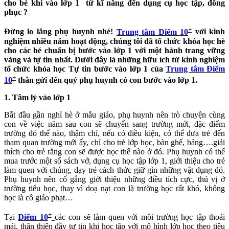
cho bé khi vào lớp 1 từ kĩ năng đến dụng cụ học tập, đồng
phục ?
+
Đừng lo lắng phụ huynh nhé!
Trung tâm Điểm 10
với kinh
nghiệm nhiều năm hoạt động, chúng tôi đã tổ chức khóa học hè
cho các bé chuẩn bị bước vào lớp 1 với một hành trang vững
vàng và tự tin nhất. Dưới đây là những hữu ích từ kinh nghiệm
tổ chức khóa học Tự tin bước vào lớp 1 của
Trung tâm Điểm
+
10
thân gửi đến quý phụ huynh có con bước vào lớp 1.
1. Tâm lý vào lớp 1
Bắt đầu gần nghỉ hè ở mẫu giáo, phụ huynh nên trò chuyện cùng
con về việc năm sau con sẽ chuyển sang trường mới, đặc điểm
trường đó thế nào, thậm chí, nếu có điều kiện, có thể đưa trẻ đến
tham quan trường mới ấy, chỉ cho trẻ lớp học, bàn ghế, bảng….giải
thích cho trẻ rằng con sẽ được học thế nào ở đó. Phụ huynh có thể
mua trước một số sách vở, dụng cụ học tập lớp 1, giới thiệu cho trẻ
làm quen với chúng, dạy trẻ cách thức giữ gìn những vật dụng đó.
Phụ huynh nên cố gắng giới thiệu những điều tích cực, thú vị ở
trường tiểu học, thay vì doạ nạt con là trường học rất khó, không
học là cô giáo phạt…
+
Tại
Điểm 10
các con sẽ làm quen với môi trường học tập thoải
mái, thân thiện đầy tự tin khi học tập với mô hình lớp học theo tiêu