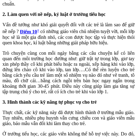
chuẩn.
2. Làm quen với nề nếp, kỷ luật ở trường tiểu học
Vấn đề tưởng như khó giải quyết đối với các trẻ là làm sao để giữ
+
nề nếp ?
Điểm 10
có những giáo viên chủ nhiệm tuyệt vời, mỗi lớp
học sẽ là một gia đình nhỏ, các con được học tập và thực hiện thói
quen khoa học, kỉ luật bằng những giải pháp hữu hiệu.
Trò chuyện cùng con mỗi ngày bằng các câu chuyện kể có liên
quan đến môi trường học đường như: giữ trật tự trong lớp, giơ tay
xin phép thầy cô khi phát biểu hoặc ra ngoài, xếp hàng khi vào lớp,
đứng lên chào cô khi vào lớp, tan lớp….Có thể rèn luyện cho trẻ
bằng cách yêu cầu trẻ làm một số nhiệm vụ nào đó như vẽ tranh, tô
màu, đồ chữ cái…bằng cách ngồi trên bàn học ngay ngắn trong
khoảng thời gian 30-45 phút. Điều này cũng giúp làm gia tăng sự
tập trung chú ý cho trẻ, rất có ích cho trẻ khi vào lớp 1.
3. Hình thành các kỹ năng tự phục vụ cho trẻ
Thực chất, các kỹ năng này đã được hình thành ở trường mẫu giáo.
Tuy nhiên, nhiều phụ huynh vẫn cưng chiều con và giáo viên mẫu
giáo, bảo mẫu vẫn đôi khi làm thay cho trẻ.
Ở trường tiểu học, các giáo viên không thể hỗ trợ việc này. Do đó,