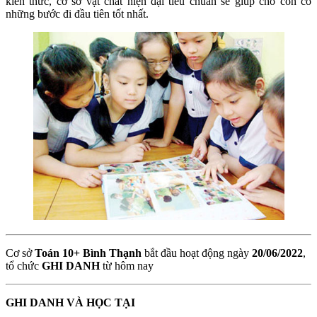
kiến thức, cơ sở vật chất hiện đại tiêu chuẩn sẽ giúp cho con có
những bước đi đầu tiên tốt nhất.
Cơ sở
Toán 10+ Bình Thạnh
bắt đầu hoạt động ngày
20/06/2022
,
tổ chức
GHI DANH
từ hôm nay
GHI DANH VÀ HỌC TẠI