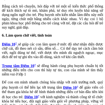
Bằng cách trò chuyện, hỏi đáp với trẻ một số kiến thức phổ thông
để kích thích sự tò mò, khám phá, tư duy rèn luyện khả năng sử
dụng ngôn ngữ cho trẻ. Phụ huynh nên kiên nhẫn làm điều này mỗi
ngày, từng chút một bằng nhiều cách khác nhau. Ví dụ: coi 1 bộ
phim khoa học phổ thông cho trẻ cùng với trẻ, đặt các câu hỏi để trẻ
suy nghĩ, giải đáp.
6. Làm quen chữ viết, tính toán
+
Điểm 10
sẽ giúp các con làm quen ở mức độ như nhận diện được
chữ cái, đồ theo nét có sẵn, đếm số… Có thể dạy trẻ cách cầm bút
viết, ngồi đúng tư thế, viết được tên mình dù nguệch ngoạc, mục
đích để trẻ tự ghi tên vào đồ dùng, sách vở khi cần thiết.
+
Trung tâm Điểm 10
sẽ đồng hành cùng phụ huynh chuẩn bị tốt
những điều trên cho con thì hãy tự tin, con của mình sẽ tìm thấy
niềm vui ở lớp 1
Để con em mình nhanh chóng hòa nhập với môi trường mới, quý
+
phụ huynh có thể liên lạc tới trung tâm
Điểm 10
để giáo viên có
thể tham gia khóa hè để hình thành những điều cơ bản đầu tiên khi
+
đi học cho trẻ.
Điểm 10
với kinh nghiệm và thành công từ tổ chức
khóa hè tiểu học, đội ngũ giáo viên giỏi về phương pháp, vững về