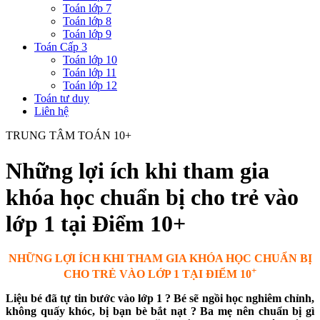
Toán lớp 7
Toán lớp 8
Toán lớp 9
Toán Cấp 3
Toán lớp 10
Toán lớp 11
Toán lớp 12
Toán tư duy
Liên hệ
TRUNG TÂM TOÁN 10+
Những lợi ích khi tham gia
khóa học chuẩn bị cho trẻ vào
lớp 1 tại Điểm 10+
NHỮNG LỢI ÍCH KHI THAM GIA KHÓA HỌC CHUẨN BỊ
+
CHO TRẺ VÀO LỚP 1 TẠI ĐIỂM 10
Liệu bé đã tự tin bước vào lớp 1 ? Bé sẽ ngồi học nghiêm chỉnh,
không quấy khóc, bị bạn bè bắt nạt ? Ba mẹ nên chuẩn bị gì