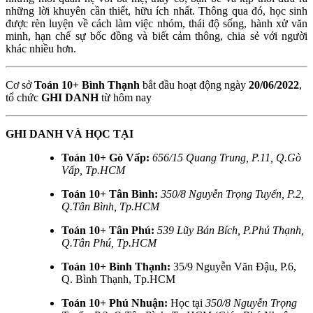
những lời khuyên cần thiết, hữu ích nhất. Thông qua đó, học sinh
được rèn luyện về cách làm việc nhóm, thái độ sống, hành xử văn
minh, hạn chế sự bốc đồng và biết cảm thông, chia sẻ với người
khác nhiều hơn.
Cơ sở
Toán 10+ Bình Thạnh
bắt đầu hoạt động ngày
20/06/2022
,
tổ chức
GHI DANH
từ hôm nay
GHI DANH VÀ HỌC TẠI
Toán 10+ Gò Vấp:
656/15 Quang Trung, P.11, Q.Gò
Vấp, Tp.HCM
Toán 10+ Tân Bình:
350/8 Nguyễn Trọng Tuyển, P.2,
Q.Tân Bình, Tp.HCM
Toán 10+ Tân Phú:
539 Lũy Bán Bích, P.Phú Thạnh,
Q.Tân Phú, Tp.HCM
Toán 10+ Bình Thạnh:
35/9 Nguyễn Văn Đậu, P.6,
Q. Bình Thạnh, Tp.HCM
Toán 10+ Phú Nhuận:
Học tại
350/8 Nguyễn Trọng