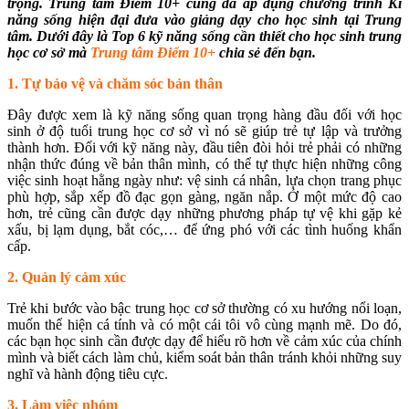
trọng. Trung tâm Điểm 10+ cũng đã áp dụng chương trình Kĩ
năng sống hiện đại đưa vào giảng dạy cho học sinh tại Trung
tâm. Dưới đây là Top 6 kỹ năng sống cần thiết cho học sinh trung
học cơ sở mà
Trung tâm Điểm 10+
chia sẻ đến bạn.
1. Tự bảo vệ và chăm sóc bản thân
Đây được xem là kỹ năng sống quan trọng hàng đầu đối với học
sinh ở độ tuổi trung học cơ sở vì nó sẽ giúp trẻ tự lập và trưởng
thành hơn. Đối với kỹ năng này, đầu tiên đòi hỏi trẻ phải có những
nhận thức đúng về bản thân mình, có thể tự thực hiện những công
việc sinh hoạt hằng ngày như: vệ sinh cá nhân, lựa chọn trang phục
phù hợp, sắp xếp đồ đạc gọn gàng, ngăn nắp. Ở một mức độ cao
hơn, trẻ cũng cần được dạy những phương pháp tự vệ khi gặp kẻ
xấu, bị lạm dụng, bắt cóc,… để ứng phó với các tình huống khẩn
cấp.
2. Quản lý cảm xúc
Trẻ khi bước vào bậc trung học cơ sở thường có xu hướng nổi loạn,
muốn thể hiện cá tính và có một cái tôi vô cùng mạnh mẽ. Do đó,
các bạn học sinh cần được dạy để hiểu rõ hơn về cảm xúc của chính
mình và biết cách làm chủ, kiểm soát bản thân tránh khỏi những suy
nghĩ và hành động tiêu cực.
3. Làm việc nhóm