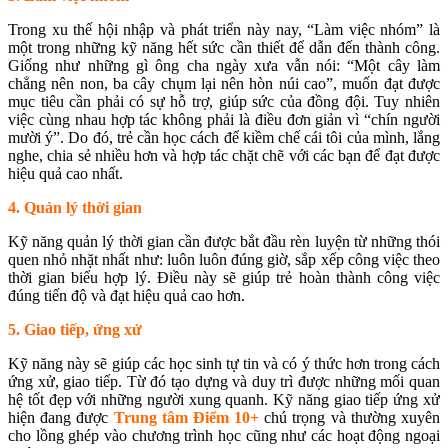
Trong xu thế hội nhập và phát triển này nay, “Làm việc nhóm” là
một trong những kỹ năng hết sức cần thiết để dẫn đến thành công.
Giống như những gì ông cha ngày xưa vẫn nói: “Một cây làm
chẳng nên non, ba cây chụm lại nên hòn núi cao”, muốn đạt được
mục tiêu cần phải có sự hỗ trợ, giúp sức của đồng đội. Tuy nhiên
việc cùng nhau hợp tác không phải là điều đơn giản vì “chín người
mười ý”. Do đó, trẻ cần học cách để kiềm chế cái tôi của mình, lắng
nghe, chia sẻ nhiều hơn và hợp tác chặt chẽ với các bạn để đạt được
hiệu quả cao nhất.
4. Quản lý thời gian
Kỹ năng quản lý thời gian cần được bắt đầu rèn luyện từ những thói
quen nhỏ nhặt nhất như: luôn luôn đúng giờ, sắp xếp công việc theo
thời gian biểu hợp lý. Điều này sẽ giúp trẻ hoàn thành công việc
đúng tiến độ và đạt hiệu quả cao hơn.
5. Giao tiếp, ứng xử
Kỹ năng này sẽ giúp các học sinh tự tin và có ý thức hơn trong cách
ứng xử, giao tiếp. Từ đó tạo dựng và duy trì được những mối quan
hệ tốt đẹp với những người xung quanh. Kỹ năng giao tiếp ứng xử
hiện đang được
Trung tâm Điểm 10+
chú trọng và thường xuyên
cho lồng ghép vào chương trình học cũng như các hoạt động ngoại