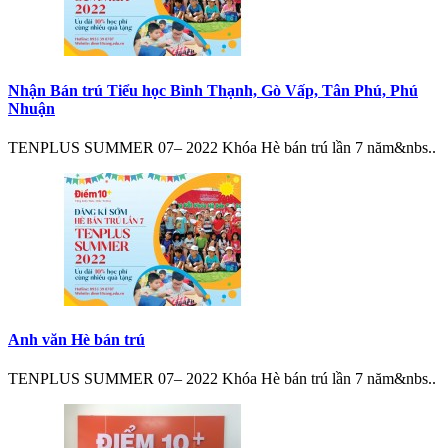
Nhận Bán trú Tiểu học Bình Thạnh, Gò Vấp, Tân Phú, Phú
Nhuận
TENPLUS SUMMER 07– 2022 Khóa Hè bán trú lần 7 năm&nbs..
Anh văn Hè bán trú
TENPLUS SUMMER 07– 2022 Khóa Hè bán trú lần 7 năm&nbs..