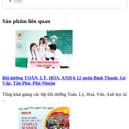
Gửi
Sản phẩm liên quan
Bồi dưỡng TOÁN, LÝ, HÓA, ANH 6-12 quận Bình Thạnh, Gò
Vấp, Tân Phú, Phú Nhuận
Tổng khai giảng các lớp bồi dưỡng Toán, Lý, Hoá, Văn, Anh học kì
..