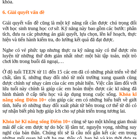
khóa.
6. Giải quyết vấn đề
Giải quyết vấn đề cũng là một kỹ năng rất cần được chú trọng đối
với học sinh trung học cơ sở. Kỹ năng này bao gồm các bước: phân
tích, đưa ra các phương án giải quyết, lựa chọn, lên kế hoạch, thực
hiện và tiến hành kiểm tra, đo lường kết quả đã đạt được.
Nghe có vẻ phức tạp nhưng thực ra kỹ năng này có thể được rèn
luyện từ những thứ đơn giản nhất như: một bài tập toán, một trò
chơi lớn trong buổi dã ngoại,…
Ở độ tuổi TEEN từ 11 đến 15 các em đã có những phát triển về thể
chất, tâm lí, những thay đổi nhỏ từ môi trường xung quanh cũng
được chính sự nhạy cảm của các em phát hiện. Việc cần làm đối với
lứa tuổi này chính là giúp các em hoàn thiện được các kĩ năng đã
hình thành ở cấp tiểu học và áp dụng trong cuộc sống.
Khóa kĩ
năng sống Điểm 10+
còn giúp các em có những hiểu biết về giới
tính, hiểu rõ những thay đổi xuất phát từ bên trong cơ thể từ đó có
sự nhận biết phù hợp giúp ích cho sự phát triển trong tương lai.
Khóa hè Kĩ năng sống Điểm 10+
cũng sẽ tạo một không gian thoải
mái để các em được tự do bộc lộ tâm tư, nguyện vọng, những suy
nghĩ của bản thân. Chúng tôi sẽ là cầu nối gắn kết các em trong
những mối quan hệ với ba mẹ, thầy cô, bạn bè và kịp thời đưa ra