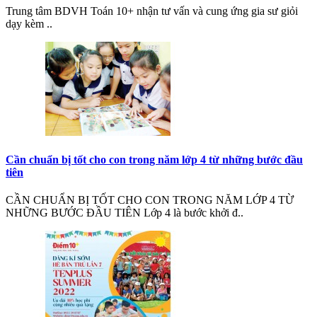
Trung tâm BDVH Toán 10+ nhận tư vấn và cung ứng gia sư giỏi
dạy kèm ..
Cần chuẩn bị tốt cho con trong năm lớp 4 từ những bước đầu
tiên
CẦN CHUẨN BỊ TỐT CHO CON TRONG NĂM LỚP 4 TỪ
NHỮNG BƯỚC ĐẦU TIÊN Lớp 4 là bước khởi đ..