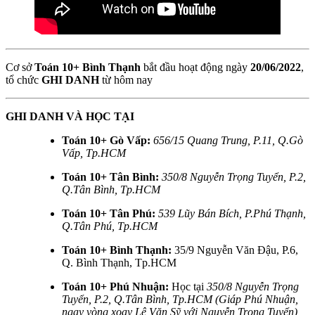
Cơ sở
Toán 10+ Bình Thạnh
bắt đầu hoạt động ngày
20/06/2022
,
tổ chức
GHI DANH
từ hôm nay
GHI DANH VÀ HỌC TẠI
Toán 10+ Gò Vấp:
656/15 Quang Trung, P.11, Q.Gò
Vấp, Tp.HCM
Toán 10+ Tân Bình:
350/8 Nguyễn Trọng Tuyển, P.2,
Q.Tân Bình, Tp.HCM
Toán 10+ Tân Phú:
539 Lũy Bán Bích, P.Phú Thạnh,
Q.Tân Phú, Tp.HCM
Toán 10+ Bình Thạnh:
35/9 Nguyễn Văn Đậu, P.6,
Q. Bình Thạnh, Tp.HCM
Toán 10+ Phú Nhuận:
Học tại
350/8 Nguyễn Trọng
Tuyển, P.2, Q.Tân Bình, Tp.HCM (Giáp Phú Nhuận,
ngay vòng xoay Lê Văn Sỹ với Nguyễn Trọng Tuyển)