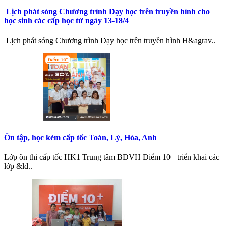
Lịch phát sóng Chương trình Dạy học trên truyền hình cho
học sinh các cấp học từ ngày 13-18/4
Lịch phát sóng Chương trình Dạy học trên truyền hình H&agrav..
Ôn tập, học kèm cấp tốc Toán, Lý, Hóa, Anh
Lớp ôn thi cấp tốc HK1 Trung tâm BDVH Điểm 10+ triển khai các
lớp &ld..