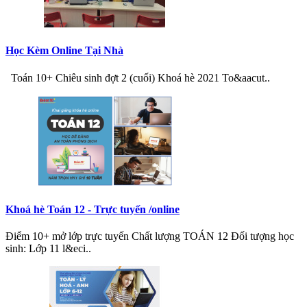
Học Kèm Online Tại Nhà
Toán 10+ Chiêu sinh đợt 2 (cuối) Khoá hè 2021 To&aacut..
Khoá hè Toán 12 - Trực tuyến /online
Điểm 10+ mở lớp trực tuyến Chất lượng TOÁN 12 Đối tượng học
sinh: Lớp 11 l&eci..