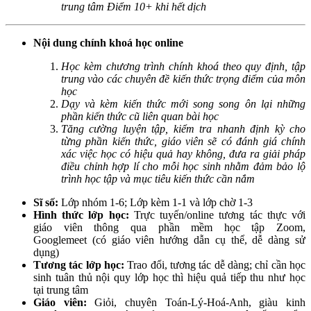
trung tâm Điểm 10+ khi hết dịch
Nội dung chính khoá học online
Học kèm chương trình chính khoá theo quy định, tập
trung vào các chuyên đề kiến thức trọng điểm của môn
học
Dạy và kèm kiến thức mới song song ôn lại những
phần kiến thức cũ liên quan bài học
Tăng cường luyện tập, kiểm tra nhanh định kỳ cho
từng phần kiến thức, giáo viên sẽ có đánh giá chính
xác việc học có hiệu quả hay không, đưa ra giải pháp
điều chỉnh hợp lí cho mỗi học sinh nhằm đảm bảo lộ
trình học tập và mục tiêu kiến thức cần nắm
Sĩ số:
Lớp nhóm 1-6; Lớp kèm 1-1 và lớp chờ 1-3
Hình thức lớp học:
Trực tuyến/online tương tác thực với
giáo viên thông qua phần mềm học tập Zoom,
Googlemeet (có giáo viên hướng dẫn cụ thể, dễ dàng sử
dụng)
Tương tác lớp học:
Trao đổi, tương tác dễ dàng; chỉ cần học
sinh tuân thủ nội quy lớp học thì hiệu quả tiếp thu như học
tại trung tâm
Giáo viên:
Giỏi, chuyên Toán-Lý-Hoá-Anh, giàu kinh