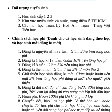
Đối tượng tuyển sinh
Học sinh cấp 1-2-3
Khu vực tuyển sinh: cả nước, trọng điểm là TPHCM
Các môn học: Toán, Lý, Hoá, Anh, Toán – Tiếng Việt
Tiểu học
Chính sách học phí (Dành cho cả học sinh đang theo học
và học sinh mới đăng kí mới)
Đăng kí nguyên năm 32 tuần:
Giảm 20% trên tổng học
ph
í
Đăng kí 1 học kì 18 tuần:
Giảm 10% trên tổng học phí
Đăng kí 8 tuần:
Giảm 5% trên tổng học phí
Đăng kí thêm môn:
Giảm thêm 5% từ môn thứ 2
Giới thiệu học sinh đăng kí mới:
Giảm hoặc hoàn tiền
mặt 5% trên tổng học phí đăng kí mới cho người giới
thiệu
Đăng kí đợi mở lớp:
chỉ cần đóng trước 30% tổng học
phí, 70% còn lại đóng đủ vào ngày mở lớp bắt đầu học
Hoàn phí:
Hoàn 100% phí khi không mở lớp
Chuyển đổi, bảo lưu học phí:
Có thể bảo lưu, hoặc
chuyển đổi học phí cho môn học khác, học sinh khác,
hoặc chuyển đổi sang học phí học trực tiếp tại hệ thống