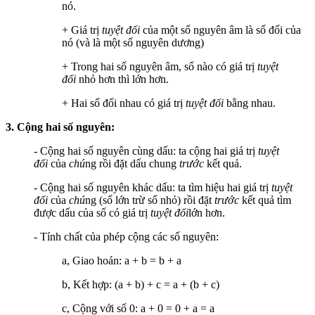
nó.
+ Giá trị
tuyệt đối
của một số nguyên âm là số đối của
nó (và là một số nguyên dương)
+ Trong hai số nguyên âm, số nào có giá trị
tuyệt
đối
nhỏ hơn thì lớn hơn.
+ Hai số đối nhau có giá trị
tuyệt đối
bằng nhau.
3. Cộng hai số nguyên:
- Cộng hai số nguyên cùng dấu: ta cộng hai giá trị
tuyệt
đối
của
chú
ng rồi đặt dấu chung
trước
kết quả.
- Cộng hai số nguyên khác dấu: ta tìm hiệu hai giá trị
tuyệt
đối
của
chú
ng (số lớn trừ số nhỏ) rồi đặt
trước
kết quả tìm
được dấu của số có giá trị
tuyệt đối
lớn hơn.
- Tính chất của phép cộng các số nguyên:
a, Giao hoán: a + b = b + a
b, Kết hợp: (a + b) + c = a + (b + c)
c, Cộng với số 0: a + 0 = 0 + a = a