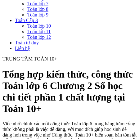
Toán lớp 7
Toán lớp 8
Toán lớp 9
Toán Cấp 3
Toán lớp 10
Toán lớp 11
Toán lớp 12
Toán tư duy
Liên hệ
TRUNG TÂM TOÁN 10+
Tổng hợp kiến thức, công thức
Toán lớp 6 Chương 2 Số học
chi tiết phần 1 chất lượng tại
Toán 10+
Việc nhớ chính xác một
cô
ng thức Toán lớp 6 trong hàng trăm
cô
ng
thức không phải là việc dễ dàng, với mục đích giúp học sinh dễ
dàng hơn trong việc nhớ
Cô
ng thức, Toán 10+ biên soạn bản tóm tắt