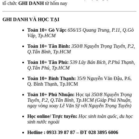
tổ chức
GHI DANH
từ hôm nay
GHI DANH VÀ HỌC TẠI
Toán 10+ Gò Vấp:
656/15 Quang Trung, P.11, Q.Gò
Vấp, Tp.HCM
Toán 10+ Tân Bình:
350/8 Nguyễn Trọng Tuyển, P.2,
Q.Tân Bình, Tp.HCM
Toán 10+ Tân Phú:
539 Lũy Bán Bích, P.Phú Thạnh,
Q.Tân Phú, Tp.HCM
Toán 10+ Bình Thạnh:
35/9 Nguyễn Văn Đậu, P.6,
Q. Bình Thạnh, Tp.HCM
Toán 10+ Phú Nhuận:
Học tại
350/8 Nguyễn Trọng
Tuyển, P.2, Q.Tân Bình, Tp.HCM (Giáp Phú Nhuận,
ngay vòng xoay Lê Văn Sỹ với Nguyễn Trọng Tuyển)
Học online/ Trực tuyến:
Học sinh toàn quốc, du học
sinh nước ngoài
Hotline : 0933 39 87 87 – ĐT 028 3895 6006