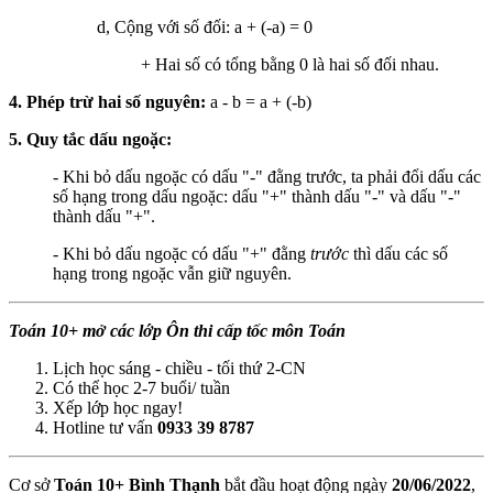
d, Cộng với số đối: a + (-a) = 0
+ Hai số có tổng bằng 0 là hai số đối nhau.
4. Phép trừ hai số nguyên:
a - b = a + (-b)
5. Quy tắc dấu ngoặc:
- Khi bỏ dấu ngoặc có dấu "-" đằng trước, ta phải đổi dấu các
số hạng trong dấu ngoặc: dấu "+" thành dấu "-" và dấu "-"
thành dấu "+".
- Khi bỏ dấu ngoặc có dấu "+" đằng
trước
thì dấu các số
hạng trong ngoặc vẫn giữ nguyên.
Toán 10+ mở các lớp Ôn thi cấp tốc môn Toán
Lịch học sáng - chiều - tối thứ 2-CN
Có thể học 2-7 buổi/ tuần
Xếp lớp học ngay!
Hotline tư vấn
0933 39 8787
Cơ sở
Toán 10+ Bình Thạnh
bắt đầu hoạt động ngày
20/06/2022
,