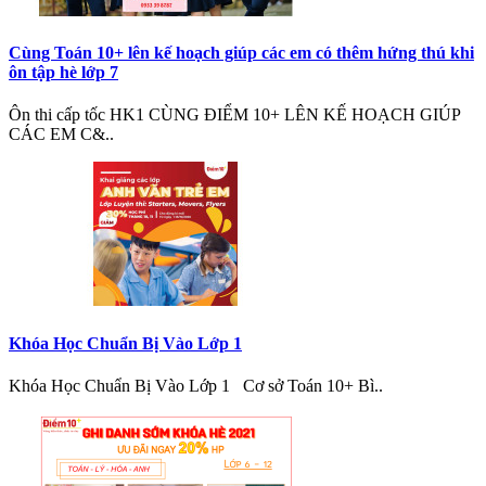
Cùng Toán 10+ lên kế hoạch giúp các em có thêm hứng thú khi
ôn tập hè lớp 7
Ôn thi cấp tốc HK1 CÙNG ĐIỂM 10+ LÊN KẾ HOẠCH GIÚP
CÁC EM C&..
Khóa Học Chuẩn Bị Vào Lớp 1
Khóa Học Chuẩn Bị Vào Lớp 1 Cơ sở Toán 10+ Bì..