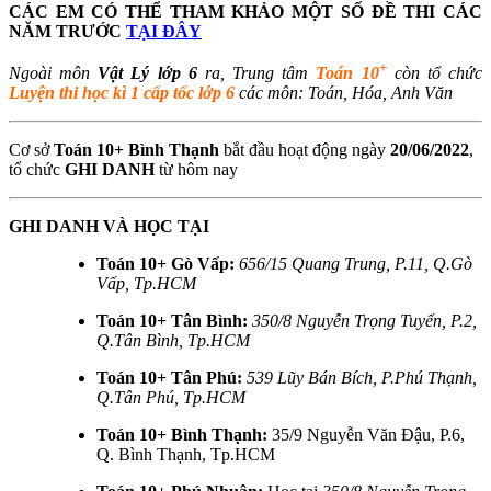
CÁC EM CÓ THỂ THAM KHẢO MỘT SỐ ĐỀ THI CÁC
NĂM TRƯỚC
TẠI ĐÂY
+
Ngoài môn
Vật Lý lớp 6
ra, Trung tâm
Toán 10
còn tổ chức
Luyện thi học kì 1 cấp tốc lớp 6
các môn: Toán, Hóa, Anh Văn
Cơ sở
Toán 10+ Bình Thạnh
bắt đầu hoạt động ngày
20/06/2022
,
tổ chức
GHI DANH
từ hôm nay
GHI DANH VÀ HỌC TẠI
Toán 10+ Gò Vấp:
656/15 Quang Trung, P.11, Q.Gò
Vấp, Tp.HCM
Toán 10+ Tân Bình:
350/8 Nguyễn Trọng Tuyển, P.2,
Q.Tân Bình, Tp.HCM
Toán 10+ Tân Phú:
539 Lũy Bán Bích, P.Phú Thạnh,
Q.Tân Phú, Tp.HCM
Toán 10+ Bình Thạnh:
35/9 Nguyễn Văn Đậu, P.6,
Q. Bình Thạnh, Tp.HCM