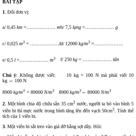
BÀI TẬP
1
. Đổi đơn vị:
a/ 0,45
km
=………………
m
b/ 7,5
lạng
=………………
g
3
3
c/ 0,025
m
= ………………
l
d/ 12000
kg/m
=………………
3
f/ 250
kg
= ………………
tấn
e/ 0,5
l
=………………
m
Chú ý
: Không được viết: 10 kg = 100 N mà phải viết 10
kg ⇔ 100 N
3
3
3
3
8900
kg/m
= 89000
N/m
8900
kg/m
⇔ 89000
N/m
3
2
. Một bình chia độ chứa sẵn 35 cm
nước, người ta bỏ vào bình 5
3
viên bi thì mực nước trong bình tăng lên đến vạch 50cm
. Tính thể
tích của 1 viên bi.
3
. Một viên bi sắt treo vào giá đỡ bằng sợi dây. Hỏi: