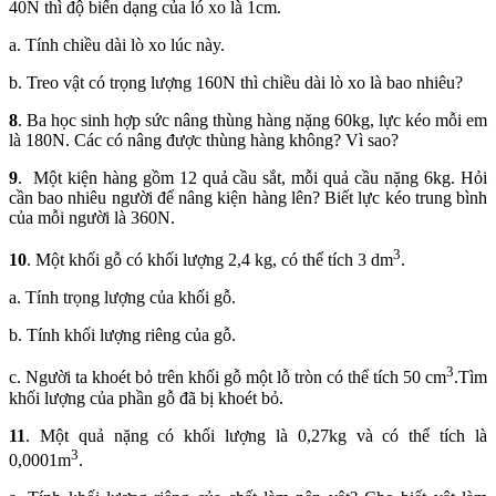
40N thì độ biến dạng của ló xo là 1cm.
a. Tính chiều dài lò xo lúc này.
b. Treo vật có trọng lượng 160N thì chiều dài lò xo là bao nhiêu?
8
. Ba học sinh hợp sức nâng thùng hàng nặng 60kg, lực kéo mỗi em
là 180N. Các có nâng được thùng hàng không? Vì sao?
9
. Một kiện hàng gồm 12 quả cầu sắt, mỗi quả cầu nặng 6kg. Hỏi
cần bao nhiêu người để nâng kiện hàng lên? Biết lực kéo trung bình
của mỗi người là 360N.
3
10
. Một khối gỗ có khối lượng 2,4 kg, có thể tích 3 dm
.
a. Tính trọng lượng của khối gỗ.
b. Tính khối lượng riêng của gỗ.
3
c. Người ta khoét bỏ trên khối gỗ một lỗ tròn có thể tích 50 cm
.Tìm
khối lượng của phần gỗ đã bị khoét bỏ.
11
. Một quả nặng có khối lượng là 0,27kg và có thể tích là
3
0,0001m
.