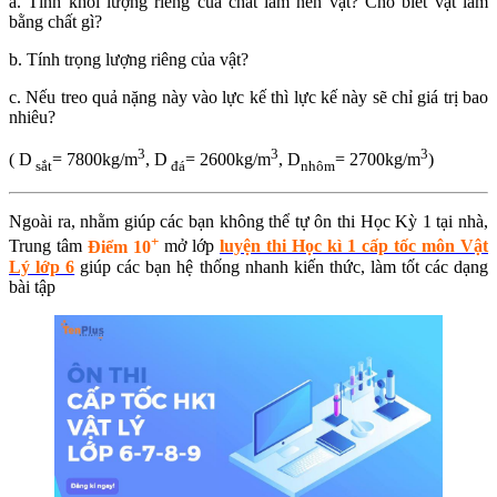
a. Tính khối lượng riêng của chất làm nên vật? Cho biết vật làm
bằng chất gì?
b. Tính trọng lượng riêng của vật?
c. Nếu treo quả nặng này vào lực kế thì lực kế này sẽ chỉ giá trị bao
nhiêu?
3
3
3
( D
= 7800kg/m
, D
= 2600kg/m
, D
= 2700kg/m
)
sắt
đá
nhôm
Ngoài ra, nhằm giúp các bạn không thể tự ôn thi Học Kỳ 1 tại nhà,
+
Trung tâm
Điểm 10
mở lớp
luyện thi Học kì 1 cấp tốc môn Vật
Lý lớp 6
giúp các bạn hệ thống nhanh kiến thức, làm tốt các dạng
bài tập