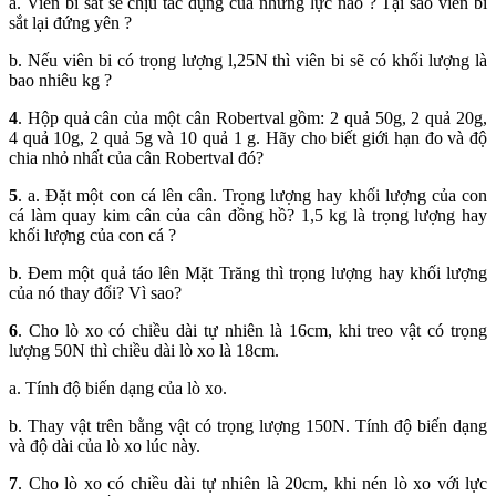
a. Viên bi sắt sẽ chịu tác dụng của những lực nào ? Tại sao viên bi
sắt lại đứng yên ?
b. Nếu viên bi có trọng lượng l,25N thì viên bi sẽ có khối lượng là
bao nhiêu kg ?
4
. Hộp quả cân của một cân Robertval gồm: 2 quả 50g, 2 quả 20g,
4 quả 10g, 2 quả 5g và 10 quả 1 g. Hãy cho biết giới hạn đo và độ
chia nhỏ nhất của cân Robertval đó?
5
. a. Đặt một con cá lên cân. Trọng lượng hay khối lượng của con
cá làm quay kim cân của cân đồng hồ? 1,5 kg là trọng lượng hay
khối lượng của con cá ?
b. Đem một quả táo lên Mặt Trăng thì trọng lượng hay khối lượng
của nó thay đổi? Vì sao?
6
. Cho lò xo có chiều dài tự nhiên là 16cm, khi treo vật có trọng
lượng 50N thì chiều dài lò xo là 18cm.
a. Tính độ biến dạng của lò xo.
b. Thay vật trên bằng vật có trọng lượng 150N. Tính độ biến dạng
và độ dài của lò xo lúc này.
7
. Cho lò xo có chiều dài tự nhiên là 20cm, khi nén lò xo với lực