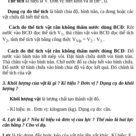
Thể tích
kí hiệu là V. Đơn vị: mét khối và lít (m
, l).
Dụng cụ đo thể tích
là bình chia độ, bình tràn, ca đong hoặc các
vật chứa đã biết thể tích.
Cách đo thể tích vật rắn không thấm nước dùng BCĐ
: Rót
nước vào BCĐ đọc thể tích V
, thả chìm vật vào BCĐ đọc thể tích
1
V
, tính thể tích vật bằng công thức V
= V
- V
.
2
Vật
2
1
Cách đo thể tích vật rắn không thấm nước dùng BCĐ
: Đổ
nước vào bình tràn tới mép vòi. Đặt bình chứa dưới vòi bình tràn.
Thả chìm vật vào bình tràn. Chờ nước đổ ra chảy hết vào bình chứa.
Đổ nước từ bình chứa vào bình chia độ và đọc kết quả. Đó chính là
thể tích của vật
3.
Khối lượng của vật là gì ? Kí hiệu ? Đơn vị ? Dụng cụ đo khối
lượng ?
Khối lượng vật
là lượng chất tạo thành vật đó.
- Kí hiệu: m . Đơn vị: kilogram (kg). Dụng cụ đo: cân.
4.
Lực là gì ? Nêu kí hiệu và đơn vị của lực ? Thế nào là hai lực
cân bằng ? Cho ví dụ.
Lực
là tác dụng đẩy hoặc kéo của vật này lên vật khác. Kí hiệu: F .