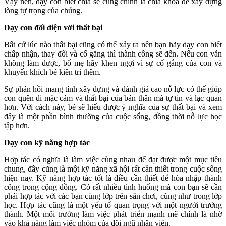
Vậy nên, dạy con biết chia sẻ cũng chính là chìa khóa để xây dựng
lòng tự trọng của chúng.
Dạy con đối diện với thất bại
Bất cứ lúc nào thất bại cũng có thể xảy ra nên bạn hãy dạy con biết
chấp nhận, thay đổi và cố gắng thì thành công sẽ đến. Nếu con vẫn
không làm được, bố mẹ hãy khen ngợi vì sự cố gắng của con và
khuyến khích bé kiên trì thêm.
Sự phản hồi mang tính xây dựng và đánh giá cao nỗ lực có thể giúp
con quên đi mặc cảm và thất bại của bản thân mà tự tin và lạc quan
hơn. Với cách này, bé sẽ hiểu được ý nghĩa của sự thất bại và xem
đây là một phần bình thường của cuộc sống, đồng thời nỗ lực học
tập hơn.
Dạy con kỹ năng hợp tác
Hợp tác có nghĩa là làm việc cùng nhau để đạt được một mục tiêu
chung, đây cũng là một kỹ năng xã hội rất cần thiết trong cuộc sống
hiện nay. Kỹ năng hợp tác tốt là điều cần thiết để hòa nhập thành
công trong cộng đồng. Có rất nhiều tình huống mà con bạn sẽ cần
phải hợp tác với các bạn cùng lớp trên sân chơi, cũng như trong lớp
học. Hợp tác cũng là một yếu tố quan trọng với một người trưởng
thành. Một môi trường làm việc phát triển mạnh mẽ chính là nhờ
vào khả năng làm việc nhóm của đội ngũ nhân viên.