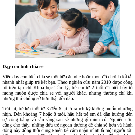
Dạy con tính chia sẻ
Việc dạy con biết chia sẻ một bữa ăn nhẹ hoặc món đồ chơi là lối tắt
nhanh nhất giúp trẻ kết bạn. Theo nghiên cứu năm 2010 được công
bố trên tạp chí Khoa học Tâm lý, trẻ em từ 2 tuổi đã biết bày tỏ
mong muốn được chia sẻ với người khác, nhưng thường chỉ khi
những thứ chúng sở hữu thật dồi dào.
Trái lại, trẻ lứa tuổi từ 3 đến 6 lại tỏ ra ích kỷ không muốn nhường
nhịn. Đến khoảng 7 hoặc 8 tuổi, hầu hết trẻ em đã dần hướng đến
sự công bằng và sẵn sàng san sẻ những gì mình có. Nghiên cứu
cũng cho thấy, những đứa trẻ ngoan thường dễ chia sẻ hơn và hành
động này đồng thời cũng khiến bé cảm nhận mình là một người tốt.