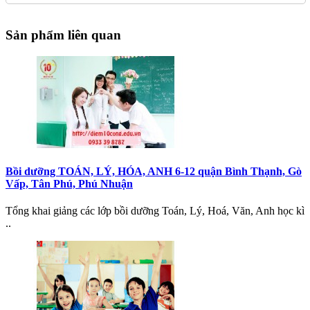
Sản phẩm liên quan
Bồi dưỡng TOÁN, LÝ, HÓA, ANH 6-12 quận Bình Thạnh, Gò
Vấp, Tân Phú, Phú Nhuận
Tổng khai giảng các lớp bồi dưỡng Toán, Lý, Hoá, Văn, Anh học kì
..