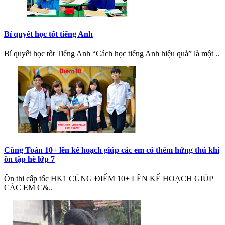
Bí quyết học tốt tiếng Anh
Bí quyết học tốt Tiếng Anh “Cách học tiếng Anh hiệu quả” là một ..
Cùng Toán 10+ lên kế hoạch giúp các em có thêm hứng thú khi
ôn tập hè lớp 7
Ôn thi cấp tốc HK1 CÙNG ĐIỂM 10+ LÊN KẾ HOẠCH GIÚP
CÁC EM C&..